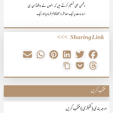
دشمن بھی تسلیم کرتے ہیں کہ انہوں نے واقعتا ان ہی
اساسات پر ایک معاشرہ عملاً قائم فرمادیا اور ایک
>>>
Sharing Link
منتخب کریں
درجہ بندی (کٹیگری) منتخب کریں