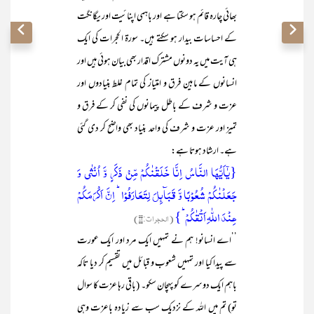
بھائی چارہ قائم ہو سکتا ہے اور باہمی اپنائیت اور یگانگت
کے احساسات بیدار ہو سکتے ہیں۔ سورۃ الحجرات کی ایک
ہی آیت میں یہ دونوں مشترک اقدار بھی بیان ہوئی ہیں اور
انسانوں کے مابین فرق و امتیاز کی تمام غلط بنیادوں اور
عزت و شرف کے باطل پیمانوں کی نفی کر کے فرق و
تمیز اور عزت و شرف کی واحد بنیاد بھی واضح کر دی گئی
ہے۔ ارشاد ہوتا ہے:
{یٰۤاَیُّہَا النَّاسُ اِنَّا خَلَقۡنٰکُمۡ مِّنۡ ذَکَرٍ وَّ اُنۡثٰی وَ
جَعَلۡنٰکُمۡ شُعُوۡبًا وَّ قَبَآئِلَ لِتَعَارَفُوۡا ؕ اِنَّ اَکۡرَمَکُمۡ
عِنۡدَ اللّٰہِ اَتۡقٰکُمۡ ؕ}
(الحجرات:۱۳)
’’اے انسانو! ہم نے تمہیں ایک مرد اور ایک عورت
سے پیدا کیا اور تمہیں شعوب و قبائل میں تقسیم کر دیا تاکہ
باہم ایک دوسرے کو پہچان سکو۔ (باقی رہا عزت کا سوال
تو) تم میں اللہ کے نزدیک سب سے زیادہ باعزت وہی