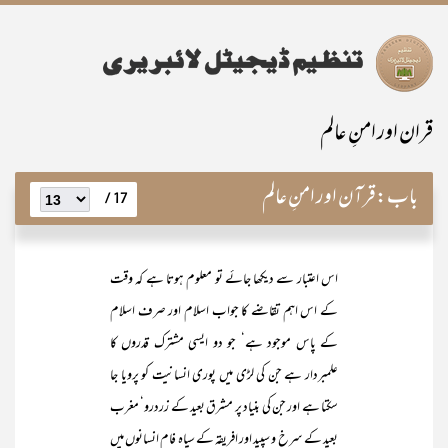
قران اور امنِ عالم
باب:
قرآن اور امنِ عالم
17 /
اس اعتبار سے دیکھا جائے تو معلوم ہوتا ہے کہ وقت
کے اس اہم تقاضے کا جواب اسلام اور صرف اسلام
کے پاس موجود ہے‘ جو دو ایسی مشترک قدروں کا
علمبردار ہے جن کی لڑی میں پوری انسانیت کو پرویا جا
سکتا ہے اور جن کی بنیاد پر مشرق بعید کے زردرو‘ مغرب
بعید کے سرخ و سپید اور افریقہ کے سیاہ فام انسانوں میں