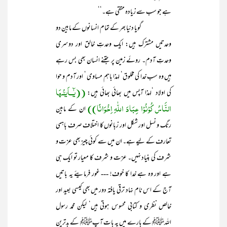
ہے جو سب سے زیادہ متقی ہے۔‘‘
گویا دنیا بھر کے تمام انسانوں کے مابین دو
وحدتیں مشترک ہیں: ایک وحدتِ خالق اور دوسری
وحدتِ آدم۔ روئے زمین پر جتنے انسان بھی بس رہے
ہیں وہ سب خدا کی مخلوق‘ لہذا باہم مساوی ‘ اور آدم و حوا
((یٰٓــاَیـُّـھَا
کی اولاد ‘لہذا آپس میں بھائی بھائی ہیں:
النَّاسُ کُوْنُوْا عِبَادَ اللّٰہِ اِخْوَانًا))
ان کے مابین
رنگ و نسل اور شکل اور زبانوں کا اختلاف صرف باہمی
تعارف کے لیے ہے۔ ان میں سے کوئی چیز بھی عزت و
شرف کی بنیاد نہیں۔ عزت و شرف کا معیار تو ایک ہی
ہے اور وہ ہے خدا کا خوف! --- غور فرمایئے یہ باتیں
آج کے اس نام نہاد ترقی یافتہ دور میں بھی کیسی بعید اور
خالص نظری و کتابی محسوس ہوتی ہیں‘ لیکن محمد رسول
اللہﷺ کے بارے میں یہ بات آپﷺ کے بدترین