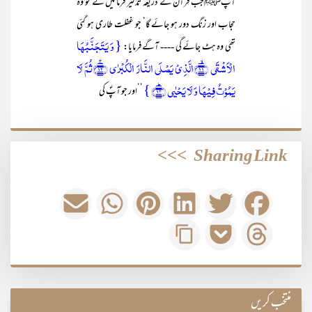
آپﷺجب قرآن کے ذریعہ تذکیر فرمائیں گے تو وہ
حجاب اور زنگ دور ہو جائے گا‘ جو غفلت طاری ہو گئی
{ وَ یَتَجَنَّبُہَا
تھی وہ ہٹ جائے گی ---- آگے فرمایا:
الۡاَشۡقَی ﴿ۙ۱۱﴾الَّذِیۡ یَصۡلَی النَّارَ الۡکُبۡرٰی ﴿ۚ۱۲﴾ثُمَّ لَا
یَمُوۡتُ فِیۡہَا وَ لَا یَحۡیٰی ﴿ؕ۱۳﴾ }
’’اور جو آپؐ کی
>>>
Sharing Link
منتخب کریں