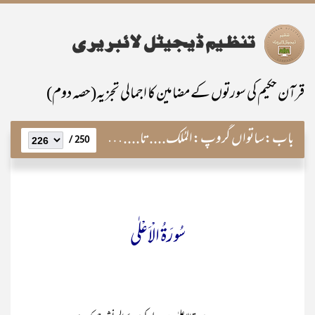
قرآن حکیم کی سورتوں کے مضامین کا اجمالی تجزیہ(حصہ دوم)
باب:
ساتواں گروپ:المُلک....تا....النّاس
250 /
سُورَۃُ الْاَعْلٰی