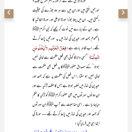
سورۃ الاعلیٰ سے لے کر سورئہ الم نشرح تک ۸
سورتیں بنتی ہیں اور ان میں سے ہر دو جوڑے کی حیثیت
رکھتی ہیں۔ ان میں پہلا جوڑا سورۃ الاعلیٰ اور سورۃ الغاشیہ کا
ہے۔ ان کے بارے میں نوٹ کر لیجیے کہ نبی اکرمﷺ
بالعموم جمعہ اور عیدین کی نماز میں یہ سورتیں پڑھا کرتے
فِعْلُ الْحَکِیم لاَ یَخْلُو عَنِ
تھے۔ اب ظاہر بات ہے:
الْحِکْمَۃ
’’کسی دانا کا کوئی بھی فعل حکمت سے خالی نہیں
ہوتا‘‘ کے مصداق حضورﷺکا یہ فعل بھی حکمت سے
خالی نہیں ہو سکتا ۔اس فعل کی حکمت یہ ہے کہ جمعہ اور
عیدین کی نماز میں خطبہ ہوتا ہے جس کا مقصد تزکیہ ہے اور
ان دونوں سورتوں میں بھی حضوراکرمﷺ کو تزکیہ کا حکم
دیا جارہا ہے ۔ اسی مناسبت سے آپ ﷺ ان سورتوں
کو جمعہ اور عیدین کی نماز میں پڑھا کرتے تھے --- سورۃ کی
ابتدا ہی میں فرمایا گیا :