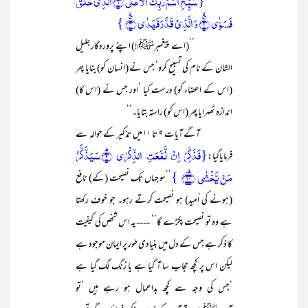
{سَبِّحِ اسۡمَ رَبِّکَ الۡاَعۡلَی ۙ﴿۱﴾الَّذِیۡ خَلَقَ
فَسَوّٰی ۪ۙ﴿۲﴾وَ الَّذِیۡ قَدَّرَ فَہَدٰی ۪ۙ﴿۳﴾ }
’’(اے پیغمبرﷺ!) اپنے پروردگار جلیل
الشان کے نام کی تسبیح کرو‘ جس نے (انسان کو) بنایا پھر
(اس کے اعضاء کو) درست کیا ‘اور جس نے (اس کا)
اندازہ ٹھہرایا پھر (اس کو) راستہ بتایا۔‘‘
آگے آیات ۹ تا ۱۱ میں تذکیر کے حوالہ سے
{فَذَکِّرۡ اِنۡ نَّفَعَتِ الذِّکۡرٰی ؕ﴿۹﴾سَیَذَّکَّرُ
فرمایاگیا:
مَنۡ یَّخۡشٰی ﴿ۙ۱۰﴾ }
’’سو جہاں تک نصیحت (کے) نافع
(ہونے کی اُمید) ہو نصیحت کرتے رہو۔ جو خوف رکھتا
ہے وہ تو نصیحت پکڑے گا‘‘ ----یہ اس شخص کی کیفیت
کا ذکر ہے جس کے دل میں بنیادی طور پر ایمان موجود ہے
لیکن اس پر کچھ حجاب سا آ گیا ہے یا زنگ لگ گیا ہے
‘جس کی وجہ سے کچھ بداعمال ہو رہے ہیں ‘تو