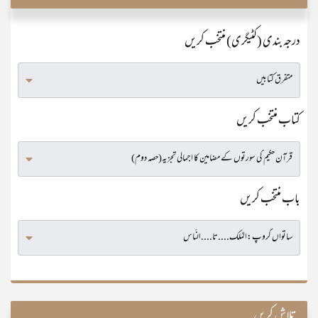
درجہ بندی (کٹیگری) منتخب کریں
کتاب منتخب کریں
باب منتخب کریں
تلاش کریں