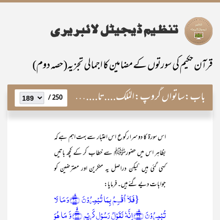
قرآن حکیم کی سورتوں کے مضامین کا اجمالی تجزیہ(حصہ دوم)
باب:
ساتواں گروپ:المُلک....تا....النّاس
250 /
اس سورۃ کا دوسرا رکوع اس اعتبار سے بہت اہم ہے کہ
بظاہر اس میں حضورﷺ سے خطاب کر کے کچھ باتیں
کہی گئی ہیں ‘لیکن دراصل یہ منکرین اور معترضین کو
جوابات دیے گئے ہیں۔ فرمایا:
{فَلَاۤ اُقۡسِمُ بِمَا تُبۡصِرُوۡنَ ﴿ۙ۳۸﴾وَ مَا لَا
تُبۡصِرُوۡنَ ﴿ۙ۳۹﴾اِنَّہٗ لَقَوۡلُ رَسُوۡلٍ کَرِیۡمٍ ﴿ۚۙ۴۰﴾وَّ مَا ہُوَ