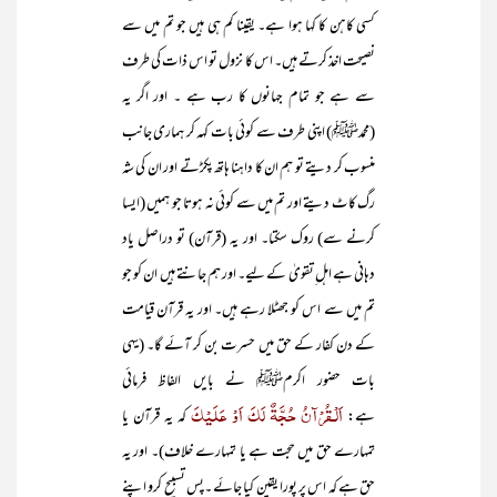
کسی کاہن کا کہا ہوا ہے۔ یقینا کم ہی ہیں جو تم میں سے
نصیحت اخذ کرتے ہیں۔ اس کا نزول تو اس ذات کی طرف
سے ہے جو تمام جہانوں کا رب ہے ۔ اور اگر یہ
(محمدﷺ) اپنی طرف سے کوئی بات کہہ کر ہماری جانب
منسوب کر دیتے تو ہم ان کا داہنا ہاتھ پکڑتے اور ان کی شہ
رگ کاٹ دیتے اور تم میں سے کوئی نہ ہوتا جو ہمیں (ایسا
کرنے سے) روک سکتا۔ اور یہ (قرآن) تو دراصل یاد
دہانی ہے اہل ِتقویٰ کے لیے۔ اور ہم جانتے ہیں ان کو جو
تم میں سے اس کو جھٹلا رہے ہیں۔ اور یہ قرآن قیامت
کے دن کفار کے حق میں حسرت بن کر آئے گا۔ (یہی
بات حضور اکرمﷺ نے بایں الفاظ فرمائی
اَلْـقُرْآنُ حُجَّۃٌ لَکَ اَوْ عَلَیْکَ
ہے:
کہ یہ قرآن یا
تمہارے حق میں حجت ہے یا تمہارے خلاف)۔ اور یہ
حق ہے کہ اس پر پورا یقین کیا جائے ۔پس تسبیح کرو اپنے