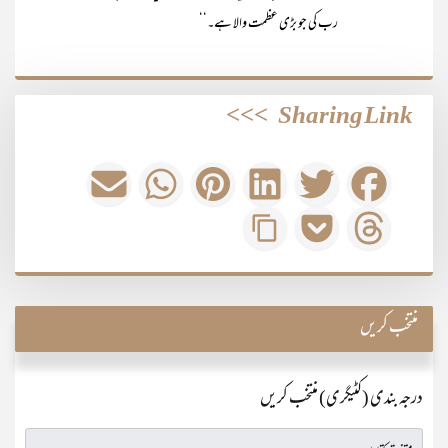
رب کی جو بڑی عظمت والا ہے۔‘‘
>>>
Sharing Link
منتخب کریں
درجہ بندی (کٹیگری) منتخب کریں