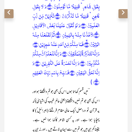
بِقَوۡلِ شَاعِرٍ ؕ قَلِیۡلًا مَّا تُؤۡمِنُوۡنَ ﴿ۙ۴۱﴾وَ لَا بِقَوۡلِ
کَاہِنٍ ؕ قَلِیۡلًا مَّا تَذَکَّرُوۡنَ ﴿ؕ۴۲﴾تَنۡزِیۡلٌ مِّنۡ رَّبِّ
الۡعٰلَمِیۡنَ ﴿۴۳﴾وَ لَوۡ تَقَوَّلَ عَلَیۡنَا بَعۡضَ الۡاَقَاوِیۡلِ
﴿ۙ۴۴﴾لَاَخَذۡنَا مِنۡہُ بِالۡیَمِیۡنِ ﴿ۙ۴۵﴾ثُمَّ لَقَطَعۡنَا مِنۡہُ
الۡوَتِیۡنَ ﴿۫ۖ۴۶﴾فَمَا مِنۡکُمۡ مِّنۡ اَحَدٍ عَنۡہُ حٰجِزِیۡنَ ﴿۴۷﴾
وَ اِنَّہٗ لَتَذۡکِرَۃٌ لِّلۡمُتَّقِیۡنَ ﴿۴۸﴾وَ اِنَّا لَنَعۡلَمُ اَنَّ مِنۡکُمۡ
مُّکَذِّبِیۡنَ ﴿۴۹﴾وَ اِنَّہٗ لَحَسۡرَۃٌ عَلَی الۡکٰفِرِیۡنَ ﴿۵۰﴾وَ
اِنَّہٗ لَحَقُّ الۡیَقِیۡنِ ﴿۵۱﴾فَسَبِّحۡ بِاسۡمِ رَبِّکَ الۡعَظِیۡمِ
﴿٪۵۲﴾ }
’’میں قسم کھاتا ہوں اس کی بھی جو تم دیکھتے ہو اور
اس کی بھی جو تم نہیں دیکھتے (یعنی عالم غیب کی اشیائ) کہ
یہ قرآن تو دراصل ایک عالی مقام فرشتے (جبرائیل ؑ) کا
پہنچایا ہوا ہے۔ اور یہ کسی شاعر کاکہا ہوا نہیں ہے۔
یقیناکم ہی ہیں جو تم میں سے ایمان لاتے ہیں ۔اور نہ ہی یہ