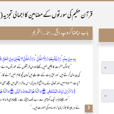
قرآن حکیم کی سورتوں کے مضامین کا اجمالی تجزیہ
باب:
چھٹا گروپ:قٓ...تا... التَّحرِیم
بِہٖ مِنۡ عِلۡمٍ ؕ اِنۡ یَّتَّبِعُوۡنَ اِلَّا الظَّنَّ ۚ وَ اِنَّ الظَّنَّ لَا یُغۡنِیۡ مِنَ الۡحَقِّ شَیۡئ
’’جو لوگ آخرت کا یقین نہیں رکھتے وہ ان فرشتوں کے عورتوں والے نام رک
کی پیروی کرتے ہیں ‘اور حق بات کے مقابلے میں گمان کچھ کام نہیں آئے گا۔‘
آیات ۴۲ تا ۴۵ میں اللہ تعالیٰ نے یہ واضح فرمادیا کہ اس عالم ارضی میں جتنے بھی متقابل اور متضاد احوال ہیں وہ سب میں نے ہی پیدا کیے ہیں۔ فرمایا:
{وَ اَنَّ اِلٰی رَبِّکَ الۡمُنۡتَہٰی ﴿ۙ۴۲﴾وَ اَنَّہٗ ہُوَ اَضۡحَکَ وَ اَبۡکٰی ﴿ۙ۴۳﴾وَ اَنَّہٗ ہُوَ اَمَاتَ وَ اَحۡیَا ﴿ۙ۴۴﴾وَ اَنَّہٗ خَلَقَ الزَّوۡجَیۡنِ الذَّکَرَ وَ الۡاُنۡثٰی ﴿ۙ۴۵﴾ }
’’اور یقینا (ہر ایک کو) تیرے رب تک پہنچنا ہے۔ یقیناوہی ہنساتا ہے او
نے ہر چیز کا جوڑا بنایا نر اور مادہ کی صورت میں۔‘‘