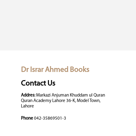
Dr Israr Ahmed Books
Contact Us
Addres:
Markazi Anjuman Khuddam ul Quran
Quran Academy Lahore 36-K, Model Town,
Lahore
Phone
042-35869501-3