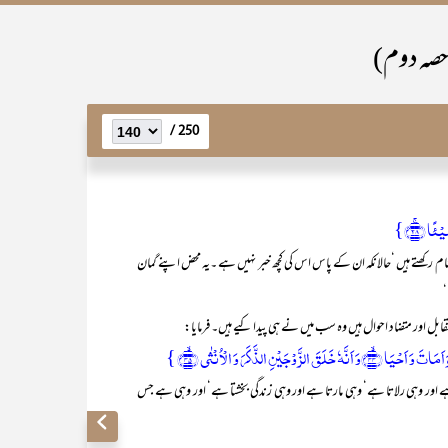
(حصہ دوم)
250 /
ًا ﴿ۚ۲۸﴾}
ھتے ہیں ‘حالانکہ ان کے پاس اس کی کچھ خبر نہیں ہے ۔یہ محض اپنے گمان
‘
ر وہی رلاتا ہے‘ وہی مارتا ہے اور وہی زندگی بخشتا ہے‘ اور وہی ہے جس