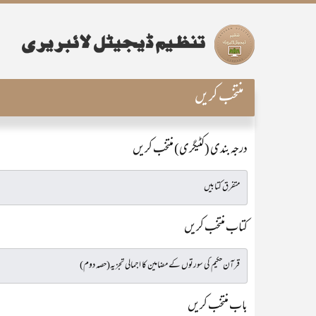
منتخب کریں
درجہ بندی (کٹیگری) منتخب کریں
کتاب منتخب کریں
باب منتخب کریں