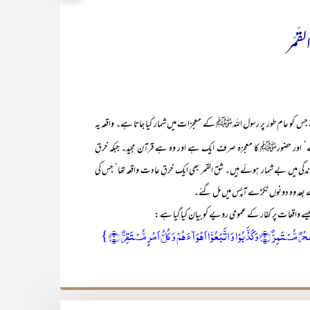
لقَمَر
 جس کو عام طور پر رسول اللہﷺ کے معجزات میں شمار کیا جاتا ہے۔ واقعہ یہ
‘ اور حضورﷺ کا معجزہ صرف ایک ہے اور وہ ہے قرآن مجید۔ جبکہ خرقِ
ی میں بے شمار ہوئے ہیں۔ شق القمر بھی ایک خرقِ عادت واقعہ تھا‘ جس کی
کے بعد وہ دونوں ٹکڑے آپس میں مل گئے۔
سے واقعات پر کفار کے عمومی رویے کو بیان کیا گیا ہے :