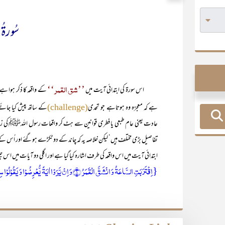
سُورۃُ ا
’’شق القمر‘‘
اس سورۃ کی ابتدائی آیت میں
کے واقعہ کا ذکر ہوا ہے
ہے کہ معجزہ وہ ہوتاہے جو تحدی
کے ساتھ پیش کیا جائے
(challenge)
عادت یعنی عام طبعی یا فطری قوانین سے ہٹ کر واقعات رسول اللہﷺ کی زندگ
تفاصیل بڑی مختلف ہیں‘ لیکن خلاصہ یہ کہ چاند کے دو ٹکڑے ہوگئے اور اُس 
ابتدائی آیت میں اس واقعہ کی طرف اشارہ کیا گیا ہے اور اگلی دو آیات میں اس جی
{اِقۡتَرَبَتِ السَّاعَۃُ وَ انۡشَقَّ الۡقَمَرُ ﴿۱﴾وَ اِنۡ یَّرَوۡا اٰیَۃً یُّعۡرِضُوۡا وَ یَقُوۡلُوۡا سِحۡرٌ مُّسۡتَمِرٌّ ﴿۲﴾وَ کَذَّبُوۡا وَ اتَّبَعُوۡۤا اَہۡوَآءَہُمۡ وَ کُلُّ اَمۡرٍ مُّسۡتَقِرٌّ ﴿۳﴾}