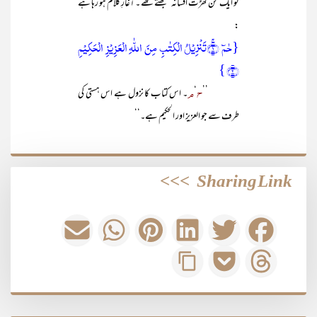
کو ایک من گھڑت افسانہ سمجھتے تھے ۔ آغازِ کلام ہو رہا ہے
:
{حٰمٓ ۚ﴿۱﴾تَنۡزِیۡلُ الۡکِتٰبِ مِنَ اللّٰہِ الۡعَزِیۡزِ الۡحَکِیۡمِ
﴿۲﴾ }
ح
م
’’
‘
۔ اس کتاب کا نزول ہے اس ہستی کی
طرف سے جو العزیز اور الحکیم ہے۔‘‘
>>>
Sharing Link