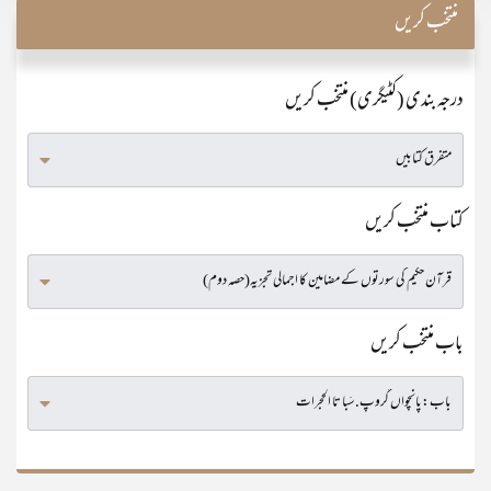
منتخب کریں
درجہ بندی (کٹیگری) منتخب کریں
کتاب منتخب کریں
باب منتخب کریں