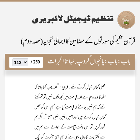
قرآن حکیم کی سورتوں کے مضامین کا اجمالی تجزیہ(حصہ دوم)
باب:
باب:پانچواں گروپ.سَبا تا الحجرات
250 /
محض گمان خیال کرتے تھے۔ فرمایا: ’’اور جب کہا جاتا کہ
اللہ کا وعدہ سچا ہے اور قیامت میں کچھ شک نہیں تو تم کہتے
تھے کہ ہم نہیں جانتے کہ قیامت کیا ہے‘ ہم اس کو محض
گمان خیال کرتے ہیں اور ہمیں یقین نہیں آتا‘‘۔ اگر ہم
غور کریں تو اس وقت قیامت کے حوالے سے ہم میں
سے اکثریت کاحال یہی ہے کہ ہم بھی آخرت کو ایک