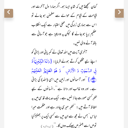
گمان سمجھتے ہیں کہ شاید ایسا ہو۔ اگر ہمارا دل آخرت اور
قیامت کے قیام کے حوالے سے مطمئن ہو جائے تو
اس سے ہماری زندگی میں عملی اعتبار سے ایک انقلاب
عظیم برپا ہو جائے گا ‘لیکن یہ وہ چیز ہے جو آسانی سے
ہاتھ آنے والی نہیں۔
آخری آیت میں اللہ تعالیٰ نے کبریائی اور بڑائی کو
{وَ لَہُ الۡکِبۡرِیَآءُ
اپنے لیے مختص کرتے ہوئے فرمایا:
فِی السَّمٰوٰتِ وَ الۡاَرۡضِ ۪ وَ ہُوَ الۡعَزِیۡزُ الۡحَکِیۡمُ
﴿٪۳۷﴾}
’’اور آسمانوں اور زمین میں اسی (اللہ) کی بڑائی
ہے۔ اور وہ غالب اور دانا ہے‘‘۔انسانوں کے لیے
تکبر کسی صورت جائز نہیں ہے۔ ایک حدیث قدسی میں یہ
الفاظ آتے ہیں : ’’تکبر میری چادر ہے اور عظمت میرا
لباس ‘ جس نے مجھ سے ان میں سے کسی ایک پر جھگڑا کیا
تو میں اسے جہنم میں پھینک دوں گا۔‘‘
(ابودائود)