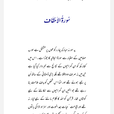
سُورۃُ الاَحْقَاف
یہ سورئہ مبارکہ چار رکوعوں پر مشتمل ہے اور یہ
مضامین کے اعتبار سے سورۃ الجاثیہ کا جوڑا ہے۔ اس میں
کفارِ مکہ کو ان گمراہیوں کے نتائج سے خبردار کیا گیا ہے
جن میں نہ صرف وہ مبتلا تھے بلکہ بڑی ڈھٹائی کے ساتھ اُن
پر جمے ہوئے تھے اور الٹا اس شخص کو ہدفِ ملامت بنا
رہے تھے جو انہیں ان گمراہیوں سے نکالنے کے لیے
کوشاں تھا۔ قرآن کو اللہ کا کلام ماننے کے لیے تیار نہ
تھے اور قیامت ‘ حیات بعد الموت اور سزا و جزا کی باتوں