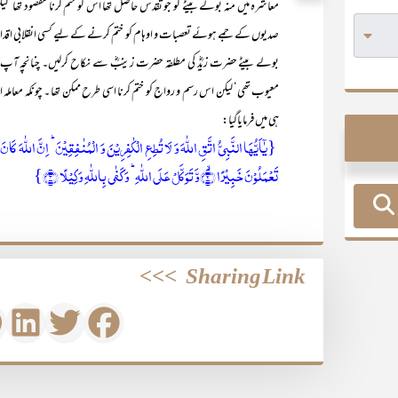
معاشرہ میں منہ بولے بیٹے کو جو تقدس حاصل تھا اس کو ختم کرنا مقصود تھا‘ لی
صدیوں کے جمے ہوئے تعصبات و اوہام کو ختم کرنے کے لیے کسی انقلابی اق
بولے بیٹے حضرت زیدؓ کی مطلقہ حضرت زینبؓ سے نکاح کرلیں۔ چنانچہ آپ
معیوب تھی‘ لیکن اس رسم و رواج کو ختم کرنا اسی طرح ممکن تھا ۔ چونکہ معاملہ ایسا
ہی میں فرمایاگیا:
تَعۡمَلُوۡنَ خَبِیۡرًا ۙ﴿۲﴾وَّ تَوَکَّلۡ عَلَی اللّٰہِ ؕ وَ کَفٰی بِاللّٰہِ وَکِیۡلًا ﴿۳﴾}
>>>
Sharing Link