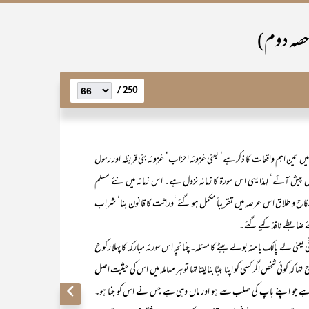
(حصہ دوم)
250 /
 تین اہم واقعات کا ذکر ہے‘ یعنی غزوئہ احزاب‘ غزوئہ بنی قریظہ اور رسول
ا حضرت زینب رضی اللہ عنہاسے نکاح۔ یہ تینوں واقعات ۵ھ میں پیش آئے‘ لہٰذا یہی اس سورۃ کا زمانہ نزول ہے۔ اس زمانہ میں نئے مسلم
نکاح و طلاق اس عرصہ میں تقریباً مکمل ہو گئے ‘وراثت کا قانون بنا‘ شراب
 ضابطے نافذ کیے گئے۔
ی لے پالک یا منہ بولے بیٹے کا مسئلہ۔ چنانچہ اس سورئہ مبارکہ کا پہلا رکوع
وئی شخص اگر کسی کو اپنا بیٹا بنا لیتا تھا تو ہر معاملہ میں اس کی حیثیت اصل
ا وہی ہے جو اپنے باپ کی صلب سے ہو اور ماں وہی ہے جس نے اس کو جنا ہو۔