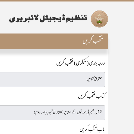
منتخب کریں
درجہ بندی (کٹیگری) منتخب کریں
کتاب منتخب کریں
باب منتخب کریں