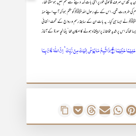
کن یہ تقدس صرف قانونی طور پر اتنی بات کہہ دینے سے ختم نہیں ہو سکتا تھا۔
دام کی ضرورت تھی۔ اس کے لیے رسول اللہﷺ کو حکم ہوا کہ آپ اپنے منہ
ﷺ نے ایسا ہی کیا۔ یہ بات ان کے سابقہ رسم و رواج کے تحت انتہائی
 تھا کہ اس پر شدید مخالفانہ پراپیگنڈہ ہونے کا امکان تھا‘ چنانچہ سورۃ کے آغاز
{یٰۤاَیُّہَا النَّبِیُّ اتَّقِ اللّٰہَ وَ لَا تُطِعِ الۡکٰفِرِیۡنَ وَ الۡمُنٰفِقِیۡنَ ؕ اِنَّ اللّٰہَ کَانَ عَلِیۡمًا حَکِیۡمًا ۙ﴿۱﴾وَّ اتَّبِعۡ مَا یُوۡحٰۤی اِلَیۡکَ مِنۡ رَّبِّکَ ؕ اِنَّ اللّٰہَ کَانَ بِمَا