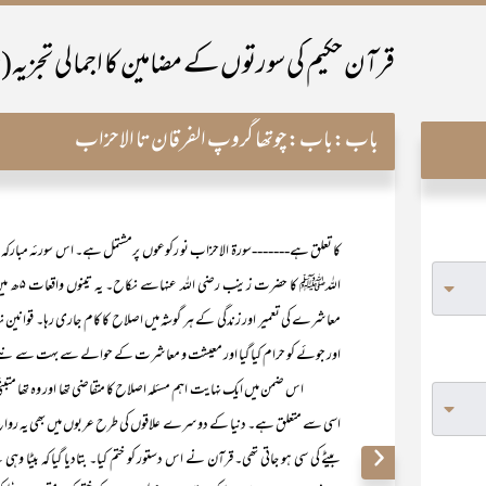
قرآن حکیم کی سورتوں کے مضامین کا اجمالی تجزیہ
باب:
باب:چوتھا گروپ الفرقان تا الاحزاب
کا تعلق ہے-------سورۃ الاحزاب نو رکوعوں پرمشتمل ہے۔ اس سورئہ مبارکہ میں
اللہﷺ ک
معاشرے کی تعمیر اور زندگی کے ہر گوشہ میں اصلاح کا کام جاری رہا۔ قوانین 
اور جوئے کو حرام کیا گیا اور معیشت و معاشرت کے حوالے سے بہت سے نئے
اس ضمن میں ایک نہایت اہم مسئلہ اصلاح کا متقاضی تھا اور وہ تھا متبنّٰی یعن
اسی سے متعلق ہے۔ دنیا کے دوسرے علاقوں کی طرح عربوں میں بھی یہ رواج تھا کہ ک
بیٹے کی سی ہو جاتی تھی۔ قرآن نے اس دستور کو ختم کیا۔ بتادیا گیا کہ بیٹ