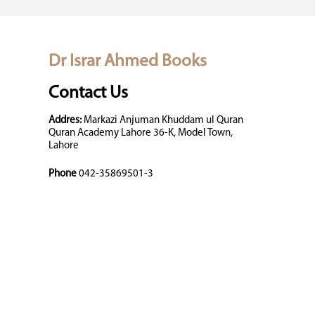
Dr Israr Ahmed Books
Contact Us
Addres:
Markazi Anjuman Khuddam ul Quran
Quran Academy Lahore 36-K, Model Town,
Lahore
Phone
042-35869501-3