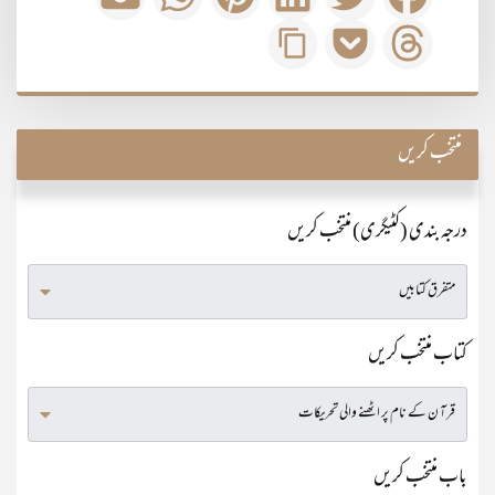
منتخب کریں
درجہ بندی (کٹیگری) منتخب کریں
کتاب منتخب کریں
باب منتخب کریں