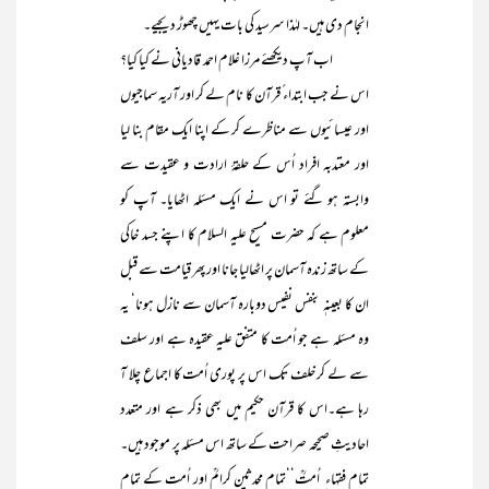
انجام دی ہیں۔ لہٰذا سرسید کی بات یہیں چھوڑ دیجیے۔
اب آپ دیکھئے مرزا غلام احمد قادیانی نے کیا کیا؟
اس نے جب ابتداء ً قرآن کا نام لے کر اور آریہ سماجیوں
اور عیسائیوں سے مناظرے کر کے اپنا ایک مقام بنا لیا
اور معتدبہ افراد اُس کے حلقۂ ارادت و عقیدت سے
وابستہ ہو گئے تو اس نے ایک مسئلہ اٹھایا۔ آپ کو
معلوم ہے کہ حضرت مسیح علیہ السلام کا اپنے جسد خاکی
کے ساتھ زندہ آسمان پر اٹھالیا جانا اور پھر قیامت سے قبل
ان کا بعینہٖ بنفس نفیس دوبارہ آسمان سے نازل ہونا‘ یہ
وہ مسئلہ ہے جو اُمت کا متفق علیہ عقیدہ ہے اور سلف
سے لے کر خلف تک اس پر پوری اُمت کا اجماع چلا آ
رہا ہے۔اس کا قرآن حکیم میں بھی ذکر ہے اور متعدد
احادیثِ صحیحہ صراحت کے ساتھ اس مسئلہ پر موجود ہیں۔
تمام فقہاء ِ اُمتؒ‘‘تمام محدثین کرامؒ اور اُمت کے تمام