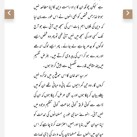
ہے‘ لیکن چونکہ ان کا براہِ راست دین کا اپنا مطالعہ نہیں
ہوتا لہٰذا جس شخص کو بھی انہوں نے اس طور سے مان لیا
کہ دین کی فلاں اہم بات اس کی سمجھ میں آئی ہے جو آج
تک کسی اور کی سمجھ میں نہیں آئی تھی تو پھر وہ شخص ایسے
لوگوں کو جدھر چاہے لے جائے۔ پھر ایسے لوگ اندھے
اور بہرے ہو کر اس کی پیروی کرتے ہیں۔ بغرضِ تفہیم
میں چند مثالیں قدرے تفصیل سے پیش کرتا ہوں۔
سرسید احمد خان کا اس موقع پر میں تذکرہ نہیں
کروں گا۔وہ جن گمراہیوں کے بانی و مبانی تھے ان کو میں
پہلے بیان کر چکا ہوں اور یہ بھی عرض کر چکا ہوں کہ ان کی
ذات سے کوئی فرقہ‘ کوئی جماعت‘ کوئی تنظیم وجود میں
نہیں آئی۔ انہوںنے سماجی طور پر مسلمانوں کی خدمت کو
اپنا میدانِ عمل بنایا اور ہمیں اعتراف کرنا چاہیے کہ اس
میدان میں انہوں نے مسلمانانِ پاک و ہند کی بڑی خدمات