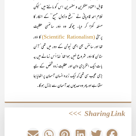
قابل اعتماد مفکرین و مفسرین اس کو مانتے ہیں‘ لیکن
غلام احمد قادیانی نے ’’رفع ونزولِ مسیح‘‘ کے انکار کا
مسئلہ کھڑا کر دیا۔ چونکہ وہ دَور سائنسی عقلیت
پرستی
کا دَور
(Scientific Rationalism)
تھا اور سائنس بھی ابھی نیوٹن کے دور میں تھی‘ آئن
سٹائن کا دَور شروع نہیں ہوا تھا‘ لہٰذا اُس زمانے میں یہ
بات ایک انگریزی دان اور عقلیت زدہ شخص کے لیے
بڑی عجیب سی تھی کہ ایک زندہ انسان آسمان پر اٹھایا جا
سکتا ہے اور پھر وہ صدیوں بعد آسمان سے نازل ہو گا۔
>>>
Sharing Link