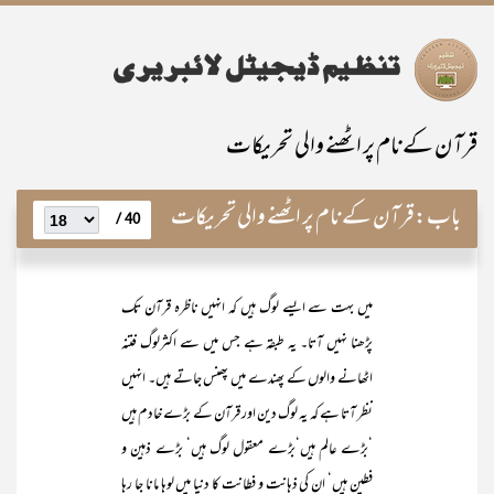
قرآ ن کے نام پر اٹھنے والی تحریکات
باب:
قرآن کے نام پر اٹھنے والی تحریکات
40 /
میں بہت سے ایسے لوگ ہیں کہ انہیں ناظرہ قرآن تک
پڑھنا نہیں آتا۔ یہ طبقہ ہے جس میں سے اکثرلوگ فتنہ
اٹھانے والوں کے پھندے میں پھنس جاتے ہیں۔ انہیں
نظر آتا ہے کہ یہ لوگ دین اور قرآن کے بڑے خادم ہیں
‘بڑے عالم ہیں‘بڑے معقول لوگ ہیں‘ بڑے ذہین و
فطین ہیں‘ ان کی ذہانت و فطانت کا دنیا میں لوہا مانا جا رہا