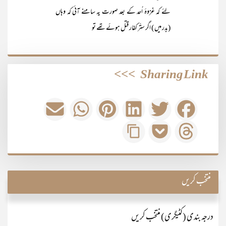
لئے کہ غزوۂ اُحد کے بعد صورت یہ سامنے آئی کہ وہاں
(بدر میں ) اگر ستّر کفار قتل ہوئے تھے تو
>>>
Sharing Link
منتخب کریں
درجہ بندی (کٹیگری) منتخب کریں