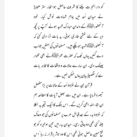
کو دار الہجرت بننے کا شرف حاصل ہوا تھا۔ ستر صحابہؓ
نے میدانِ اُحد میں جامِ شہادت نوش کیا۔ خود
آنحضورﷺ کے دندانِ مبارک شہید ہوئے‘ آپؐ پر کچھ
دیر کے لئے غشی طاری ہوئی۔ یہ بات اڑا دی گئی کہ
آنحضورﷺ شہید ہو چکے ہیں۔ مسلمانوں کی ہمتیں جواب
دے گئیں یہاں تک کہ حضرت عمرﷺنے بھی تلوار
پھینک دی۔ ان سارے حالات و واقعات کا ظاہر بات
ہے کہ تفصیلاً بیان یہاں ممکن نہیں ہے۔
قرآن مجید نے غزوۂ اُحد کے حالات پر بڑا مفصل
تبصرہ فرمایا ہے۔ ان میں سے بعض آیات کا مطالعہ ہم
ان شاء اللہ ابھی کریں گے۔ اس جنگ کا ایک نتیجہ یہ نکلا
کہ غزوۂ بدر کے بعد قبائل عرب پر مسلمانوں کی جو دھاک
بیٹھ گئی تھی وہ جاتی رہی۔ میدانِ بدر میں تین سو تیرہ کو جو
فتح مبین حاصل ہوئی تھی اس کا وہ تاثر برقرار نہ رہا‘ اس