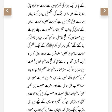
کے پاس ایک ہزار کی نفری میں سے سات سو افراد باقی
رہ جاتے ہیں۔اس جنگ کی تفصیل بیان کرنا یہاں
ہمارے پیش نظر نہیں ہے‘ صرف بعض واقعات اور ان
کے نتائج کی جانب مختصر اشارہ مقصود ہے۔پہلے ہی ہلے
میں مسلمانوں کو فتح حاصل ہو گئی‘ کفار میدان چھوڑ کر
بھاگنے لگے‘ لیکن پھر نبی اکرمﷺ کے ایک حکم کی
خلاف ورزی جو بعض مسلمانوں سے صادر ہوئی ‘اس کا
ایک فوری نتیجہ یہ سامنے آیا کہ فتح عارضی طور پر شکست
میں تبدیل ہو گئی۔ ستر صحابہ رضی اللہ عنہم کا شہید ہو جانا
کوئی معمولی واقعہ نہیں تھا۔ ان ستر میں حضرت حمزہ بن
عبدالمطلب بھی شامل تھے اور حضرت مصعب بن عمیر
بھی‘ رضی اللہ تعالیٰ عنہما۔ وہ مصعب کہ جن کی دعوت و
تبلیغ اور قرآن مجید کی تعلیم و تدریس کے نتیجے میں اہل
یثرب کی ایک بڑی تعداد ایمان لے آئی تھی اور مدینہ منورہ