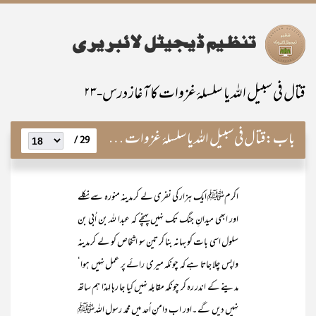
قتال فی سبیل اللہ یا سلسلۂ غزوات کا آغاز درس-۲۳
باب:
قتال فی سبیل اللہ یا سلسلۂ غزوات کا آغاز
29 /
اکرمﷺ ایک ہزار کی نفری لے کر مدینہ منورہ سے نکلے
اور ابھی میدانِ جنگ تک نہیں پہنچے کہ عبدا للہ بن اُبی بن
سلول اسی بات کو بہانہ بنا کر تین سو اشخاص کو لے کر مدینہ
واپس چلا جاتا ہے کہ چونکہ میری رائے پر عمل نہیں ہوا‘
مدینے کے اندر رہ کر چونکہ مقابلہ نہیں کیا جا رہا لہذا ہم ساتھ
نہیں دیں گے ۔اور اب دامنِ اُحد میں محمد رسول اللہﷺ