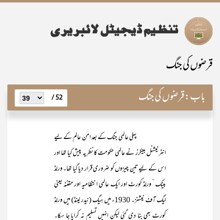
قرضوں کی جنگ
باب:
قرضوں کی جنگ
52 /
پہلی عالمی جنگ کے بعد امن عالم کے لیے
انٹرنیشنل بینکرز نے عالمی حکومت کا نظریہ پیش کیا تھا اور
اس کے لیے تین چیزوں کو ضروری قرار دیا گیا تھا۔ ورلڈ
بینک ‘ ورلڈ کورٹ اور ایک عالمی انتظامیہ اور مقننہ یعنی
لیگ آف نیشنز۔ 1930ء میں ہیگ (نیدر لینڈ) میں ورلڈ
کورٹ بھی بنا دی گئی لیکن انہیں تسلیم نہ کرایا جا سکا۔