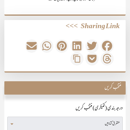
>>>
Sharing Link
منتخب کریں
درجہ بندی (کٹیگری) منتخب کریں