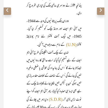
چنانچہ بینکرز نے دوسری عالمی جنگ کی تیاری شروع کر
دی۔
دوران جنگ پریشانیوں کی وجہ سے 1944ء
میں آئی ایم ایف اور ورلڈ بینک کو تسلیم کر لیا گیا۔
1945ء میں لیگ آف نیشنز نئے نام یونائیٹڈ
نیشنز
کے نام سے وجود میں آ گئی۔
(U.N)
لندن کے بینک آف انگلینڈ کی طرح آئی ایم
ایف کے لیے تسلیم کیا گیا کہ اسے عدالتی کارروائیوں میں
نہیںڈالا جائے گا‘ اس کی جائیداد کی تلاشی یا ضبطی وغیرہ
نہیں کی جائے گی‘اس کے سٹاف کے خلاف مقدمہ بازی
نہیں ہوگی‘ ان پر ٹیکس نہیں لگایا جائے گا (ورلڈ بینک کے
لیے بھی ایسا ہی معاہدہ کیا گیا)۔ پھر آئی ایم ایف کو اپنے
نوٹ ایس ڈی آر
دنیا بھر میں چلانے کی
(S.D.R)
اجازت بھی دے دی گئی۔ اب تک وہ 30بلین ڈالر کے