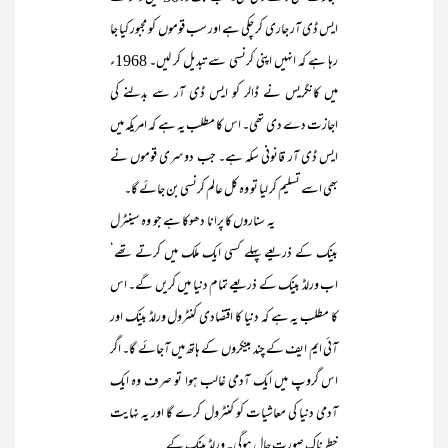
ایس ڈی آر جاری کر چکی ہے اور سب قوموں کو مجبور کیا جا
رہا ہے کہ انہیں اپنی کرنسی سے تبدیل کر لیں۔ 1968ء
میں کانگریس نے ڈالر کو ایس ڈی آر سے بدلنے کی
اجازت دے دی تھی۔ اس کا مطلب یہ ہے کہ امریکہ میں
ایس ڈی آر قانونی سکہ ہے۔ جب دوسری قوموں نے
بھی اسے تسلیم کر لیا تو وہ کل عالم کرنسی بن جائے گا۔
یہ سناروں کا پرانا دھوکا ہے جو وہ سینٹرل
بینک کے ذریعے پہلے کسی ایک ملک میں کرتے تھے‘
اب ورلڈ بینک کے ذریعے تمام دنیا میں کریں گے۔ اس
کا مطلب یہ ہے کہ دنیا کا اقتصادی کنٹرول ورلڈ بینک اور
آئی ایم ایف کے چند بینکروں کے ہاتھ میں آجائے گا۔ اگر
اس گروپ میں ایک آدمی غالب ہوا تو صرف وہ ایک
آدمی دنیا کی معاشیات کو کنٹرول کرے گا اور یہ نہایت
خطرناک صورتِ حال ہوگی۔ ورلڈ بینک کے