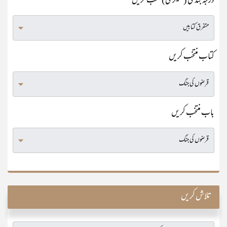
درجہ بندی (کٹیگری) منتخب کریں
کتاب منتخب کریں
باب منتخب کریں
تلاش کریں