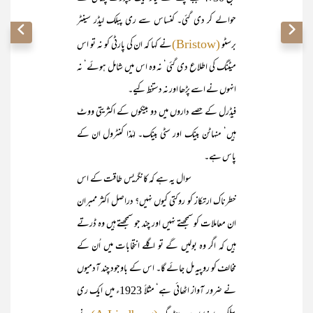
حوالے کر دی گئی۔ کنساس سے ری پبلک لیڈر سینٹر
برسٹو
نے کہا کہ ان کی پارٹی کو نہ تو اس
(Bristow)
میٹنگ کی اطلاع دی گئی‘ نہ وہ اس میں شامل ہوئے‘ نہ
انہوں نے اسے پڑھا اور نہ دستخط کیے۔
فیڈرل کے حصے داروں میں دو بینکوں کے اکثریتی ووٹ
ہیں‘ منہاٹن بینک اور سٹی بینک۔ لہٰذا کنٹرول ان کے
پاس ہے۔
سوال یہ ہے کہ کانگریس طاقت کے اس
خطرناک ارتکاز کو روکتی کیوں نہیں؟ دراصل اکثر ممبران
ان معاملات کو سمجھتے نہیں اور چند جو سمجھتے ہیں وہ ڈرتے
ہیں کہ اگر وہ بولیں گے تو اگلے انتخابات میں اُن کے
مخالف کو روپیہ مل جائے گا۔ اس کے باوجود چند آدمیوں
نے ضرور آواز اٹھائی ہے‘ مثلاً 1923ء میں ایک ری