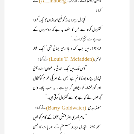
پبلکن راہنما اے۔ لنڈبرگ
نے
(A.Lindberg)
کہا :
’’فیڈرل ریزرو بورڈ کو نفع اندوزوں کا ایک گروہ
کنٹرول کرتا ہے جس کا مقصد یہ ہے کہ دوسروں کے
روپے سے نفع کمائے۔‘‘
1932ء میں جب کساد بازاری چھائی تھی‘ ایک بینکر
لوئس
نے کہا:
(Louis T. Mcfadden)
’’اس ملک میں ایک انتہائی بد عنوان ادارہ یعنی
فیڈرل ریزرو بورڈ قائم ہے‘ جس نے امریکی عوام کو کنگال
اور گورنمنٹ کو دیوالیہ کر دیا ہے۔ یہ سب پیسے والی
گِدھوں نے کیا ہے جو اسے کنٹرول کرتی ہیں۔‘‘
سینٹر بیری ‘
نے کہا:
(Barry Goldwater)
’’عام شہری انٹرنیشنل بینکرز کے کام کو نہیں
سمجھ سکتے۔ فیڈرل ریزرو سسٹم کے حسابات کا کبھی