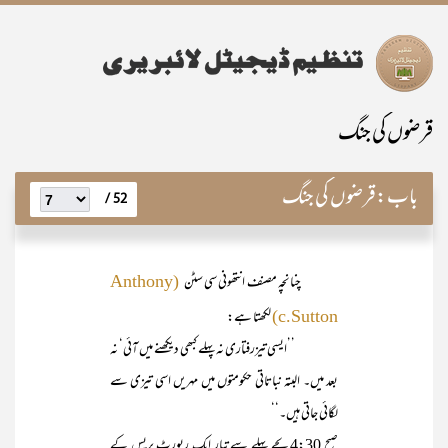
قرضوں کی جنگ
باب:
قرضوں کی جنگ
52 /
چنانچہ مصنف انتھونی سی سٹن
(Anthony
لکھتا ہے:
c.Sutton)
’’ایسی تیزرفتاری نہ پہلے کبھی دیکھنے میں آئی‘ نہ
بعد میں۔ البتہ نباتاتی حکومتوں میں مہریں اسی تیزی سے
لگائی جاتی ہیں۔‘‘
صبح 4:30 بجے پہلے سے تیار ایک رپورٹ پریس کے