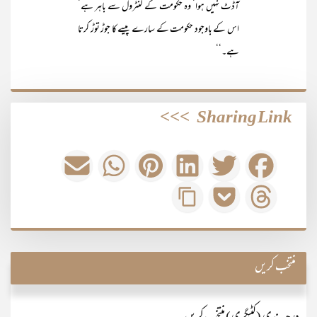
آڈٹ نہیں ہوا‘ وہ حکومت کے کنٹرول سے باہر ہے‘
اس کے باوجود حکومت کے سارے پیسے کا جوڑ توڑ کرتا
ہے۔‘‘
>>>
Sharing Link
منتخب کریں