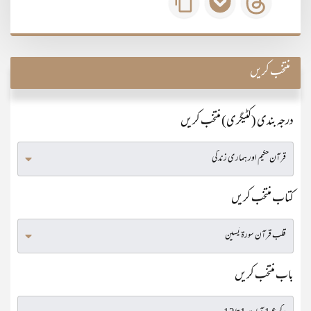
منتخب کریں
درجہ بندی (کٹیگری) منتخب کریں
کتاب منتخب کریں
باب منتخب کریں