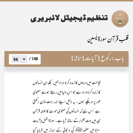
قلب قرآن سورۃ یٰسین
باب:
رکوع 1 آیات1تا12
148 /
قیامت میں مردوں کا زندہ کرنا مراد نہیں ‘بلکہ ان انسانوں
کا زندہ کرنا مراد ہے جو اس دنیا میں رہتے ہوئے معنوی
طور پر مرچکے ہوں ۔ یہ دلیل اپنے اندر بہت وزن رکھتی
ہے‘ اس لیے کہ انسانوں کی معنوی مو ت کا حوالہ قرآن
مجید میں بہت تکرار کے ساتھ آیا ہے۔ سورۃ النمل (آیت
۸۰) میں حضورﷺ کی دلجوئی کے انداز میں فرمایا گیا