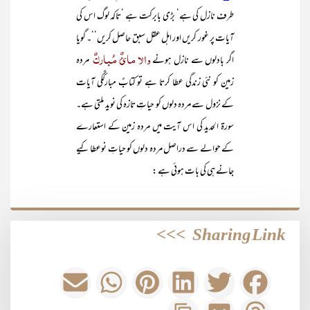
طرف نازل کی ہے‘ بڑی بابرکت ہے ‘تاکہ لوگ اس کی
آیات پر غور کریں اور اہل عقل سبق حاصل کریں‘‘۔ گویا
والا مائٌ مُبارکٌ
اگر بادلوں سے نازل ہونے
مردہ
زمین کو نئی زندگی عطا کرتا ہے تو کتابٌ مبارکٌکی آیات
کے نزول سے مردہ دلوں کو حیاتِ تازہ کی نوید ملتی ہے۔
سورۃ الحدید کی اس آیت میں مردہ زمین کے استعارے
کے حوالے سے دراصل مردہ دلوں کو حیاتِ نوعطا کیے
جانے ہی کی بات ہوئی ہے :
>>>
Sharing Link