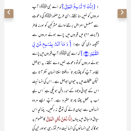
{اِنَّکَ لَا تُسْمِعُ الْمَوْتٰی}
:
کہ اے نبیﷺ! آپ
مردوں کو نہیں سنا سکتے۔ اسی طرح حضورﷺ کی دعوت
سے مسلسل اعراض برتنے والے مشرکین کو سورئہ فاطر
(آیت ۲۲) میں قبروں میں پڑے ہوئے مردوں سے
{ۚ وَ مَاۤ اَنۡتَ بِمُسۡمِعٍ مَّنۡ فِی
تشبیہہ دی گئی ہے:
الۡقُبُوۡرِ ﴿۲۲﴾}
کہ اے نبیﷺ! آپ قبروں میں پڑے
ہوئے مردوں کوتو دعوت نہیں دے سکتے۔ یہ ابوجہل
بظاہر آپؐ کو چلتا پھرتا‘ دیکھتا سنتا انسان نظر آتا ہے
‘لیکن حقیقت میں یہ حیوانِ ابوجہل ہے ۔ اس کی انسانیت
اس کے حیوانی وجود کے اندر دفن ہو چکی ہے‘ اس لیے
اب یہ محض چلتا پھرتا مقبرہ ہے۔ آپؐ ایسے مردہ
انسانوں سے ایمان لانے کی توقع نہ رکھیں۔ چنانچہ اس
اِنَّا نَحْنُ نُحْیِ الْمَوْتٰی
سیاق و سباق میں یہاں
کا مفہوم یہ
ہو گا کہ جن انسانوں کی انسانیت دم توڑ رہی ہو اور جن کی