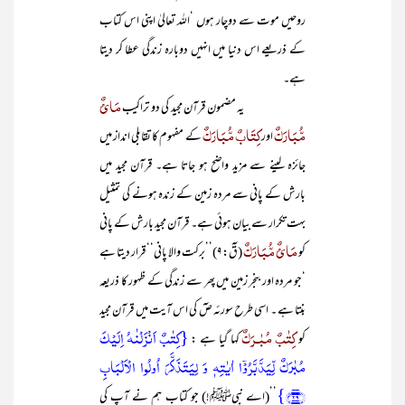
روحیں موت سے دوچار ہوں ‘اللہ تعالیٰ اپنی اس کتاب
کے ذریعے اس دنیا میں انہیں دوبارہ زندگی عطا کر دیتا
ہے۔
مَائٌ
یہ مضمون قرآن مجید کی دو تراکیب
مُّبَارَکٌ
کِتَابٌ مُّبَارَکٌ
اور
کے مفہوم کا تقابلی انداز میں
جائزہ لینے سے مزید واضح ہو جاتا ہے۔ قرآن مجید میں
بارش کے پانی سے مردہ زمین کے زندہ ہونے کی تمثیل
بہت تکرار سے بیان ہوئی ہے۔ قرآن مجید بارش کے پانی
مَائٌ مُّبَارَکٌ
کو
(قٓ:۹)’’برکت والا پانی‘‘ قرار دیتا ہے
‘جو مردہ اور بنجر زمین میں پھر سے زندگی کے ظہور کا ذریعہ
بنتا ہے ۔ اسی طرح سورئہ صٓ کی اس آیت میں قرآن مجید
کِتٰبٌ مُبٰـرَکٌ
{کِتٰبٌ اَنۡزَلۡنٰہُ اِلَیۡکَ
کو
کہا گیا ہے :
مُبٰرَکٌ لِّیَدَّبَّرُوۡۤا اٰیٰتِہٖ وَ لِیَتَذَکَّرَ اُولُوا الۡاَلۡبَابِ
﴿۲۹﴾}
’’(اے نبیﷺ!) جو کتاب ہم نے آپ کی