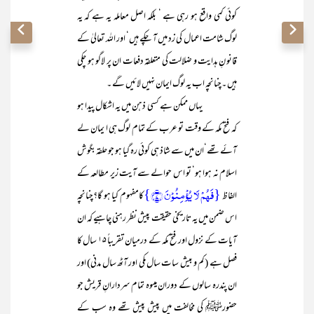
کوئی کمی واقع ہو رہی ہے ‘ بلکہ اصل معاملہ یہ ہے کہ یہ
لوگ شامت اعمال کی زد میں آ چکے ہیں‘ اور اللہ تعالیٰ کے
قانو نِ ہدایت و ضلالت کی متعلقہ دفعات ان پر لاگو ہو چکی
ہیں ۔چنانچہ اب یہ لوگ ایمان نہیں لائیں گے ۔
یہاں ممکن ہے کسی ذہن میں یہ اشکال پیدا ہو
کہ فتح مکہ کے وقت تو عرب کے تمام لوگ ہی ا یمان لے
آئے تھے‘ان میں سے شاذ ہی کوئی رہ گیا ہو جو حلقہ بگوش
اسلام نہ ہوا ہو‘ تو اس حوالے سے آیت زیر مطالعہ کے
{فَہُمۡ لَا یُؤۡمِنُوۡنَ ﴿۷﴾}
الفاظ
کامفہوم کیا ہو گا؟چنانچہ
اس ضمن میں یہ تاریخی حقیقت پیش نظر رہنی چاہیے کہ ان
آیات کے نزول اور فتح مکہ کے درمیان تقریباً ۱۵ سال کا
فصل ہے (کم و بیش سات سال مکی اور آٹھ سال مدنی) اور
ان پندرہ سالوں کے دوران میںوہ تمام سردارانِ قریش جو
حضورﷺ کی مخالفت میں پیش پیش تھے وہ سب کے