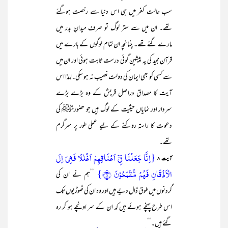
سب حالت کفر میں ہی اس دنیا سے رخصت ہوگئے
تھے۔ ان میں سے ستر لوگ تو صرف میدانِ بدر میں
مارے گئے تھے۔ چنانچہ ان تمام لوگوں کے بارے میں
قرآن مجید کی یہ پیشین گوئی درست ثابت ہوئی اور ان میں
سے کسی کو بھی ایمان کی دولت نصیب نہ ہو سکی۔لہٰذا اس
آیت کا مصداق دراصل قریش کے وہ بڑے بڑے
سردار اور نمایاں حیثیت کے لوگ ہیں جو حضورﷺ کی
دعوت کا راستہ روکنے کے لیے عملی طور پر سرگرم
تھے۔
{اِنَّا جَعَلۡنَا فِیۡۤ اَعۡنَاقِہِمۡ اَغۡلٰلًا فَہِیَ اِلَی
آیت ۸
الۡاَذۡقَانِ فَہُمۡ مُّقۡمَحُوۡنَ ﴿۸﴾}
’’ہم نے ان کی
گردنوں میں طوق ڈال دیے ہیں اور وہ ان کی ٹھوڑیوں تک
اس طرح پہنچے ہوئے ہیں کہ ان کے سر اونچے ہو کر رہ
گئے ہیں۔‘‘