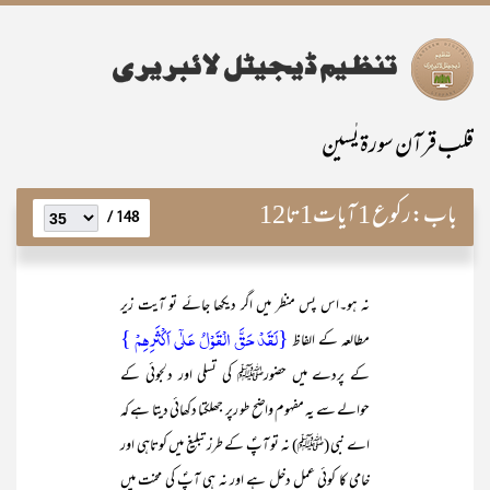
قلب قرآن سورۃ یٰسین
باب:
رکوع 1 آیات1تا12
148 /
نہ ہو۔اس پس منظر میں اگر دیکھا جائے تو آیت زیر
{لَقَدۡ حَقَّ الۡقَوۡلُ عَلٰۤی اَکۡثَرِہِمۡ }
مطالعہ کے الفاظ
کے پردے میں حضورﷺ کی تسلی اور دلجوئی کے
حوالے سے یہ مفہوم واضح طو رپر جھلکتا دکھائی دیتا ہے کہ
اے نبی (ﷺ) نہ تو آپؐ کے طرز تبلیغ میں کوتاہی اور
خامی کا کوئی عمل دخل ہے اور نہ ہی آپؐ کی محنت میں