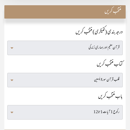
منتخب کریں
درجہ بندی (کٹیگری) منتخب کریں
کتاب منتخب کریں
باب منتخب کریں