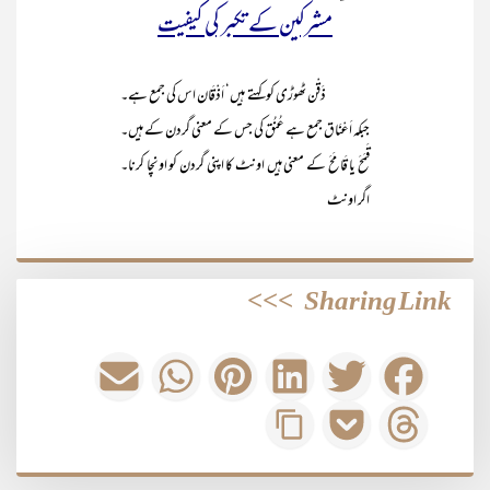
مشرکین کے تکبر کی کیفیت
ذَقْن ٹھوڑی کو کہتے ہیں‘ اَذْقَان اس کی جمع ہے۔
جبکہ اَعْنَاق جمع ہے عُنُق کی جس کے معنی گردن کے ہیں۔
قَمَحَ یا قَامَحَ کے معنی ہیں اونٹ کا اپنی گردن کو اونچا کرنا۔
اگر اونٹ
>>>
Sharing Link