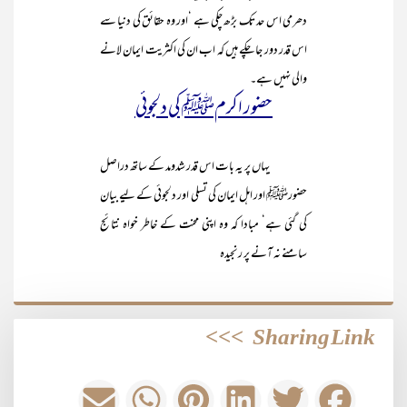
دھرمی اس حد تک بڑھ چکی ہے ‘اور وہ حقائق کی دنیا سے
اس قدر دور جا چکے ہیں کہ اب ان کی اکثریت ایمان لانے
والی نہیں ہے۔
حضور اکرمﷺ کی دلجوئی
یہاں پر یہ بات اس قدر شدومد کے ساتھ دراصل
حضورﷺ اور اہل ایمان کی تسلی اور دلجوئی کے لیے بیان
کی گئی ہے‘ مبادا کہ وہ اپنی محنت کے خاطر خواہ نتائج
سامنے نہ آنے پر رنجیدہ
>>>
Sharing Link