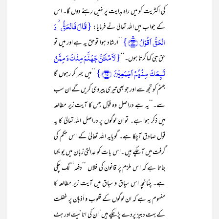
کی اکثریت کو میں راہِ ہدایت پر نہیں رہنے دوں گا۔ اس
{قَالَ فَالۡحَقُّ ۫ وَ
کے جواب میں اللہ تعالیٰ نے فرمایا:
الۡحَقَّ اَقُوۡلُ ﴿ۚ۸۴﴾}
’’ارشاد ہوا توحق یہ ہے اور میں تو
{لَاَمۡلَـَٔنَّ جَہَنَّمَ مِنۡکَ وَ مِمَّنۡ
حق ہی کہا کرتا ہوں۔‘‘
تَبِعَکَ مِنۡہُمۡ اَجۡمَعِیۡنَ ﴿۸۵﴾}
’’میں بھر کر رہوں گا
جہنم کو تجھ سے اور جو بھی تیری پیروی کریں گے ان سب
سے۔‘‘یہ ہے دراصل وہ قول جس کا آیت زیر مطالعہ
میں ذکر ہوا ہے۔ تو ان لوگوں پر دراصل اللہ تعالیٰ کا یہ
قول صادق آچکا ہے۔ گویایہ اللہ تعالیٰ کے اس حکم کی
گرفت میں آ چکے ہیں ۔اس بات کو عدالتی زبان میں یوںکہا
جاتا ہے کہ اس ملزم پر قانون کی فلاں ’’دفعہ‘‘ لگ چکی
ہے۔ چنانچہ اس سیاق و سباق میں آیت زیر مطالعہ کا
مفہوم یہ ہے کہ ان لوگوں کے قلوب و اَذہان پر غفلت
کے بہت دبیز پردے پڑ چکے ہیں‘ ان کی انانیت اور ہٹ