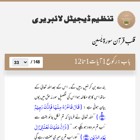
قلب قرآن سورۃ یٰسین
باب:
رکوع 1 آیات1تا12
148 /
بندے بن کر نہیں رہیں گے۔ اس کے بعد اللہ تعالیٰ کے
ساتھ اس کا جو مکالمہ ہوا اس کی تفصیل سورئہ صٓ میں یوں
{قَالَ فَاخۡرُجۡ مِنۡہَا فَاِنَّکَ رَجِیۡمٌ
بیان ہوئی ہے :
﴿ۚۖ۷۷﴾}
’’اللہ تعالیٰ نے فرمایا کہ تم نکل جائو جنت سے
{وَّ اِنَّ عَلَیۡکَ لَعۡنَتِیۡۤ اِلٰی
‘اب تم مردود ہو چکے ہو۔‘‘
یَوۡمِ الدِّیۡنِ ﴿۷۸﴾}
’’اور اب تم پر میری لعنت رہے گی