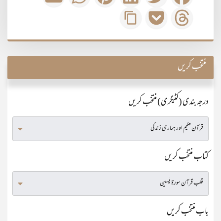
منتخب کریں
درجہ بندی (کٹیگری) منتخب کریں
کتاب منتخب کریں
باب منتخب کریں