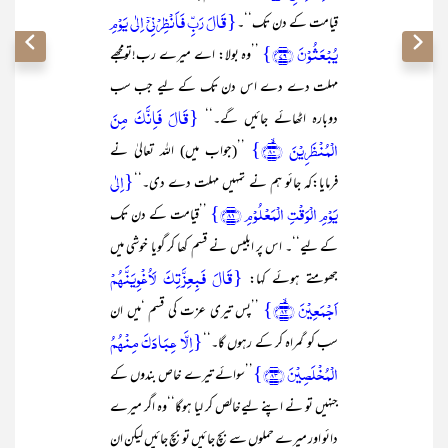
{قَالَ رَبِّ فَاَنۡظِرۡنِیۡۤ اِلٰی یَوۡمِ
قیامت کے دن تک‘‘۔
یُبۡعَثُوۡنَ ﴿۷۹﴾}
’’وہ بولا: اے میرے رب!تومجھے
مہلت دے دے اس دن تک کے لیے جب سب
{قَالَ فَاِنَّکَ مِنَ
دوبارہ اٹھائے جائیں گے۔‘‘
الۡمُنۡظَرِیۡنَ ﴿ۙ۸۰﴾}
’’(جواب میں) اللہ تعالیٰ نے
{اِلٰی
فرمایا:کہ جائو ہم نے تمہیں مہلت دے دی۔‘‘
یَوۡمِ الۡوَقۡتِ الۡمَعۡلُوۡمِ ﴿۸۱﴾}
’’قیامت کے دن تک
کے لیے‘‘۔ اس پر ابلیس نے قسم کھا کر گویا خوشی میں
{قَالَ فَبِعِزَّتِکَ لَاُغۡوِیَنَّہُمۡ
جھومتے ہوئے کہا:
اَجۡمَعِیۡنَ ﴿ۙ۸۲﴾}
’’پس تیری عزت کی قسم ‘میں ان
{اِلَّا عِبَادَکَ مِنۡہُمُ
سب کو گمراہ کر کے رہوں گا۔‘‘
الۡمُخۡلَصِیۡنَ ﴿۸۳﴾}
’’سوائے تیرے خاص بندوں کے
جنہیں تو نے اپنے لیے خالص کر لیا ہوگا‘‘وہ اگر میرے
دائو اور میرے حملوں سے بچ جائیں تو بچ جائیں لیکن ان