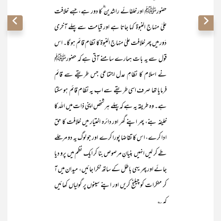
حضورﷺ اور خلفائے راشدین ؓ کا دور ہے، جسے خلافت
علیٰ منہاج النبوۃ کہا جاتا ہے اور قیامت سے پہلے آخری
دَور میں پھر خلافت علیٰ منہاج النبوۃ کا نظام قائم ہو گا۔ اس
قول سے یہ بات ہمارے سامنے آتی ہے کہ حضورﷺ
نے اسلام کا نظامِ عدل اجتماعی جس طریقے سے قائم
فرمایا تھا صرف اسی طریقے سے اب یہ نظام قائم ہو سکتا
ہے۔ وہ طریقہ یہ ہے کہ پہلے ہر شخص اپنی ذات میں اللہ کا
خلیفہ بنے، پھر اپنے گھر اور دائرہ اختیار میں خلافت کا حق
ادا کرے، اس کا تقاضا پورا کرے اور جو لوگ یہ دو مرحلے
طے کر لیں انہیں بنیانِ مرصوص بنا کر ایک نظم میں پرو دیا
جائے اور پھر یہی باطل کے ساتھ ٹکرا جائیں، میدان میں آ
کر منکرات کو چیلنج کریں اور اپنے سینوں پر گولیاں کھائیں
کہ ؎