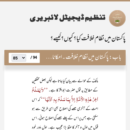
پاکستان میں نظام خلافت کیا؟ کیوں؟کیسے؟
باب:
پاکستان میں نظام خلافت ۔امکانات، خدوخال اور قیام کا طریق کار
94 /
مالکؒ کے حوالے سے بیان کیا جاتا ہے لیکن بعض محققین
’’لاَ یَصْلُحُ
کے مطابق یہ قول حضرت ابوبکرؓ کا ہے۔
اٰخِرُ ھٰذِہِ الْاُمَّۃِ اِلاَّ بِمَا صَلُحَ بِہٖ اَوَّلُھَا‘‘
کہ اس
امت کے آخری حصے کی اصلاح بھی اسی طریق سے ہو
سکتی ہے جس پر اس کے پہلے حصے کی اصلاح ہوئی۔ اس
قول میں اوّل و آخر کا لفظ بڑا عجیب ہے۔ اوّل دَور خود