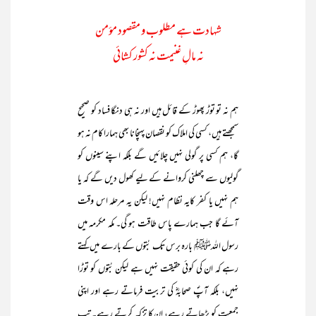
شہادت ہے مطلوب و مقصود مؤمن
نہ مالِ غنیمت نہ کشور کشائی
ہم نہ تو توڑ پھوڑ کے قائل ہیں اور نہ ہی دنگا فساد کو صحیح
سمجھتے ہیں، کسی کی املاک کو نقصان پہنچانا بھی ہمارا کام نہ ہو
گا، ہم کسی پر گولی نہیں چلائیں گے بلکہ اپنے سینوں کو
گولیوں سے چھلنی کروانے کے لیے کھول دیں گے کہ یا
ہم نہیں یا کفر کایہ نظام نہیں! لیکن یہ مرحلہ اس وقت
آئے گا جب ہمارے پاس طاقت ہو گی۔ مکہ مکرمہ میں
رسول اللہﷺ بارہ برس تک بُتوں کے بارے میں کہتے
رہے کہ ان کی کوئی حقیقت نہیں ہے لیکن بُتوں کو توڑا
نہیں، بلکہ آپؐ صحابہؓ کی تربیت فرماتے رہے اور اپنی
جمعیت کو بڑھاتے رہے، ان کا تزکیہ کرتے رہے۔ تب