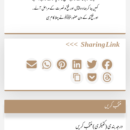
کہیں جا کر جہاد و قتال اور فتح و نصرت کے مراحل آئے۔
اور فتح مکہ کے دن حضورﷺ نے پہلا کام ہی
>>>
Sharing Link
منتخب کریں
درجہ بندی (کٹیگری) منتخب کریں