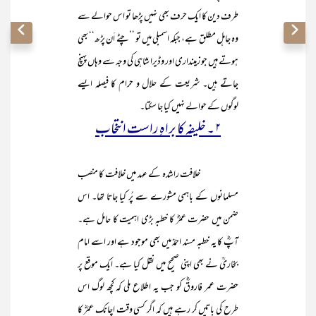
طرف دین کا ایک حرف بھی نہیں پڑھا تو اس حوالے سے
وہ جاہل مطلق ہے، جبکہ اسمبلی میں تو ’’چٹے اَن پڑھ‘‘ بھی
ہوتے ہیں جو زمینداری اور وڈیرا شاہی کی وجہ سے وہاں پہنچ
جاتے ہیں۔ شریعت کے حلال و حرام کا فیصلہ ایسے
لوگوں کے حوالے نہیں کیا جا سکتا۔
۲ ۔ خلیفہ کا براہِ راست انتخاب
خلافت راشدہ کے عہد میں خلافت کا منصب
مسلمانوں کے باہمی مشورے سے پُر کیا جاتا تھا۔ اس
ضمن میں حضرت عمرؓ کا خطبہ بڑی اہمیت کا حامل ہے۔
آپؓ کا یہ خطبہ مسند احمدؒ میں بھی موجود ہے اور اسے امام
بخاریؒ نے بھی اپنی صحیح میں نقل کیا ہے۔ ایک موقع پر
حضرت عمر فاروقؓ کو جب یہ اطلاع ملی کہ کچھ لوگ اس
طرح کی باتیں کر رہے ہیں کہ اگر کسی وقت اچانک عمرؓ کا