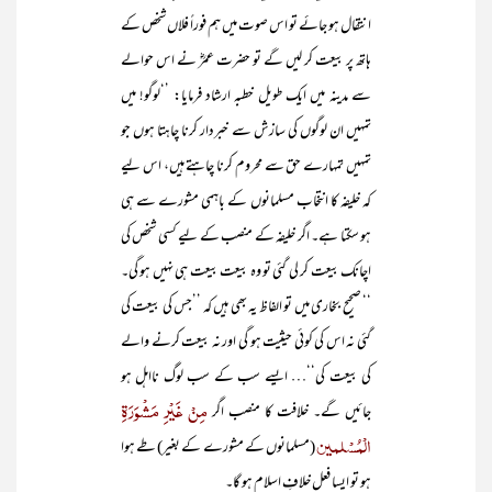
انتقال ہو جائے تو اس صوت میں ہم فوراً فلاں شخص کے
ہاتھ پر بیعت کر لیں گے تو حضرت عمرؓ نے اس حوالے
سے مدینہ میں ایک طویل خطبہ ارشاد فرمایا: ’‘لوگو! میں
تمہیں ان لوگوں کی سازش سے خبردار کرنا چاہتا ہوں جو
تمہیں تمہارے حق سے محروم کرنا چاہتے ہیں، اس لیے
کہ خلیفہ کا انتخاب مسلمانوں کے باہمی مشورے سے ہی
ہو سکتا ہے۔ اگر خلیفہ کے منصب کے لیے کسی شخص کی
اچانک بیعت کر لی گئی تو وہ بیعت بیعت ہی نہیں ہو گی۔
‘‘ صحیح بخاری میں تو الفاظ یہ بھی ہیں کہ ’’جس کی بیعت کی
گئی نہ اس کی کوئی حیثیت ہو گی اور نہ بیعت کرنے والے
کی بیعت کی‘‘… ایسے سب کے سب لوگ نااہل ہو
مِنْ غَیْرِ مَشْوَرَۃِ
جائیں گے۔ خلافت کا منصب اگر
الْمُسْلمین
(مسلمانوں کے مشورے کے بغیر) طے ہوا
ہو تو ایسا فعل خلافِ اسلام ہو گا۔