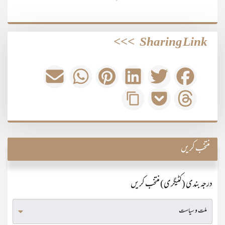
>>>
Sharing Link
منتخب کریں
درجہ بندی (کٹیگری) منتخب کریں