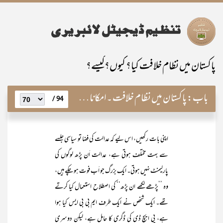
پاکستان میں نظام خلافت کیا؟ کیوں؟کیسے؟
باب:
پاکستان میں نظام خلافت ۔امکانات، خدوخال اور قیام کا طریق کار
94 /
اپنی بات رکھیں، اس لیے کہ عدالت کی فضا تو سیاسی جلسے
سے بہت مختلف ہوتی ہے، عدالت اَن پڑھ لوگوں کی
پارلیمنٹ نہیں ہوتی۔ ایک بزرگ جو اَب فوت ہو چکے ہیں،
وہ ’’پڑھے لکھے ان پڑھ‘‘ کی اصطلاح استعمال کیا کرتے
تھے۔ ایک شخص نے ایک طرف ایم بی بی ایس کیا ہوا
ہے، پی ایچ ڈی کی ڈگری کا حامل ہے، لیکن دوسری