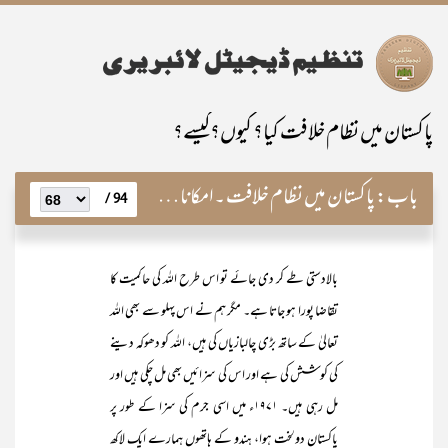
پاکستان میں نظام خلافت کیا؟ کیوں؟کیسے؟
باب:
پاکستان میں نظام خلافت ۔امکانات، خدوخال اور قیام کا طریق کار
94 /
بالادستی طے کر دی جائے تو اس طرح اللہ کی حاکمیت کا
تقاضا پورا ہو جاتا ہے۔ مگر ہم نے اس پہلو سے بھی اللہ
تعالیٰ کے ساتھ بڑی چالبازیاں کی ہیں، اللہ کو دھوکہ دینے
کی کوشش کی ہے اور اس کی سزائیں بھی مل چکی ہیں اور
مل رہی ہیں۔ ۱۹۷۱ء میں اسی جرم کی سزا کے طور پر
پاکستان دولخت ہوا، ہندو کے ہاتھوں ہمارے ایک لاکھ