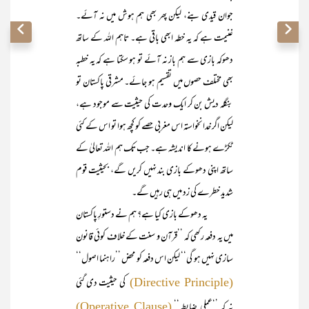
جوان قیدی بنے، لیکن پھر بھی ہم ہوش میں نہ آئے۔
غنیمت ہے کہ یہ خطہ ابھی باقی ہے۔ تاہم اللہ کے ساتھ
دھوکہ بازی سے ہم باز نہ آئے تو ہو سکتا ہے کہ یہ خطبہ
بھی مختلف حصوں میں تقسیم ہو جائے۔ مشرقی پاکستان تو
بنگلہ دیش بن کر ایک وحدت کی حیثیت سے موجود ہے،
لیکن اگر خدانخواستہ اس مغربی حصے کو کچھ ہوا تو اس کے کئی
ٹکڑے ہونے کا اندیشہ ہے۔ جب تک ہم اللہ تعالیٰ کے
ساتھ اپنی دھوکے بازی بند نہیں کریں گے، بحیثیت قوم
شدید خطرے کی زد میں ہی رہیں گے۔
یہ دھوکے بازی کیا ہے؟ ہم نے دستورِ پاکستان
میں یہ دفعہ رکھی کہ ’’قرآن و سنت کے خلاف کوئی قانون
سازی نہیں ہو گی‘‘ لیکن اس دفعہ کو محض ’’راہنما اصول‘‘
کی حیثیت دی گئی
(Directive Principle)
نہ کہ ’‘عملی ضابطہ‘‘
(Operative Clause)