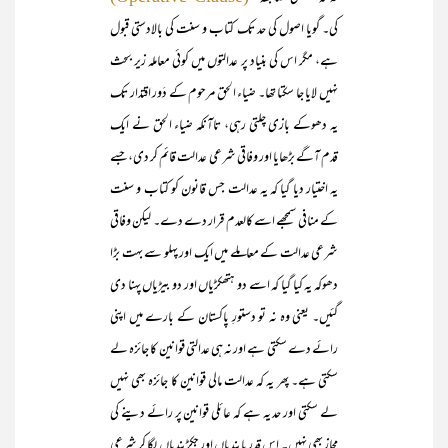
کی۔ گویا اصول کی حد تک کتاب و سنت کی بالادستی قبول
ہے، مگر اس کی بنیاد پر عدالتوں میں کوئی معاملہ زیر بحث
نہیں لایا جا سکتا تھا۔ ضیاء الحق مرحوم کے دَور اقتدار تک
یہ دھوکے بازی چلتی رہی، تاآنکہ ضیاء الحق نے ایک
قدم آگے بڑھایا اور وفاقی شرعی عدالت قائم کر دی، جسے
یہ اختیار دیا گیا کہ یہ عدالت جس قانون کو کتاب و سنت
کے منافی سمجھے اسے کالعدم قرار دے دے۔ لیکن وفاقی
شرعی عدالت کے معاملے میں ایک اور پہلو سے بہت بڑا
دھوکہ یہ کیا گیا کہ اسے دو ہتھکڑیاں اور دو بیڑیاں پہنا دی
گئیں۔ یعنی وہ نہ تو دستورِ پاکستان کے بارے میں اپنی
رائے دے سکتی ہے اور نہ ہی عدالتی قوانین کا جائزہ لے
سکتی ہے۔ پھر یہ کہ عدالت مالی قوانین کا جائزہ بھی نہیں
لے سکتی اور حد یہ ہے کہ عائلی قوانین پر رائے دینے کی
مجاز بھی نہیں۔ اس قدر پابندیاں اور جکڑبندیاں لگا کر شرعی