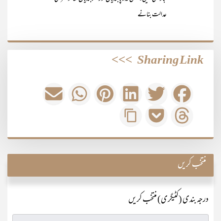
عدالت بنانے
>>>
Sharing Link
منتخب کریں
درجہ بندی (کٹیگری) منتخب کریں