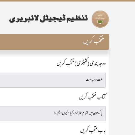
منتخب کریں
درجہ بندی (کٹیگری) منتخب کریں
کتاب منتخب کریں
باب منتخب کریں