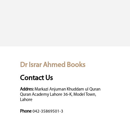
Dr Israr Ahmed Books
Contact Us
Addres:
Markazi Anjuman Khuddam ul Quran
Quran Academy Lahore 36-K, Model Town,
Lahore
Phone
042-35869501-3