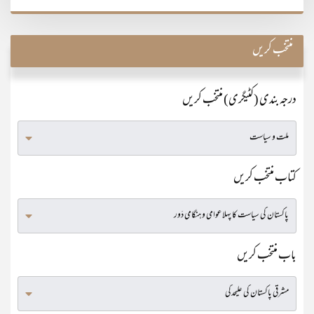
منتخب کریں
درجہ بندی (کٹیگری) منتخب کریں
کتاب منتخب کریں
باب منتخب کریں