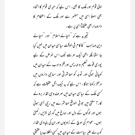
اپنی قوم اور ملک کا بھی۔ اس لیے کہ میری قوم کا اتحاد
بھی اصلاً اسی میں مضمر ہے اور ملک کے استحکام کا
دارومدار بھی حقیقتاً اسی پر ہے۔
نتیجہ یہ ہے کہ ’’احیائے اسلام‘‘ اور ’’احیائے
دین و مذہب‘‘ کا کام فی الوقت سیاسی میدان میں نہیں کیا
جا سکتا بلکہ ابھی ایک عرصے تک اس غرض کے لیے
پوری قوت تعلیم و تدریس اور فکر و ادب کے میدان میں
کھپانی ہوگی اور توجہ کو معاشرتی اور سماجی دائروں میں
مرتکز رکھنا ہوگا۔ اس لیے کہ یہ ایک اٹل حقیقت ہے کہ
کسی ملک کے سیاسی میدان میں صرف وہی اقدار بروئے
کار آ سکتی ہیں جو فی الواقع معاشرے میں رچی بسی ہوئی
ہوں اور لوگوں کے دل اور دماغ میں گہری جڑیں رکھتی
ہوں۔ عوام کی سوچ کے زاویوں اور ان کی بنیادی اقدار
کو بدلے بغیر سیاست کے میدان میں کسی انقلاب یا حقیقی