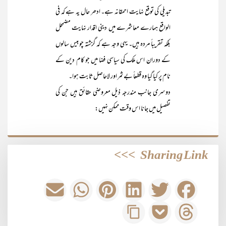
تبدیلی کی توقع نہایت احمقانہ ہے۔ ادھر حال یہ ہے کہ فی
الواقع ہمارے معاشرے میں دینی اقدار نہایت مضمحل
بلکہ تقریباً مردہ ہیں۔ یہی وجہ ہے کہ گزشتہ چوبیس سالوں
کے دوران اس ملک کی سیاسی فضا میں جو کام دین کے
نام پر کیا گیا وہ قطعاً بے ثمر اور لاحاصل ثابت ہوا۔
دوسری جانب مندرجہ ذیل معروضی حقائق ہیں جن کی
تفصیل میں جانا اس وقت ممکن نہیں:
>>>
Sharing Link