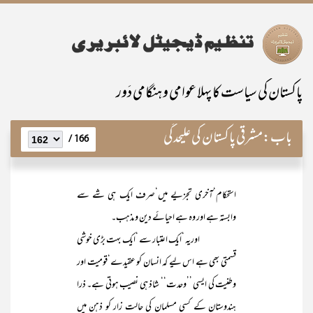
پاکستان کی سیاست کا پہلا عوامی و ہنگامی دَور
باب:
مشرقی پاکستان کی علیحدگی
166 /
استحکام‘آخری تجزیے میں‘صرف ایک ہی شے سے
وابستہ ہے اور وہ ہے احیائے دین و مذہب۔
اوریہ ‘ایک اعتبار سے ‘ایک بہت بڑی خوشی
قسمتی بھی ہے اس لیے کہ انسان کو عقیدے‘قومیت اور
وطنیت کی ایسی ’’وحدت‘‘ شاذ ہی نصیب ہوتی ہے۔ ذرا
ہندوستان کے کسی مسلمان کی حالت زار کو ذہن میں