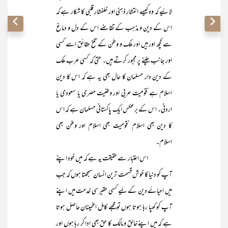
لائیے کہ وہ کیسے انتشارِ ذہنی اور خلفشارِ قلبی کا شکار ہے کہ
اس کے دین و مذہب کے تقاضے اس کے دل و دماغ
سے کچھ اور ہیں اور ملک و وطن کے تلخ حقائق اسے کسی
اور جانب چلنے پر مجبور کرتے ہیں۔ حتیٰ کہ کسی عرب ملک
کے دین دار مسلمان کا حال بھی یہ ہے کہ اس کا دین
اسلام ہے‘قومیت عربی اور وطنیت مصری یا سعودی یا
اردنی۔ اس کے برعکس ایک پاکستانی مسلمان ہے کہ اس
کا دین بھی اسلام ‘قومیت بھی اسلام اور وطن بھی
اسلام۔
اس اعتبار سے حقیقت یہ ہے کہ میں خود اپنے
آپ کو دنیا کا خوش قسمت ترین انسان سمجھتا ہوں کہ جب
میں احیائے دین کے لیے کسی حقیر سی خدمت میں اپنے
آپ کو کھپا رہا ہوتا ہوں تو مجھے کامل اطمینان حاصل ہوتا
ہے کہ میں اپنے خالق و مالک کا حق بھی ادا کر رہا ہوں اور