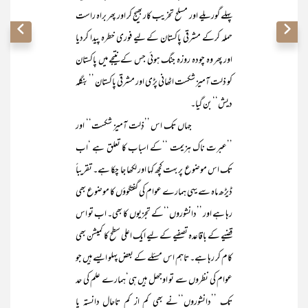
پہلے گوریلے اور مسلح تخریب کار بھیج کر اور پھر براہ راست
حملہ کرکے مشرقی پاکستان کے لیے فوری خطرہ پیدا کردیا
اور پھر وہ چودہ روزہ جنگ ہوئی جس کے نتیجے میں پاکستان
کو ذلت آمیز شکست اٹھانی پڑی اور مشرقی پاکستان ’’بنگلہ
دیش‘‘ بن گیا۔
جہاں تک اس ’’ذِلت آمیز شکست‘‘ اور
’’عبرت ناک ہزیمت ‘‘کے اسباب کا تعلق ہے ‘اب
تک اس موضوع پر بہت کچھ کہا اور لکھا جا چکا ہے۔ تقریباً
ڈیڑھ ماہ سے یہی ہمارے عوام کی گفتگوؤں کا موضوع بھی
رہا ہے اور ’’دانشوروں‘‘کے تجزیوں کا بھی۔ اب تو اس
قضیے کے باقاعدہ تصفیے کے لیے ایک اعلی سطح کا کمیشن بھی
کام کر رہا ہے۔ تاہم اس مسئلے کے بعض پہلو ایسے ہیں جو
عوام کی نظروں سے تو اوجھل ہیں ہی‘ہمارے علم کی حد
تک ’’دانشوروں‘‘نے بھی کم از کم تاحال دانستہ یا