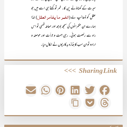
سیرت کے گھناؤنے پن کا۔ خمر تو کہتے ہی اسے ہیں جو
الخمر ما یخامر العقل
عقل کو ڈھانپ لے (
) لہٰذا
ہمارے ان حکمرانوں کی سمجھ بوجھ اور معاملہ فہمی تو اس
راہ سے رخصت ہوئی۔ رہی ہمت و جرأت اور حوصلہ و
ارادہ تو ان سب کا جنازہ بدکاریوں نے نکال دیا۔
>>>
Sharing Link