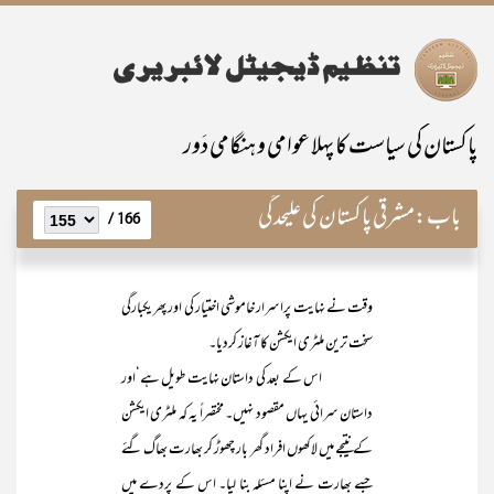
پاکستان کی سیاست کا پہلا عوامی و ہنگامی دَور
باب:
مشرقی پاکستان کی علیحدگی
166 /
وقت نے نہایت پراسرار خاموشی اختیار کی اور پھر یکبارگی
سخت ترین ملٹری ایکشن کا آغاز کردیا۔
اس کے بعد کی داستان نہایت طویل ہے‘اور
داستان سرائی یہاں مقصود نہیں۔ مختصراً یہ کہ ملٹری ایکشن
کے نتیجے میں لاکھوں افراد گھر بار چھوڑ کر بھارت بھاگ گئے
جسے بھارت نے اپنا مسئلہ بنا لیا۔ اس کے پردے میں