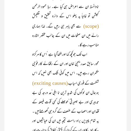
نادانستہ ان سے اعراض ہی کیا ہے۔ رہا حمود الرحمن
کمیشن تو غالباً یہ پہلو اس کے دائرہ تحقیق و تفتیش
سے بھی باہر ہی رہیں گے۔ لہٰذا ہماری
(scope)
رائے میں ان صفحات میں ان کے جانب مختصر اشارہ
مناسب رہے گا۔
اب تک جو کچھ کہا اور لکھا گیا ہے ‘اس کا مرکز و
محور سابق صدر یحییٰ خان اور ان کے رفقائے کار فوجی
حکمران رہے ہیں۔ اس میں کوئی شک بھی نہیں کہ اس
شکست کے فوری اسباب
(exciting causes)
بہرحال ان لوگوں کی شدید ترین نا اہلی‘حد درجہ کی بے
تدبیری اور بے بصیرتی‘حوصلے کی کمی‘قوت فیصلہ کے
فقدان اور اعصاب کے ضعف کے گرد ہی گھومتے ہیں ۔
یہ تمام چیزیں براہ راست نتیجہ ہیں ان کی عیاشیوں اور
بدکاریوں کااور ان کے کردار کی پستی‘اخلاق کی دناء ت اور