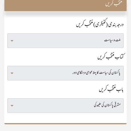
منتخب کریں
درجہ بندی (کٹیگری) منتخب کریں
کتاب منتخب کریں
باب منتخب کریں