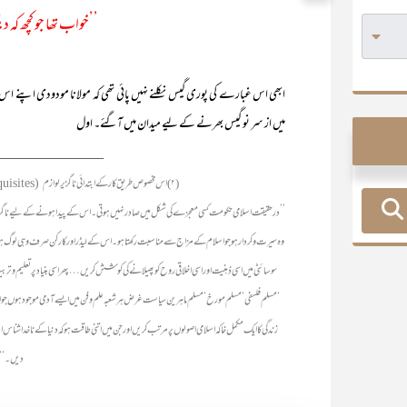
’’خواب تھا جو کچھ کہ دیک
ابھی اس غبارے کی پوری گیس نکلنے نہیں پائی تھی کہ مولانا مودودی اپنے 
میں از سر نو گیس بھرنے کے لیے میدان میں آگئے۔ اول
_______________
(۲) اس مخصوص طریق کار کے ابتدائی ناگزیر لوازم
(pre-requisites)
’’درحقیقت اسلامی حکومت کسی معجزے کی شکل میں صادر نہیں ہوتی۔ اس کے پیدا ہونے کے لیے ناگزیر ہے کہ
وہ سیرت و کردار ہو جو اسلام کے مزاج سے مناسبت رکھتا ہو۔ اس کے لیڈر اور کارکن صرف وہی لوگ 
سوسائٹی میں اسی ذہنیت اور اسی اخلاقی روح کو پھیلانے کی کوشش کریں … پھر اسی بنیاد پر تعلیم 
‘مسلم فلسفی‘ مسلم مورخ‘ مسلم ماہرین سیاست غرض ہر شعبہ علم و فن میں ایسے آدمی موجود ہوں جو اپنی ن
زندگی کا ایک مکمل خاکہ اسلامی اصولوں پر مرتب کریں اور جن میں اتنی طاقت ہو کہ دنیا کے ناخداشناس ائ
دیں۔‘‘ (