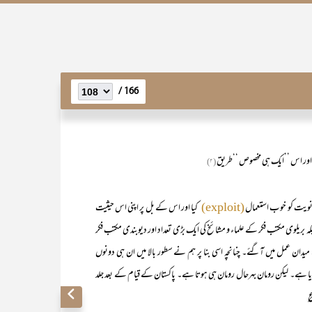
166 /
ی اور اس ’’ایک ہی مخصوص ‘‘طریق
(۲)
کیا اور اس کے بل پر اپنی اس حیثیت
(exploit)
 جبکہ بریلوی مکتب فکر کے علماء و مشائخ کی ایک بڑی تعداد اور دیوبندی مکتب فکر
یدان عمل میں آگئے۔ چنانچہ اسی بنا پر ہم نے سطور بالا میں ان ہی دونوں
دیا ہے۔ لیکن رومان بہرحال رومان ہی ہوتا ہے۔ پاکستان کے قیام کے بعد جلد
؏