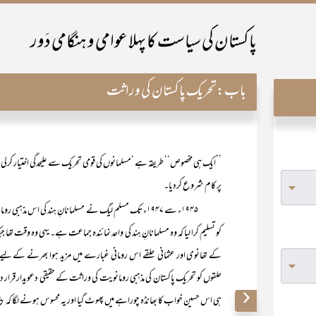
پاکستان کی سیاست کا پہلا عوامی و ہنگامی دَور
باب:
تحریک پاکستان کی وراثت
’’ایک ہی مخصوص‘‘ طریقہ ہے ‘مسلمانوں کی قومی تحریک سے علیحدگی اختیار کرل
پر کام شروع کردیا۔
۱۹۴۵ء سے ۱۹۴۷ء تک مسلم لیگ نے مسلمانانِ ہند کی اس مذہبی رومانویت کو خوب استعمال
کو تسلیم کرا لیا کہ وہ مسلمانانِ ہند کی واحد نمائندہ جماعت ہے۔ یہی وہ وقت تھا
کے تھانوی اور عثمانی حلقے اس رومانی غبارے میں مزید ہوا بھرنے کے لیے م
حلقوں کو تحریک پاکستان کی مذہبی رومانویت کی وراثت کے حقیقی دعویدار قرار 
ہی اس حسین خواب کا بھانڈہ چوراہے میں پھوٹ گیا اور یہ محسوس ہونے لگا کہ 