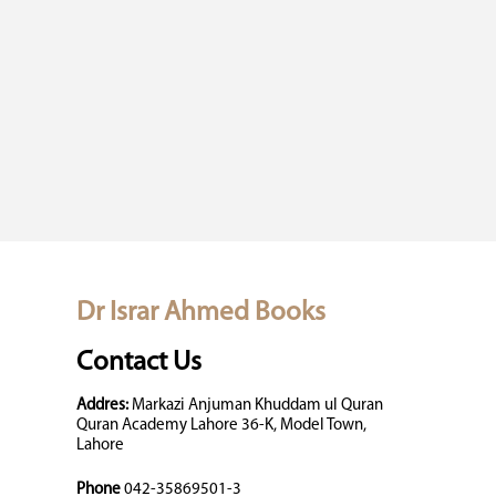
Dr Israr Ahmed Books
Contact Us
Addres:
Markazi Anjuman Khuddam ul Quran
Quran Academy Lahore 36-K, Model Town,
Lahore
Phone
042-35869501-3