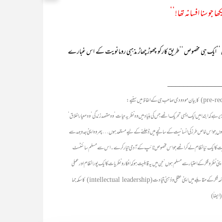
ھا جو سنا افسانہ تھا!‘‘
اس ’’ایک ہی مخصوص ‘‘طریق کارکو چھوڑ چھاڑ مذہبی رومانویت کے اس غبارے
_____________
کا بیان مودودی صاحب ہی کے الفاظ میں سنیے:
 ابتدا میں ایک ایسی تحریک اٹھے جس کی بنیاد میں وہ نظریہ حیات‘ وہ مقصد زندگی‘ وہ معیار اخلاق‘
ہوں جو اس خاص طرز کی انسانیت کے سانچے میں ڈھلنے کے لیے مستعد ہوں… پھر وہ اپنی جدوجہد سے
و تربیت کا ایک نیا نظام لے کر اٹھے جو اس مخصوص ٹائپ کے آدمی تیار کرے۔ اس سے مسلم سائنٹسٹ
ظر و فکر کے اعتبار سے مسلم ہوں‘ جن میں یہ قابلیت ہو کہ افکار و نظریات کا ایک پورا نظام اورعملی
مہ فکر کے مقابلے میں اپنی عقلی و ذہنی قیادت
کاسکہ جما
(intellectual leadership)
ایضاً)