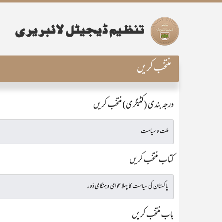
منتخب کریں
درجہ بندی (کٹیگری) منتخب کریں
کتاب منتخب کریں
باب منتخب کریں