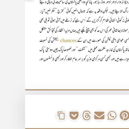
نہ وار ادھر اُدھر دوڑ رہا ہو۔ چنانچہ وہ کبھی پاکستان کی سا لمیت کی دہائی دیتے
ا راگ الاپتے ہیں۔ لیکن واقعہ یہ ہے کہ تاحال انہیں کوئی ’’مخرج‘‘نظر نہیں آیا۔
وئی نہ کوئی انتہائی اقدام کر گزریں گے‘اس لیے کہ نرغے میں آئی ہوئی تو بلی بھی
مولانا بھاشانی عمر کی اس حد کو بھی پہنچ چکے ہیں جہاں مزید انتظار کی گنجائش مشکل
کسی عوامی ایجی ٹیشن کی صورت میں ان کے
الیکشن کی نسبت
chances
ساتھ پاکستان کی خارجہ حکمت عملی میں ’’شفٹ‘‘ اور خصوصاً پاک چین دوستی‘پاک
 رہے ہیں اور کبھی کسی مرکزی وزیر کو برسر عام للکار کر اور کبھی لائسنسوں اور