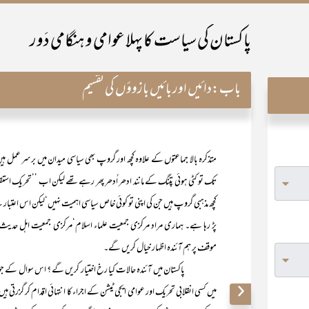
پاکستان کی سیاست کا پہلا عوامی و ہنگامی دَور
باب:
دائیں اور بائیں بازوؤں کی تقسیم
متذکرہ بالا جماعتوں کے علاوہ کچھ اور گروپ بھی سیاسی میدان میں برسر عمل ہی
تک تو کٹی ہوئی پتنگ کے مانند ادھر اُدھر پھر رہے تھے لیکن اب ’’تحریک ا
کچھ مذہبی گروپ ہیں جن کی اپنی تو کوئی خاص سیاسی اہمیت نہیں‘لیکن اس اعتب
پڑ رہا ہے۔ ہماری مراد مرکزی جمعیت علماء اسلام‘مرکزی جمعیت اہل حدی
موقف پر ہم آئندہ اظہار خیال کریں گے۔
پاکستان میں آئندہ حالات کیا رخ اختیار کریں گے ؟ اس سوال کے جواب کا 
میں کسی انقلابی تحریک اور عوامی ایجی ٹیشن کے اجراء کا انتہائی اقدام کر گزرت