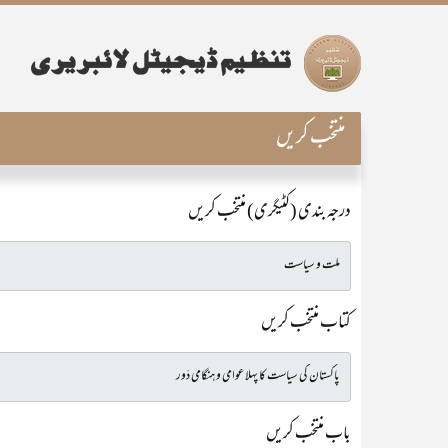
منتخب کریں
درجہ بندی (کٹیگری) منتخب کریں
کتاب منتخب کریں
باب منتخب کریں