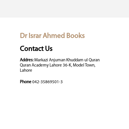
Dr Israr Ahmed Books
Contact Us
Addres:
Markazi Anjuman Khuddam ul Quran
Quran Academy Lahore 36-K, Model Town,
Lahore
Phone
042-35869501-3