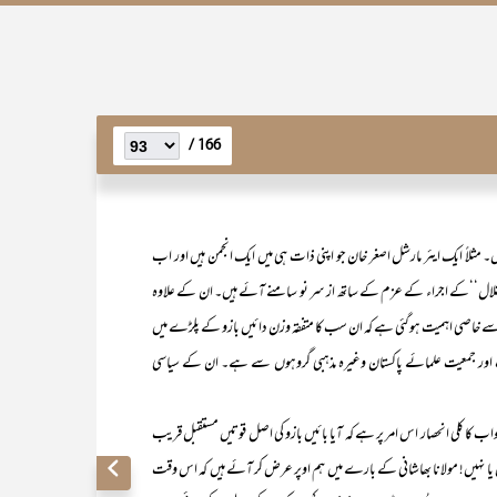
166 /
ں۔ مثلاً ایک ایئر مارشل اصغر خان جو اپنی ذات ہی میں ایک انجمن ہیں اور اب
ستقلال‘‘کے اجراء کے عزم کے ساتھ از سر نو سامنے آئے ہیں۔ ان کے علاوہ
ار سے خاصی اہمیت ہوگئی ہے کہ ان سب کا متفقہ وزن دائیں بازو کے پلڑے میں
ث اور جمعیت علمائے پاکستان وغیرہ مذہبی گروہوں سے ہے۔ ان کے سیاسی
کلی انحصار اس امر پر ہے کہ آیا بائیں بازو کی اصل قوتیں مستقبل قریب
ی ہیں یا نہیں! مولانا بھاشانی کے بارے میں ہم اوپر عرض کر آئے ہیں کہ اس وقت