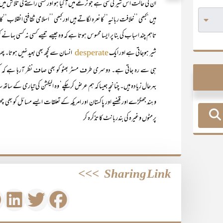
ان کی حالت اس شیر کی سی ہے جو نرغے میں آ گیا ہو اور کسی راستے کی تلاش میں دیوا
ہیں ‘کبھی ’’خلافت ربانیہ‘‘کا نعرہ لگاتے ہیں اور کبھی ’’اسلامی ثقافتی انقلاب‘‘ک
تاہم چند اسباب کی بنا پر ایسا محسوس ہوتا ہے کہ وہ جیسے تیسے کسی نہ کسی بہانے ک
شیر ہوجاتی ہے اور ایک
انسان سے کچھ بھی بعید نہیں ہوتا۔ پھر 
desperate
ہی سے رہ جاتی ہے۔ دوسری طرف مسٹر بھٹو کو بھی صاف نظر آرہا ہے کہ 
بہرحال زیادہ ہیں۔ چنانچہ جیسا کہ ہم عرض کرچکے‘ وہ الیکشن کی تیاری کے ساتھ 
و ہند جھگڑے اور قضیے اور پاکستان اور امریکہ کے تعلقات ایسے مسائل کو بھی چھیڑ
پرمٹوں وغیرہ کی بندربانٹ کا تذکرہ کر
>>>
Sharing Link