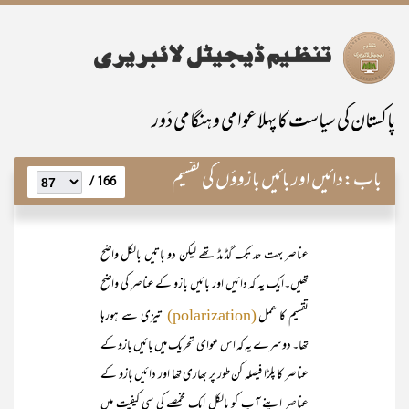
پاکستان کی سیاست کا پہلا عوامی و ہنگامی دَور
باب:
دائیں اور بائیں بازوؤں کی تقسیم
166 /
عناصر بہت حد تک گڈ مڈ تھے لیکن دو باتیں بالکل واضح
تھیں۔ایک یہ کہ دائیں اور بائیں بازو کے عناصر کی واضح
تقسیم کا عمل
تیزی سے ہورہا
(polarization)
تھا۔ دوسرے یہ کہ اس عوامی تحریک میں بائیں بازو کے
عناصر کا پلڑا فیصلہ کن طور پر بھاری تھا اور دائیں بازو کے
عناصر اپنے آپ کو بالکل ایک مخمصے کی سی کیفیت میں