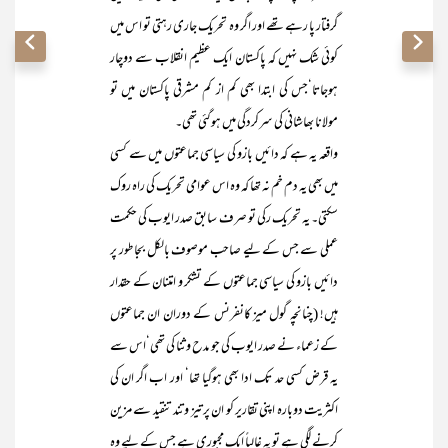
گرفتار پا رہے تھے اور اگر وہ تحریک جاری رہتی تو اس میں
کوئی شک نہیں کہ پاکستان ایک عظیم انقلاب سے دوچار
ہوجاتا‘جس کی ابتدا بھی کم از کم مشرقی پاکستان میں تو
مولانا بھاشانی کی سرکردگی میں ہوگئی تھی۔
واقعہ یہ ہے کہ دائیں بازو کی سیاسی جماعتوں میں سے کسی
میں بھی یہ دم خم نہ تھا کہ وہ اس عوامی تحریک کی راہ روک
سکتی۔ یہ تحریک رکی تو صرف سابق صدر ایوب کی حکمت
عملی سے جس کے لیے صاحب موصوف بالکل بجا طور پر
دائیں بازو کی سیاسی جماعتوں کے تشکر و امتنان کے حقدار
ہیں! (چنانچہ گول میز کانفرنس کے دوران ان جماعتوں
کے زعماء نے صدر ایوب کی جو مدح و ثنا کی تھی‘اس سے
یہ قرض کسی حد تک ادا بھی ہوگیا تھا‘ اور اب اگر ان کی
اکثریت دوبارہ اپنی تقاریر کو ان پر تیز و تند تنقید سے مزین
کرنے لگی ہے تو یہ غالباً ایک مجبوری ہے جس کے لیے وہ