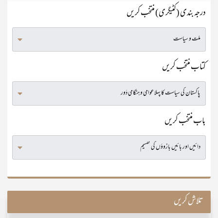
درجہ بندی (کٹیگری) منتخب کریں
کتاب منتخب کریں
باب منتخب کریں
تلاش کریں