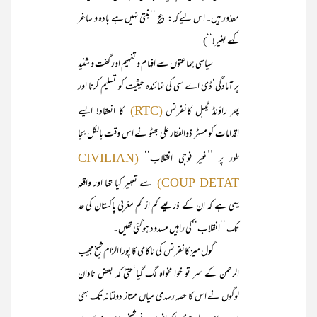
معذور ہیں۔ اس لیے کہ: ؏ ’’بنتی نہیں ہے بادہ و ساغر
کہے بغیر!‘‘)
سیاسی جماعتوں سے افہام و تفہیم اور گفت و شنید
پر آمادگی‘ڈی اے سی کی نمائندہ حیثیت کو تسلیم کرنا اور
پھر راؤنڈ ٹیبل کانفرنس
کا انعقاد! ایسے
(RTC)
اقدامات کو مسٹر ذوالفقار علی بھٹو نے اس وقت بالکل بجا
طور پر ’’غیر فوجی انقلاب‘‘
(CIVILIAN
سے تعبیر کیا تھا اور واقعہ
COUP DETAT)
یہی ہے کہ ان کے ذریعے کم از کم مغربی پاکستان کی حد
تک ’’انقلاب‘‘کی راہیں مسدود ہوگئی تھیں۔
گول میز کانفرنس کی ناکامی کا پورا الزام شیخ مجیب
الرحمن کے سر تو خوا مخواہ لگ گیا‘حتیٰ کہ بعض نادان
لوگوں نے اس کا حصہ رسدی میاں ممتاز دولتانہ تک بھی