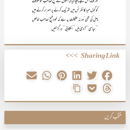
صرف اس لیے پہنچا دیا کہ انہوں نے شیخ صاحب موصوف
کو گول میز کانفرنس میں شریک کرنے پر اصرار کرنے میں
پہل کی تھی ‘ورنہ حقیقت یہ ہے کہ خود شیخ صاحب خالص
’’سیاسی‘‘ آدمی ہیں ’’انقلابی‘‘ ہرگز نہیں
>>>
Sharing Link
منتخب کریں