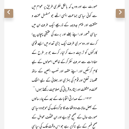
صورت ہے اور وہ یہ کہ بالکل فطری طریق پر عوام میں
سے کوئی سیاسی جماعت ایسی اٹھے جو مسلسل محنت و
مشقت اور پیہم جدوجہد کے ذریعے ایک طرف ان میں
سیاسی شعور اور اپنے بھلے اور برے کی حقیقی پہچان پیدا
کرے اور دوسری طرف ایک بڑی تعداد میں ایسے قومی
کارکنوں کو تربیت دے کر تیار کرے جو ہر طرح کے
مفادات سے صرف نظر کرکے خالص اصولوں کے لیے
کام کرسکیں اور اپنے مقصد اور نصب العین کے ساتھ
مخلصانہ تعلق اور قوم کی بہتری اور بھلائی کے لیے انتھک
محنت و مشقت اور ایثار و قربانی کی صلاحیت رکھتے ہوں!‘‘
۱۹۶۴ء کے صدارتی انتخابات کے بعد کے چار سالوں
کے بعض حالات و واقعات کا تذکرہ ملک کی موجودہ سیاسی
صورت حال کے صحیح تجزیے اور ان مختلف عوامل کے
صحیح فہم کے لیے ناگزیر ہے جو اس وقت ملک کی سیاسی