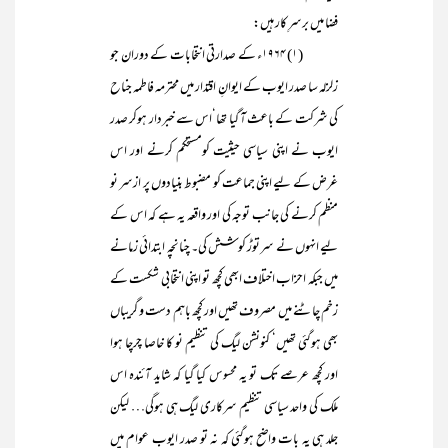
فضا میں برسرِ کار ہیں:
(۱) ۱۹۶۴ء کے صدارتی انتخابات کے دوران جو
زلزلہ سا صدر ایوب کے ایوانِ اقتدار میں محترمہ فاطمہ جناح
کی شرکت کے باعث آ گیا تھا‘اس سے خبردار ہوکر صدر
ایوب نے اپنی سیاسی حیثیت کومستحکم کرنے اور اس
غرض کے لیے اپنی جماعت کو مضبوط بنیادوں پر ازسر نو
منظم کرنے کی جانب توجہ کی اور واقعہ یہ ہے کہ اس کے
لیے انہوں نے سرتوڑ کوشش کی۔ چنانچہ ابتدائی زمانے
میں جبکہ احزاب اختلاف ابھی کچھ تو اپنی انتخابی شکست کے
زخم چاٹنے میں مصروف تھیں اور کچھ باہم دست و گریباں
بھی ہوگئی تھیں‘ کنونشن لیگ کی تنظیم نو کا خاصا چرچا ہوا
اور کچھ عرصے تک تو یہ محسوس کیا گیا کہ شاید آئندہ اس
ملک کی واحد سیاسی تنظیم سرکاری لیگ ہی ہوگی… لیکن
جلد ہی یہ بات واضح ہوگئی کہ نہ تو صدر ایوب عوام میں