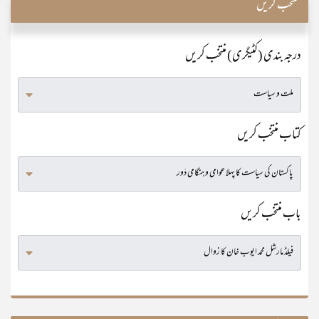
منتخب کریں
درجہ بندی (کٹیگری) منتخب کریں
کتاب منتخب کریں
باب منتخب کریں