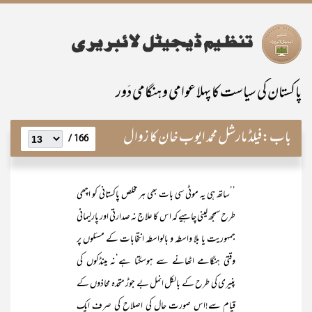
پاکستان کی سیاست کا پہلا عوامی و ہنگامی دَور
باب:
فیلڈ مارشل محمد ایوب خان کا زوال
166 /
’’ساتھ ہی یہ موٹی سی بات بھی ہر مخلص پاکستانی کو اچھی
طرح سمجھ لینی چاہیے کہ اس کا علاج نہ صدارتی اور پارلیمانی
جمہوریت یا بلا واسطہ و بالواسطہ انتخابات کے مسئلوں پر
وقتی ہنگامے اٹھانے سے ہوسکتا ہے‘نہ مینڈکوں کی
پنیری کی طرح کے بالکل انمل بے جوڑ متحدہ محاذوں کے
قیام سے!اس صورت حال کی اصلاح کی صرف ایک