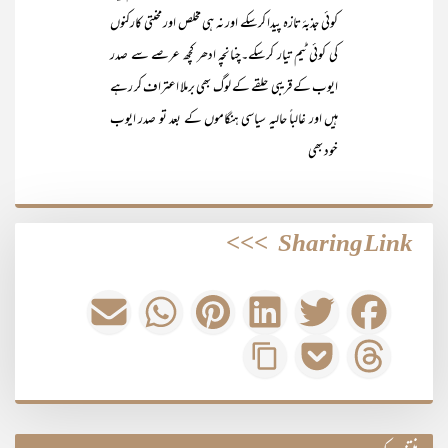
کوئی جذبۂ تازہ پیدا کرسکے اور نہ ہی مخلص اور محنتی کارکنوں
کی کوئی ٹیم تیار کرسکے۔چنانچہ ادھر کچھ عرصے سے صدر
ایوب کے قریبی حلقے کے لوگ بھی برملا اعتراف کر رہے
ہیں اور غالباً حالیہ سیاسی ہنگاموں کے بعد تو صدر ایوب
خود بھی
>>>
Sharing Link