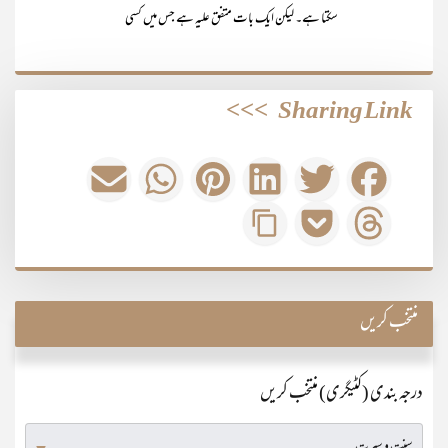
سکتا ہے۔ لیکن ایک بات متفق علیہ ہے جس میں کسی
>>>
Sharing Link
منتخب کریں
درجہ بندی (کٹیگری) منتخب کریں