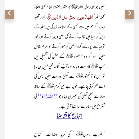
نہیں جو محمدٌ رسول اللہﷺ کا مقصدِ بعثت تھا؟ یعنی اعلاءِ
اظہارُ دینِ الحقِّ علی الدّین کُلِّہ
کلمۃ اللہ‘
اور تکبیر
ربّ!اگر ہم میں سے کسی کے مقاصدِ زندگی میں اللہ کے
دین کو دنیا میں غالب کرنے کی سعی و جہد کرنے اور نورِ
توحید سے پورے کرۂ ارضی کو منور کرنے کا عزم شامل
نہیں‘ اور اگر وہ آنحضورﷺ کے مشن کی تکمیل میں
آپﷺ کا دست و بازو اور آپؐ ‘کا ساتھی نہیں بن رہا
تو اس کا آنحضورﷺ سے تعلق درست نہیں‘ جس کی
اسے فکر کرنی چاہیے۔ تو یہ ہے نبی اکرمﷺ کے ساتھ
’’وَنَصَرُوْہُ‘‘
ہمارے صحیح تعلق کی تیسری بنیاد جو
کی
تشریح میں ہمارے سامنے آتی ہے۔
اتباع کا تقاضا
’’نصرتِ رسولﷺ‘‘ کی مزید وضاحت ’’اتباعِ