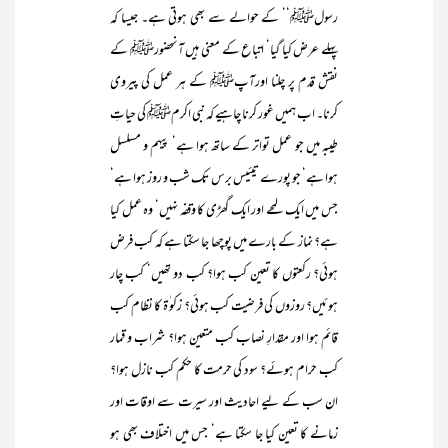
رسولﷺ‘‘ کے حوالے سے بھی ہوتی ہے۔ جیسا کہ
پہلے عرض کیا گیا‘ اتباع کے معنی ہیں آنحضورﷺ کے
نقش قدم پر چلنا اورآپﷺ کے ہر عمل کی پیروی
کرنا۔ اب ہمیں غور کرنا چاہیے کہ نبی اکرمﷺ کی حیاتِ
طیبہ میں جو عمل تواتر کے ساتھ ہوا ہے‘ پیہم و مسلسل
ہوا ہے‘ جو پورے تیئیس برس تک شب و روز ہوا ہے‘
جس میں ایک لمحے اور ایک گھڑی کا وقفہ نہیں‘ وہ عمل کیا
ہے؟ نماز کے بارے میں پوچھا جا سکتا ہے کہ کب فرض
ہوئی؟ رکعتوں کا تعین کب ہوا؟ کب دو تھیں‘ کب چار
ہوئیں؟ روزوں کی فرضیت کب ہوئی؟ زکو ٰۃ کا نظام کب
قائم ہوا اور مقدارِ نصاب کب متعین ہوا؟ شراب و قمار
کب حرام ہوئے؟ سود کی حرمت کا حکم کب نازل ہوا؟
ان سب کے لیے احادیث اور سیرت سے اوقات اور
زمانے کا تعین کیا جا سکتا ہے‘ جس میں اختلاف بھی ہو