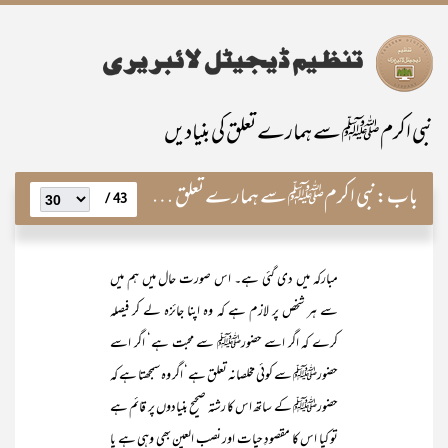
نبی اکرمﷺ سے ہمارے تعلق کی بنیادیں
باب:
نبی اکرمﷺ سے ہمارے تعلق کی بنیادیں
43 /
مبارکہ میں دی گئی ہے۔ اس صورت حال میں ہم میں
سے ہر شخص پر لازم ہے کہ وہ اپنا جائزہ لے کر فیصلہ
کرے کہ اگر اسے حضورﷺ سے محبت ہے‘ اگر اسے
حضورﷺ سے کوئی مخلصانہ تعلق ہے‘ اگر وہ سمجھتا ہے کہ
حضورﷺ کے ساتھ اس کا رشتہ صحیح بنیادوں پر قائم ہے
تو کیا اس کا مقصودِ حیات اور نصب العین بھی وہی ہے یا