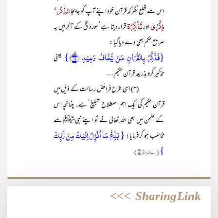
الذّکر‘
اس سے قطع نظر کہ قرآن خود اپنے آپ کو جابجا
ذِکْرٰی
تَذْکِرَۃ
اور
قرار دیتا ہے‘ سورۂ قٓ کے آخر میں یہ
صریح حکم بھی دے دیا گیا :
{فَذَکِّرۡ بِالۡقُرۡاٰنِ مَنۡ یَّخَافُ وَعِیۡدِ ﴿٪۴۵﴾}
یعنی
تذکیر کرو بذریعہ قرآن حکیم…
(۳) اسی طرح فرائض رسالت کے ذیل میں
قرآن حکیم کی ایک اہم اصطلاح ’تبلیغ‘ ہے۔ چنانچہ اس
کے ضمن میں بھی اللہ تعالیٰ نے تو اپنے نبیﷺ سے
{ بَلِّغۡ مَاۤ اُنۡزِلَ اِلَیۡکَ مِنۡ رَّبِّکَ
مخاطب ہو کر فرمایا:
}
(المائدۃ:۶۷)
>>>
Sharing Link