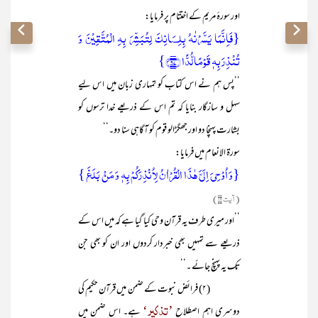
اور سورۂ مریم کے اختتام پر فرمایا:
{فَاِنَّمَا یَسَّرۡنٰہُ بِلِسَانِکَ لِتُبَشِّرَ بِہِ الۡمُتَّقِیۡنَ وَ
تُنۡذِرَ بِہٖ قَوۡمًا لُّدًّا ﴿۹۷﴾}
’’پس ہم نے اس کتاب کو تمہاری زبان میں اس لیے
سہل و سازگار بنایا کہ تم اس کے ذریعے خدا ترسوں کو
بشارت پہنچا دو اور جھگڑالو قوم کو آگاہی سنا دو۔‘‘
سورۃ الانعام میں فرمایا:
{وَ اُوۡحِیَ اِلَیَّ ہٰذَا الۡقُرۡاٰنُ لِاُنۡذِرَکُمۡ بِہٖ وَ مَنۡۢ بَلَغَ }
(آیت ۱۹)
’’اور میری طرف یہ قرآن وحی کیا گیا ہے کہ میں اس کے
ذریعے سے تمہیں بھی خبردار کردوں اور ان کو بھی جن
تک یہ پہنچ جائے ۔‘‘
(۲) فرائض نبوت کے ضمن میں قرآن حکیم کی
’تذکیر‘
دوسری اہم اصطلاح
ہے۔ اس ضمن میں