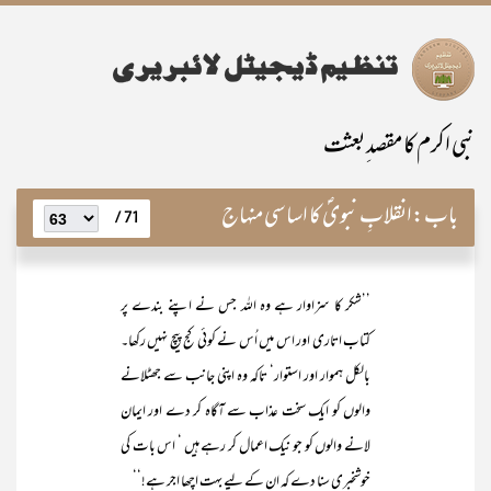
نبی اکرم کا مقصد ِبعثت
باب:
انقلابِ نبویؐ کا اساسی منہاج
71 /
’’شکر کا سزاوار ہے وہ اللہ جس نے اپنے بندے پر
کتاب اتاری اور اس میں اُس نے کوئی کج پیچ نہیں رکھا۔
بالکل ہموار اور استوار‘ تاکہ وہ اپنی جانب سے جھٹلانے
والوں کو ایک سخت عذاب سے آگاہ کر دے اور ایمان
لانے والوں کو جو نیک اعمال کر رہے ہیں ‘ اس بات کی
خوشخبری سنا دے کہ ان کے لیے بہت اچھا اجر ہے!‘‘