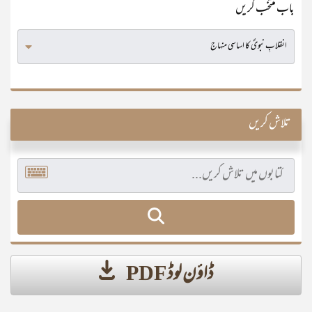
باب منتخب کریں
تلاش کریں
ڈاؤن لوڈ PDF