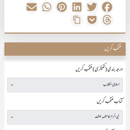
منتخب کریں
درجہ بندی (کٹیگری) منتخب کریں
کتاب منتخب کریں