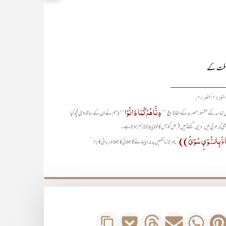
اضافت کے
_____________
دِنَّاھُمْ کَمَا دَانُوْا
‘‘
’’
انِ حماسہ کے مشہور مصرعہ کے الفاظ؏
(ہم نے ان کے ساتھ وہی کچھ کیا
 کہ عربی میں ’دَین‘ کہتے ہیں قرض کو جس کا لوٹایا جانا لازم ہوتا ہے۔
ا وَّبِالسُّوْئِ سُوْئً))
’’پھر لازماً تمہیں بدلہ دیا جائے گا بھلائی کا بھلا اور برائی کا برا!‘‘