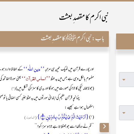
نبی اکرم کا مقصد ِبعثت
باب:
نبی اکرمﷺ کا مقصد ِبعثت
’’دین اللّٰہ‘‘
اور پورے قرآن میں ٹھیک تین ہی مرتبہ
کے الفاظ وارد ہوئ
’’اساس القرآن‘‘
مفہوم بالکل وہی ہے جس میں یہ لفظ
یعنی سورۃ الفاتحہ
(جو لامحالہ نیکی کا جزا کی صورت میں ہو گا اور بدی کا سزا کی شکل میں)
(۳)
چنانچہ قرآن حکیم کی ابتدائی سورتوں میں یہ لفظ بغیر کسی اضافی یا توصیف
استعمال ہوا ہے ‘جیسے :
{اَرَءَیۡتَ الَّذِیۡ یُکَذِّبُ بِالدِّیۡنِ ؕ﴿۱﴾}
(۱)
(الماعون)
’’تم نے دیکھا اسے جو جھٹلاتا ہے جزا و سزا کو؟‘‘