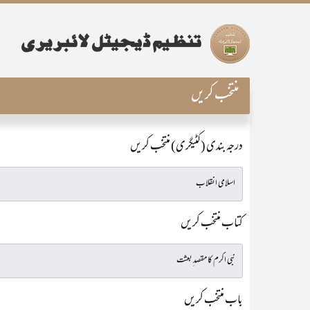
منتخب کریں
درجہ بندی (کٹیگری) منتخب کریں
کتاب منتخب کریں
باب منتخب کریں