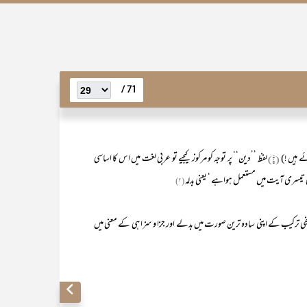
71 /
ے ہیں !)
(۱)
لفظ ’’دین‘‘ پر توجہ کو مرکوز کیجیے تو عربی لغت میں اس کا اساسی
 کی تیسری آیت میں مستعمل ہواہے ‘ یعنی بدلہ
(۲)
ی ترکیب کے اپنی سادہ ترین صورت میں بدلے اور جزا و سزا ہی کے معنی میں