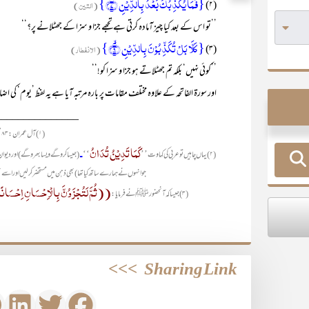
{فَمَا یُکَذِّبُکَ بَعۡدُ بِالدِّیۡنِ ؕ﴿۷﴾}
(۲)
(التین)
’’تو اس کے بعد کیا چیز آمادہ کرتی ہے تجھے جزا و سزا کے جھٹلانے پر؟‘‘
{کَلَّا بَلۡ تُکَذِّبُوۡنَ بِالدِّیۡنِ ۙ﴿۹﴾}
(۳)
(الانفطار)
’’کوئی نہیں‘ بلکہ تم جھٹلاتے ہو جزا و سزا کو!‘‘
اور سورۃ الفاتحہ کے علاوہ مختلف مقامات پر بارہ مرتبہ آیا ہے یہ لفظ ’یوم‘ کی 
_______________
(۱) آل عمران:۸۳‘ النور: ۲‘ النصر: ۲۔
کَمَا تَدِیْنُ تُدَانُ
ـ
‘‘
’’
(۲) یہاں چاہیں تو عربی کی کہاوت
(جیسا کرو گے ویسا بھرو گے) اور دیو
جو انہوں نے ہمارے ساتھ کیا تھا) بھی ذہن میں مستحضر کر لیں اور اسے بھی
((ثُمَّ لَتُجْزَوُنَّ بِالْاِحْسَانِ اِحْسَانً
(۳) جیسا کہ آنحضورﷺ نے فرمایا:
>>>
Sharing Link