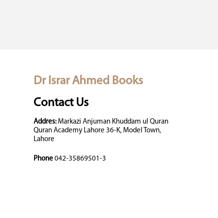
Dr Israr Ahmed Books
Contact Us
Addres:
Markazi Anjuman Khuddam ul Quran
Quran Academy Lahore 36-K, Model Town,
Lahore
Phone
042-35869501-3