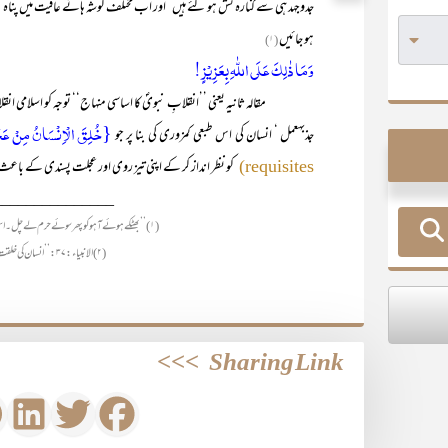
جدوجہد ہی سے کنارہ کش ہو گئے ہیں‘ اور اب مختلف گوشہ ہائے عافیت میں پناہ 
ہو جائیں
(۱)
وَمَا ذٰلِکَ عَلَی اللّٰہِ بِعَزِیْزٍ!
مقالہ ثانیہ یعنی ’’انقلابِ نبویؐ کا اساسی منہاج‘‘ توجہ کو اسلامی انقلاب ک
{خُلِقَ الۡاِنۡسَانُ مِنۡ عَ
جذبہعمل ‘ انسان کی اس طبعی کمزوری کی بنا پر جو
کو نظر انداز کر کے اپنی تیز روی اور عجلت پسندی کے باعث
requisites)
_______________
(۱) ’’بھٹکے ہوئے آہو کو پھر سوئے حرم لے چل ۔ اس شہر کے خوگر کو پھر وسعت ِصحرا دے!‘‘ (اقبال)
(۲) الانبیاء:۳۷ :’’انسان کی خلقت میں عجلت پسندی شامل ہے۔‘‘
>>>
Sharing Link