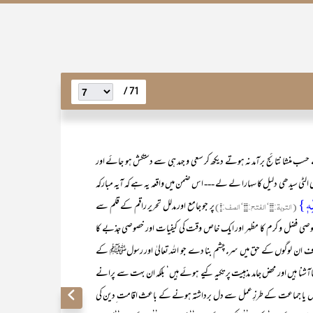
71 /
ب منشا نتائج برآمد نہ ہوتے دیکھ کر سعی و جہد ہی سے دستکش ہو جائے اور
الٹی سیدھی دلیل کا سہارا لے لے --- اس ضمن میں واقعہ یہ ہے کہ آیہ مبارکہ
ِّہٖ }
(التوبۃ:۳۳‘الفتح:۲۸‘الصف:۹)
پر جو جامع اور مدلل تحریر راقم کے قلم سے
صوصی فضل و کرم کا مظہر اور ایک خاص وقت کی کیفیات اور خصوصی جذبے کا
نہ صرف ان لوگوں کے حق میں سرمۂچشم بنا دے جو اللہ تعالیٰ اور رسولﷺ کے
شنا ہیں اور محض جامد مذہبیت پر تکیہ کیے ہوئے ہیں‘ بلکہ ان بہت سے پرانے
 کسی شخص یا جماعت کے طرزِ عمل سے دل برداشتہ ہونے کے باعث اقامت ِدین کی