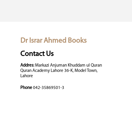
Dr Israr Ahmed Books
Contact Us
Addres:
Markazi Anjuman Khuddam ul Quran
Quran Academy Lahore 36-K, Model Town,
Lahore
Phone
042-35869501-3