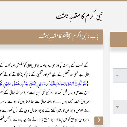
نبی اکرم کا مقصد ِبعثت
باب:
نبی اکرمﷺ کا مقصد ِبعثت
کے ضعف کے باعث‘یا ذرا سی بددلی اور مایوسی یا اپنی کوشش اور محنت کے حس
اپنی بے عملی اور تعطل کے لیے علم اور تحقیق کے نام کو بٹہ ّلگاتے ہوئے کسی 
{ہُوَ الَّذِیۡۤ اَرۡسَلَ رَسُوۡلَہٗ بِالۡہُدٰی وَ دِیۡنِ الۡحَقِّ لِیُظۡہِرَہٗ عَلَی الدِّیۡنِ کُل
آج سے تیرہ سال قبل ’صادر‘ ہو گئی تھی‘ میں اسے سراسر اللہ تعالیٰ کے خ
مرہونِ ّمنت سمجھتا ہوں ---- اور اللہ تعالیٰ سے دعا کرتا ہوں کہ وہ اسے 
ساتھ خلوص و اخلاص کا رشتہ رکھنے کے باوجود تاحال دین کے حرکی تصور سے ناآ
راہروانِ راہِ حق کو بھی اپنا بھولا ہوا سبق یاد دلانے کا ذریعہ بنا دے جو