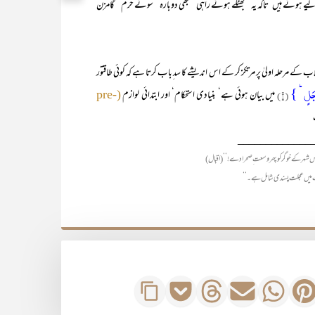
لیے ہوئے ہیں‘ تاکہ یہ ’’بھٹکے ہوئے راہی‘‘ بھی دوبارہ ’’سوئے حرم‘‘ گامزن
ے مرحلہ اولیٰ پر مرتکز کر کے اس اندیشے کا سد ِباب کرتا ہے کہ کوئی طاقتور
جَلٍ ؕ }
(۲)
میں بیان ہوئی ہے‘ بنیادی استحکام‘ اور ابتدائی لوازم
(pre-
_____________