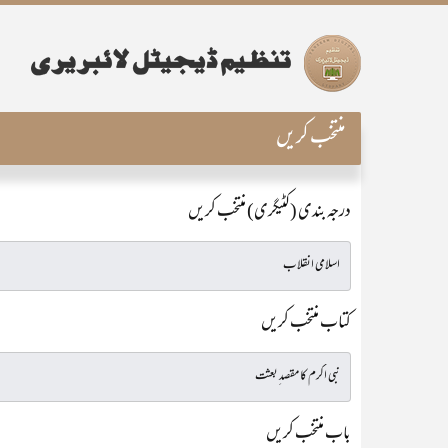
منتخب کریں
درجہ بندی (کٹیگری) منتخب کریں
کتاب منتخب کریں
باب منتخب کریں