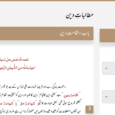
مطالباتِ دین
باب:
اقامتِ دین
نحمدہٗ ونصلی علٰی رَسولہ
اعوذ باللّٰہ من الشَّیطٰن الرَّجیم ۔ ب
دعوتِ بندگی ٔ ربّ اور فریضہ ٔ شہادت علی الناس کے بعد جو تیسری ب
اقامت ِدین
’’
‘‘ ہے‘ یعنی دین کا قیام‘ دین کا غلبہ اور دین کو بحیثیت ِ نظامِ زند
شہادتِ حق
شہادت عل
گفتگو شروع ہوئی تھی‘ یعنی عبادت کا نتیجہ ’’
‘‘ یا ’’
ان تینوں اصطلاحات کو علیحدہ علیحدہ ذہنوں میں محفوظ کرنا اس لیے ضروری ہو گیا ہے