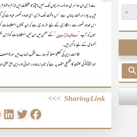
سے ذہن ان دوسری دو ذمہ داریوں تک نہیں پہنچتاجو حقیقت میں لازم و ملزوم 
میں یہ پورا درخت پنہاں ہے‘ اس وقت تک ذہن اسی محدود تصورِ عبادت کی گرف
اس محدود تصور سے رستگاری کے لیے ضروری ہے کہ ان تینوں اصطلاحات کو ملحوظ 
مطالباتِ دین
ہوں کہ آپ ’’
‘‘ کے ضمن میں ان تین اصطلاحات کو ذہن نشین کر
اُخروی کے لیے ناگزیر ہیں۔
اقامت ِ دین کی گفتگو اصلاً تو ہمارے منتخب نصاب میں سورۃ الصف کے
اللہﷺ کی بعثت کا تکمیلی مقصد یہ ہے کہ جو ہدایت و رہنمائی اور دین حق یع
>>>
Sharing Link