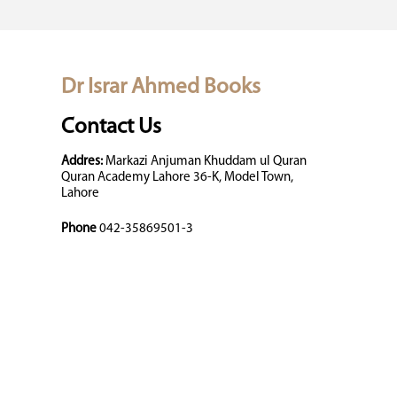
Dr Israr Ahmed Books
Contact Us
Addres:
Markazi Anjuman Khuddam ul Quran
Quran Academy Lahore 36-K, Model Town,
Lahore
Phone
042-35869501-3