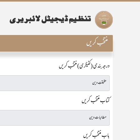
منتخب کریں
درجہ بندی (کٹیگری) منتخب کریں
کتاب منتخب کریں
باب منتخب کریں