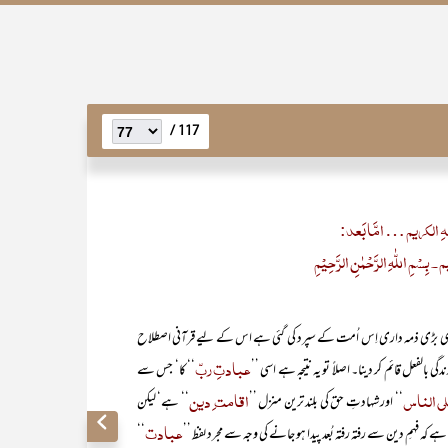
117 /
ِ الکریم … امَّا بَعد:
ِسْمِ اللّٰہِ الرَّحْمٰنِ الرَّحِیْمِ
ڑی ذمہ داری اِس اُمت کے سپرد کی گئی ہے اس کے لیے قرآنی اصطلاح
عبادتِ ربّ
گی بالفعل قائم کر دینا۔ اصلاً تو یہ نتیجہ ہے اسی ’’
‘‘ کا‘ جس سے
ی الناس
اقامت ِ دین
‘‘ اور شہادتِ حق کی بلند ترین منزل ’’
‘‘ ہے‘ لیکن
عبادت
 کہ فہمِ دین سے رفتہ رفتہ بُعد پیدا ہو جانے کی وجہ سے مجرد لفظ ’’
‘‘