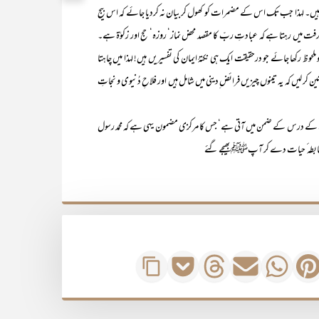
ہیں۔ لہذا جب تک اس کے مضمرات کو کھول کر بیان نہ کردیا جائے کہ اس بیج
ت میں رہتا ہے کہ عبادتِ ربّ کا مقصد محض نماز‘ روزہ‘ حج اور زکوٰۃ ہے۔
رکھا جائے جو درحقیقت ایک ہی نکتۂ ایمان کی تفسیریں ہیں! لہذا میں چاہتا
 لیں کہ یہ تینوں چیزیں فرائض ِدینی میں شامل ہیں اور فلاحِ دُنیوی و نجاتِ
 درس کے ضمن میں آتی ہے‘ جس کا مرکزی مضمون یہی ہے کہ محمد رسول
نی ضابطہ ٔ حیات دے کر آپﷺ بھیجے گئے