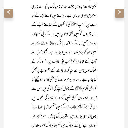
کبھی حالت ِسجدہ میں پشت اور شانہ مبارک پر نجاست بھری
اوجھڑی لادی جا رہی ہے۔ راستے میں کانٹے بچھائے جا
رہے ہیں‘ آپﷺ کی آنکھوں کے سامنے آپؐ کے
جاں نثاروں کو کہیں تپتی دھوپ میں مُنہ کے بل گھسیٹا جا
رہا ہے‘ کہیں ان کے سینوں پر آگ دہکائی جا رہی ہے اور
کہیں ان کو برچھیوں سے چھیدا جا رہا ہے۔ کبھی آپؐ اور
آپؐ کے خاندان کو شعب ِابی طالب میں محصور کر کے
بھوک اور پیاس سے تڑپا کر مار ڈالنے کے منصوبے پر عمل
کیا جا رہا ہے ۔اور پھر یومِ طائف کی سختی کا اندازہ کیجیے کہ
خود نبی اکرم ﷺ کے بقول آپؐ کی زندگی میں اس سے
زیادہ سخت دن کوئی نہیں گزرا۔ طائف کی گلیوں میں
اوباش لڑکے پیچھے لگا دیے گئے ہیں‘ تمسخر اڑایا جا رہا ہے‘
پھبتیاں کسی جا رہی ہیں‘ پتھروں کی بارش سے جسمِ اطہر
لہولہان ہے‘ پائے مبارک میں نعلین مبارک اس مقدس