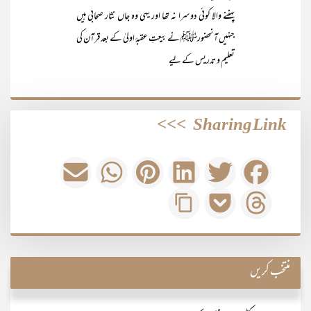
پہننے والا کوئی دوسرا نہ تھا اور یہی وہ جاں نثار صحابی ہیں
جنہیں آنحضورﷺ نے بیعتِ عقبۂ اولیٰ کے بعد قرآن کی
تعلیم و تدریس کے لیے
>>>
Sharing Link
منتخب کریں