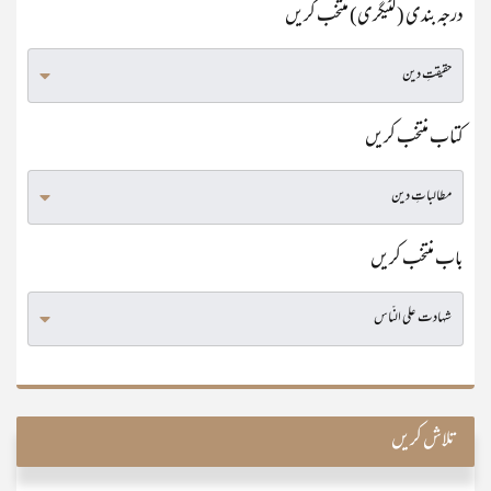
درجہ بندی (کٹیگری) منتخب کریں
کتاب منتخب کریں
باب منتخب کریں
تلاش کریں