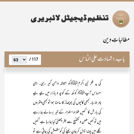
مطالباتِ دین
باب:
شہادت علی النّاس
117 /
کی یہ فکر نبی اکرمﷺکو ہمیشہ دامن گیر رہی۔ یہی
احساس آپﷺ کو مکہ کے کوچہ و بازار میں لیے لیے
پھرتا رہا۔ کبھی گالیوں کی بوچھاڑ کا سامنا ہوا تو کبھی پتھروں
کی بارش کا‘ کہیں طنز و استہزاء کے تیر برسائے جا رہے
ہیں تو کہیں طعن و تشنیع سے جگر چھلنی کیا جا رہا ہے‘ کہیں
گلے میں پھندا ڈال کر جان لینے کی کوشش کی جاتی ہے تو