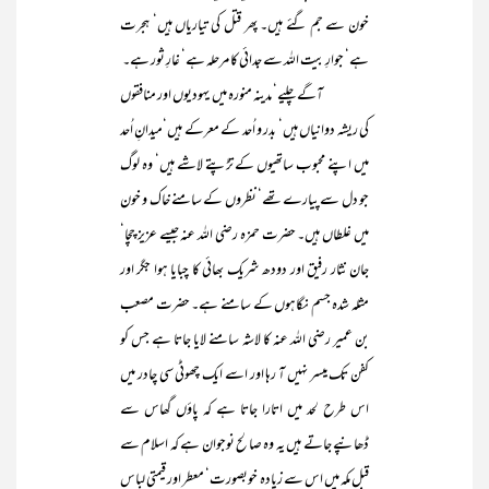
خون سے جم گئے ہیں۔ پھر قتل کی تیاریاں ہیں‘ ہجرت
ہے‘ جوارِ بیت اللہ سے جدائی کا مرحلہ ہے‘ غارِ ثور ہے۔
آگے چلیے‘ مدینہ منورہ میں یہودیوں اور منافقوں
کی ریشہ دوانیاں ہیں‘ بدر و اُحد کے معرکے ہیں‘میدانِ اُحد
میں اپنے محبوب ساتھیوں کے تڑپتے لاشے ہیں‘ وہ لوگ
جو دل سے پیارے تھے‘ نظروں کے سامنے خاک و خون
میں غلطاں ہیں۔ حضرت حمزہ رضی اللہ عنہ جیسے عزیز چچا‘
جان نثار رفیق اور دودھ شریک بھائی کا چبایا ہوا جگر اور
مثلہ شدہ جسم نگاہوں کے سامنے ہے۔ حضرت مصعب
بن عمیر رضی اللہ عنہ کا لاشہ سامنے لایا جاتا ہے جس کو
کفن تک میسر نہیں آ رہا اور اسے ایک چھوٹی سی چادر میں
اس طرح لحد میں اتارا جاتا ہے کہ پاؤں گھاس سے
ڈھانپے جاتے ہیں یہ وہ صالح نوجوان ہے کہ اسلام سے
قبل مکہ میں اس سے زیادہ خوبصورت‘ معطر اور قیمتی لباس