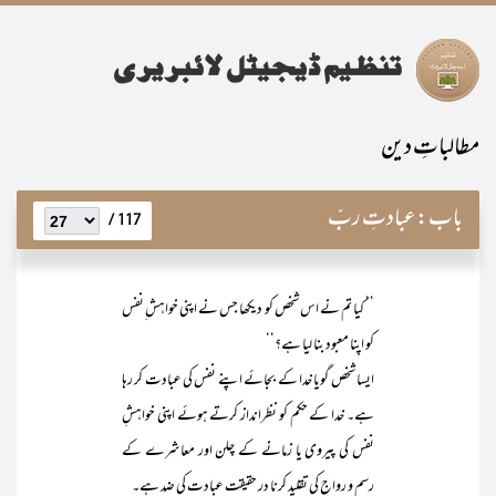
مطالباتِ دین
باب:
عبادتِ ربّ
117 /
’’ کیا تم نے اس شخص کو دیکھا جس نے اپنی خواہش ِنفس
کو اپنا معبود بنا لیا ہے؟‘‘
ایسا شخص گویا خدا کے بجائے اپنے نفس کی عبادت کر رہا
ہے۔ خدا کے حکم کو نظرانداز کرتے ہوئے اپنی خواہشِ
نفس کی پیروی یا زمانے کے چلن اور معاشرے کے
رسم و رواج کی تقلید کرنا در حقیقت عبادت کی ضد ہے۔