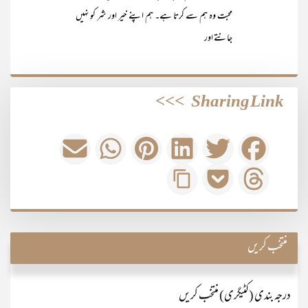
محبت وہ ہم سے کرتا ہے۔ ہم اپنے خیر اور شر کو نہیں
جانتے اور
>>>
Sharing Link
منتخب کریں
درجہ بندی (کٹیگری) منتخب کریں