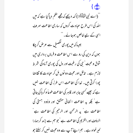
﴿ۙ۱۱﴾}
’’(اے نبیﷺ!) کہہ دیجیے کہ مجھے حکم دیا گیا ہے کہ میں
اللہ کی اس طرح عبادت کروں کہ ساری اطاعت صرف
اسی کے لیے خالص ہو جائے۔‘‘
جیسا کہ میں پوری تفصیل سے عرض کر چکا
ہوں کہ دین کی رو سے اس اطاعت و فرماں برداری میں
شوق و محبت‘ جی کی رغبت اور دل کی پوری آمادگی شرطِ
لازم ہے۔ تذلل اور محبت دونوں مل کر عبادت کا تقاضا
پورا کرتی ہیں۔ خدا کی اطاعت اس طرز کی اطاعت نہیں
ہے کہ جیسے کسی جابر اور قاہر کی اطاعت طوعاً و کرہاً کی جاتی
ہے‘ بلکہ یہ اطاعت انتہائی مشفق اور وَدُود ہستی کی
اطاعت ہے‘ یہ الرحمن اور الرحیم کی اطاعت ہے‘
الرؤف اور الکریم کی اطاعت ہے‘ جو ہم سے بڑھ کر ہمارا
خیرخواہ ہے۔ ہم اپنے آپ سے وہ محبت نہیں کر سکتے جو