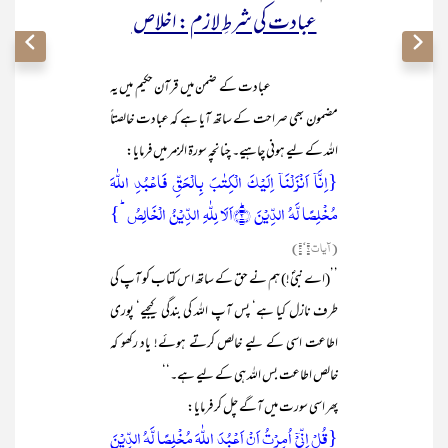
عبادت کی شرطِ لازم : اخلاص
عبادت کے ضمن میں قرآن حکیم میں یہ
مضمون بھی صراحت کے ساتھ آیا ہے کہ عبادت خالصتاً
اللہ کے لیے ہونی چاہیے۔ چنانچہ سورۃ الزمر میں فرمایا:
{اِنَّاۤ اَنۡزَلۡنَاۤ اِلَیۡکَ الۡکِتٰبَ بِالۡحَقِّ فَاعۡبُدِ اللّٰہَ
مُخۡلِصًا لَّہُ الدِّیۡنَ ؕ﴿۲﴾اَلَا لِلّٰہِ الدِّیۡنُ الۡخَالِصُ ؕ}
(آیات ۲‘۳)
’’(اے نبیؐ!) ہم نے حق کے ساتھ اس کتاب کو آپ کی
طرف نازل کیا ہے‘ پس آپ اللہ کی بندگی کیجیے‘ پوری
اطاعت اسی کے لیے خالص کرتے ہوئے! یاد رکھو کہ
خالص اطاعت بس اللہ ہی کے لیے ہے۔‘‘
پھر اسی سورت میں آگے چل کر فرمایا:
{قُلۡ اِنِّیۡۤ اُمِرۡتُ اَنۡ اَعۡبُدَ اللّٰہَ مُخۡلِصًا لَّہُ الدِّیۡنَ