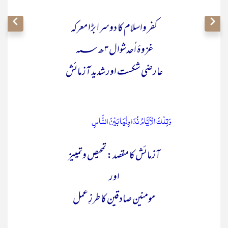
کفر واسلام کا دوسرا بڑا معرکہ
غزوۂ اُحدشوال ۳ھ؁
عارضی شکست اور شدید آزمائش
وَتِلْکَ الْاَیَّامُ نُدَاوِلُہَا بَیْنَ النَّاسِ
آزمائش کا مقصد: تمحیص وتمییز
اور
مومنین صادقین کا طرزِ عمل