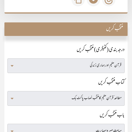
منتخب کریں
درجہ بندی (کٹیگری) منتخب کریں
کتاب منتخب کریں
باب منتخب کریں