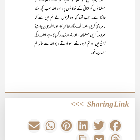
’’اور جب صبح کو نکلا تو اپنے گھر سے بٹھلانے لگا
مسلمانوں کو لڑائی کے ٹھکانوں پر، اور اللہ سب کچھ سنتا
جانتا ہے۔ جب قصد کیا دو فرقوں نے تم میں سے کہ
نامردی کریں، اور اللہ مددگار تھا ان کا، اور اللہ ہی پر چاہئے
بھروسہ کریں مسلمان۔ اور تمہاری مدد کر چکا ہے اللہ بدر کی
لڑائی میں اور تم کمزور تھے، سو ڈرتے رہو اللہ سے تاکہ تم
احسان مانو۔
>>>
Sharing Link