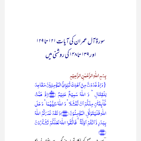
سورۃ آل عمران کی آیات ۱۲۱ تا ۱۲۹
اور ۱۳۹ تا ۱۴۸کی روشنی میں
بِسْمِ اللّٰہِ الرَّحْمٰنِ الرَّحِیْمِ
{وَ اِذۡ غَدَوۡتَ مِنۡ اَہۡلِکَ تُبَوِّیُٔ الۡمُؤۡمِنِیۡنَ مَقَاعِدَ
لِلۡقِتَالِ ؕ وَ اللّٰہُ سَمِیۡعٌ عَلِیۡمٌ ﴿۱۲۱﴾ۙاِذۡ ہَمَّتۡ
طَّآئِفَتٰنِ مِنۡکُمۡ اَنۡ تَفۡشَلَا ۙ وَ اللّٰہُ وَلِیُّہُمَا ؕ وَ عَلَی
اللّٰہِ فَلۡیَتَوَکَّلِ الۡمُؤۡمِنُوۡنَ ﴿۱۲۲﴾وَ لَقَدۡ نَصَرَکُمُ اللّٰہُ
بِبَدۡرٍ وَّ اَنۡتُمۡ اَذِلَّۃٌ ۚ فَاتَّقُوا اللّٰہَ لَعَلَّکُمۡ تَشۡکُرُوۡنَ
﴿۱۲۳﴾