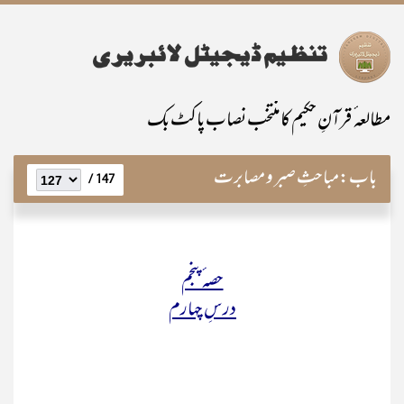
مطالعہ ٔ قرآنِ حکیم کامنتخب نصاب پاکٹ بک
باب:
مباحثِ صبر و مصابرت
147 /
حصہ ٔ پنجم
درسِ چہارم