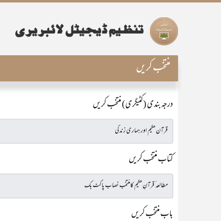
منتخب کریں
درجہ بندی (کٹیگری) منتخب کریں
کتاب منتخب کریں
باب منتخب کریں