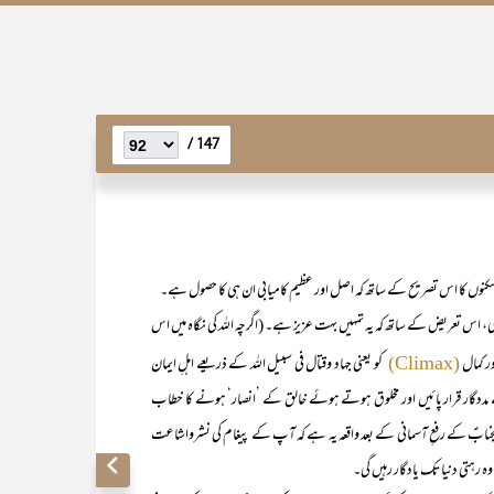
147 /
تح وظفر کی، اس تعریض کے ساتھ کہ یہ تمہیں بہت عزیز ہے۔ (اگرچہ اللہ کی نگاہ میں اس
کو یعنی جہاد وقتال فی سبیل اللہ کے ذریعے اہلِ ایمان
(Climax)
 مددگار قرار پائیں اور مخلوق ہوتے ہوئے خالق کے ’انصار‘ ہونے کا خطاب
ٓنجنابؑ کے رفعِ آسمانی کے بعد واقعہ یہ ہے کہ آپ کے پیغام کی نشرواشاعت
ہ رہتی دنیا تک یادگار رہیں گی۔