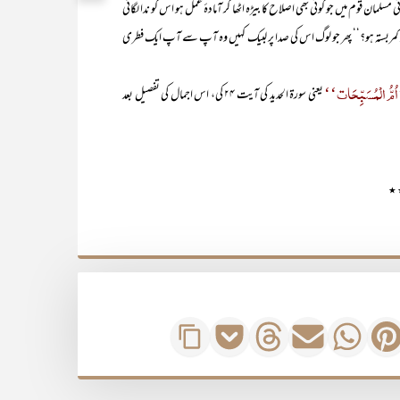
ان قوم میں جو کوئی بھی اصلاح کا بیڑہ اٹھا کر آمادۂ عمل ہو اس کو ندا لگانی
پر کمربستہ ہو؟‘‘ پھر جو لوگ اس کی صدا پر لبیک کہیں وہ آپ سے آپ ایک فطری
ُمُّ الْمُسَبِّحَات‘‘
یعنی سورۃ الحدید کی آیت ۲۴ کی، اس اجمال کی تفصیل بعد
 ٭