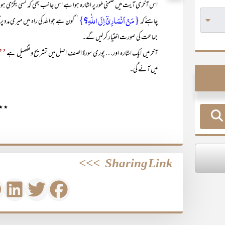
اس آخری آیت میں ضمنی طور پر اشارہ ہوا ہے اس جانب بھی کہ کسی بگڑی ہوئی مسلم
{مَنْ اَنْصَارِیْٓ اِلَی اللّٰہِ؟}
چاہئے کہ
’’کون ہے جو اللہ کی راہ میں میری مدد 
جماعت کی صورت اختیار کر لیں گے۔
’’ا
آخر میں ایک اشارہ اور… پوری سورۃ الصف اصل میں تشریح وتفصیل ہے
میں آئے گی۔
٭ ٭
>>>
Sharing Link