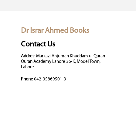
Dr Israr Ahmed Books
Contact Us
Addres:
Markazi Anjuman Khuddam ul Quran
Quran Academy Lahore 36-K, Model Town,
Lahore
Phone
042-35869501-3