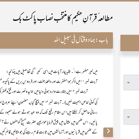
مطالعہ ٔ قرآنِ حکیم کامنتخب نصاب پاکٹ بک
باب:
جہاد وقتال فی سبیل اللہ
میں خیر مضمر ہے!‘۔ بقیہ چار آیات میں اسی ’’خیر‘‘ کی تفاصیل ہیں چنانچہ:
آیت نمبر ۱۱ میں ذکر ہوا مغفرت اور داخلۂ جنت، اور فردوسِ بریں کے پاکیزہ مسکنوں کا اس تصریح کے ساتھ کہ اصل اور عظیم کامیابی ان ہی کا حصول ہے۔
آیت نمبر ۱۲ میں بشارت وارد ہوئی دنیا میں تائید ونصرت اور ف
کی کوئی خاص اہمیت نہیں) ۔ آیت نمبر ۱۴ میں پہنچ گیا یہ مضمون اپنے عروج اور کمال
رسائی حاصل کر سکتے ہیں اس مقامِ رفیع تک کہ وہ عبد ہوتے ہوئے معبود کے
پائیں۔ اس ضمن میں مثال میں پیش فرمایا حواریّینِ حضرت مسیحؑ کو جنہوں نے ا
کے ضمن میں قربانیوں اور آزمائشوں میں ثابت قدم رہنے کی جو مثالیں قائم کیں و