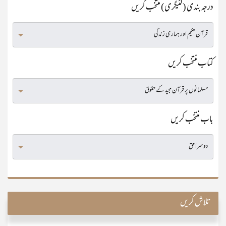
درجہ بندی (کٹیگری) منتخب کریں
کتاب منتخب کریں
باب منتخب کریں
تلاش کریں