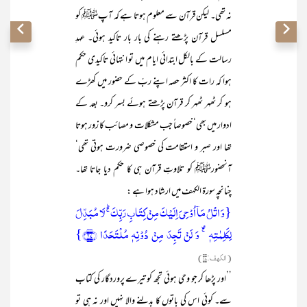
نہ تھی۔ لیکن قرآن سے معلوم ہوتا ہے کہ آپﷺ کو
مسلسل قرآن پڑھتے رہنے کی بار بار تاکید ہوئی۔ عہدِ
رسالت کے بالکل ابتدائی ایام میں تو انتہائی تاکیدی حکم
ہوا کہ رات کا اکثر حصہ اپنے ربّ کے حضور میں کھڑے
ہو کر ٹھہر ٹھہر کر قرآن پڑھتے ہوئے بسر کرو۔ بعد کے
ادوار میں بھی‘ خصوصاً جب مشکلات و مصائب کا زور ہوتا
تھا اور صبر و استقامت کی خصوصی ضرورت ہوتی تھی‘
آنحضورﷺ کو تلاوتِ قرآن ہی کا حکم دیا جاتا تھا۔
چنانچہ سورۃ الکہف میں ارشاد ہوا ہے :
{وَ اتۡلُ مَاۤ اُوۡحِیَ اِلَیۡکَ مِنۡ کِتَابِ رَبِّکَ ۚؕ لَا مُبَدِّلَ
لِکَلِمٰتِہٖ ۚ۟ وَ لَنۡ تَجِدَ مِنۡ دُوۡنِہٖ مُلۡتَحَدًا ﴿۲۷﴾}
(الکہف:۲۷)
’’اور پڑھا کر جو وحی ہوئی تجھ کو تیرے پروردگار کی کتاب
سے۔ کوئی اس کی باتوں کا بدلنے والا نہیں اور نہ ہی تو