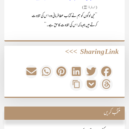
(البقرۃ : ۱۲۱)
’’جن لوگوں کو ہم نے کتاب عطا فرمائی وہ اس کی تلاوت
کرتے ہیں جیسا کہ اس کی تلاوت کا حق ہے۔‘‘
>>>
Sharing Link
منتخب کریں