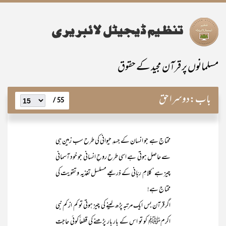
مسلمانوں پر قرآن مجید کے حقوق
باب:
دوسرا حق
55 /
محتاج ہے جو انسان کے جسدِ حیوانی کی طرح سب زمین ہی
سے حاصل ہوتی ہے اسی طرح روحِ انسانی جو خود آسمانی
چیز ہے‘ کلامِ ربّانی کے ذریعے مسلسل تغذیہ و تقویت کی
محتاج ہے!
اگر قرآن بس ایک مرتبہ پڑھ لینے کی چیز ہوتی تو کم از کم نبی
اکرمﷺ کو تو اس کے بار بار پڑھنے کی قطعاً کوئی حاجت