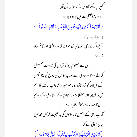
کہیں پا سکے گا اس کے سوا پناہ کی جگہ۔‘‘
اور سورۃ العنکبوت میں ارشاد ہوا :
{اُتۡلُ مَاۤ اُوۡحِیَ اِلَیۡکَ مِنَ الۡکِتٰبِ وَ اَقِمِ الصَّلٰوۃَ ؕ}
(العنکبوت:۴۵)
’’پڑھا کر جو وحی ہوئی تیری طرف کتاب ِ الٰہی اور قائم رکھ
نماز کو!‘‘
اس سے معلوم ہوا کہ قرآن کی تلاوت مسلسل
کرتے رہنا ضروری ہے اور یہ مؤمن کی روح کی غذا ‘ اس
کے ایمان کو تروتازہ اور سرسبز و شاداب رکھنے کا اہم
ترین ذریعہ اور مشکلات و موانع کے مقابلے کے لیے
اس کا سب سے مؤثر ہتھیار ہے۔
کتابِ الٰہی کے اصل قدر دانوں کی یہ کیفیت قرآن مجید میں
بیان ہوئی ہے کہ :
{اَلَّذِیۡنَ اٰتَیۡنٰہُمُ الۡکِتٰبَ یَتۡلُوۡنَہٗ حَقَّ تِلَاوَتِہٖ ؕ}