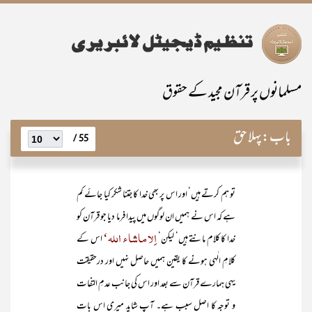
مسلمانوں پر قرآن مجید کے حقوق
باب:
پہلا حق
55 /
تو ہم کرتے ہیں‘ اور اس پر بھی خدا کا جتنا شکر کیا جائے کم
ہے کہ اس نے ہمیں ان لوگوں میں پیدا فرما دیا جو قرآن کو
اِلا ماشاء اللہ‘
خدا کا کلام مانتے ہیں‘ لیکن‘
اس کے
کلامِ الٰہی ہونے کا یقین ہمیں حاصل نہیں اور درحقیقت
یہی ہمارے قرآن سے بعد اور اس کی جانب عدمِ التفات
و توجہ کا اصل سبب ہے۔ آپ شاید میری اس بات