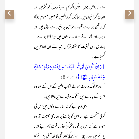
سے ناراض ہوں ‘لیکن اگر ہم اپنے دلوں کو ٹٹولیں اور
ان کی گہرائیوں میں جھانک کر دیکھیں تو ہمیں معلوم ہو گا
کہ واقعی ہمارے قلوب قرآن پر یقین سے خالی ہیں اور
ریب اور شک نے ہمارے دلوں میں ڈیرا ڈالا ہوا ہے۔
ہماری اس کیفیت کا نقشہ قرآن مجید نے ان الفاظ میں
کھینچاہے :
{وَ اِنَّ الَّذِیۡنَ اُوۡرِثُوا الۡکِتٰبَ مِنۡۢ بَعۡدِہِمۡ لَفِیۡ شَکٍّ
مِّنۡہُ مُرِیۡبٍ ﴿۱۴﴾ }
(الشوریٰ:۱۴)
’’اور جو لوگ وارث ہوئے کتابِ الٰہی کے ان کے بعد وہ
اس کے بارے میں شکوک و شبہات میں مبتلا ہیں۔‘‘
یہی وجہ ہے کہ نہ ہمارے دلوں میں اس کی
کوئی عظمت ہے‘ نہ اس کو پڑھنے پر ہماری طبیعت آمادہ
ہوتی ہے‘ نہ اس پر غور و فکر کی کوئی رغبت ہم اپنے اندر
پاتے ہیں اور نہ ہی اسے زندگی کا واقعی لائحہ عمل بنانے کا