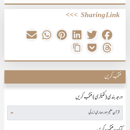
>>>
Sharing Link
منتخب کریں
درجہ بندی (کٹیگری) منتخب کریں
کتاب منتخب کریں