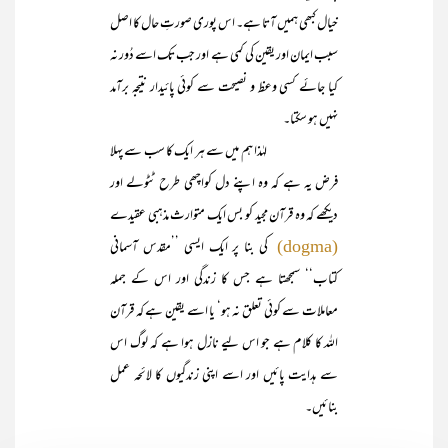
خیال کبھی ہمیں آتا ہے۔ اس پوری صورتِ حال کا اصل
سبب ایمان اور یقین کی کمی ہے اور جب تک اسے دُور نہ
کیا جائے کسی وعظ و نصیحت سے کوئی پائیدار نتیجہ برآمد
نہیں ہو سکتا۔
لہٰذا ہم میں سے ہر ایک کا سب سے پہلا
فرض یہ ہے کہ وہ اپنے دل کواچھی طرح ٹٹولے اور
دیکھے کہ وہ قرآن مجید کو بس ایک متوارث مذہبی عقیدے
کی بنا پر ایک ایسی ’’مقدس آسمانی
(dogma)
کتاب‘‘ سمجھتا ہے جس کا زندگی اور اس کے جملہ
معاملات سے کوئی تعلق نہ ہو‘ یا اسے یقین ہے کہ قرآن
اللہ کا کلام ہے جو اس لیے نازل ہوا ہے کہ لوگ اس
سے ہدایت پائیں اور اسے اپنی زندگیوں کا لائحہ عمل
بنائیں۔