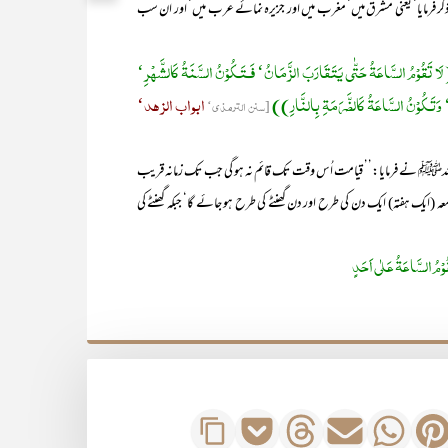
کر فرمایا‘ یعنی مشرق میں‘ مغرب میں اور جزیرہ نمائے عرب میں‘ اور ان سب
َقُوْمُ السَّاعَۃُ حَتّٰی یَتَقَارَبَ الزَّمَانُ‘ فَـتَـکُوْنُ السَّنَۃُ کَالشَّھْرِ‘
ۃِ‘ وَتَـکُوْنُ السَّاعَۃُ کَالضَّرَمَۃِ بِالنَّارِ))
ابواب الزھد‘
[سنن الترمذی‘
فرمایا:’’ قیامت اُس وقت تک قائم نہ ہو گی جب تک زمانہ قریب
معہ (ایک ہفتہ) ایک دن کی طرح اور دن گھنٹے کی طرح ہو جائے گا‘ جبکہ گھنٹے کی
ْمُ السَّاعَۃُ عَلٰی اَحَدٍ