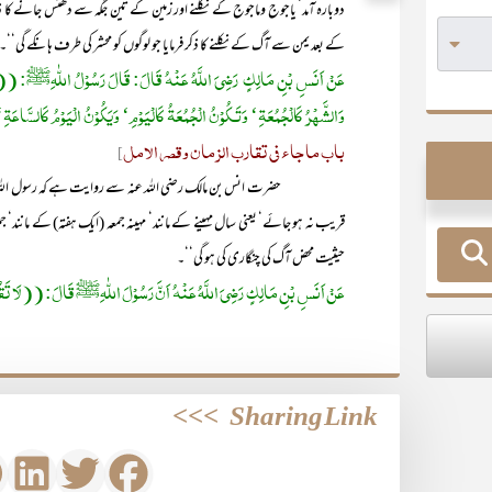
دوبارہ آمد‘ یاجوج وماجوج کے نکلنے اور زمین کے تین جگہ سے دھنس جانے کا ذ
کے بعد یمن سے آگ کے نکلنے کا ذکر فرمایا جو لوگوں کو محشر کی طرف ہانکے گی‘‘۔
عَنْ اَنَسِ بْنِ مَالِکٍ رَضِيَ اللَّهُ عَنْهُ قَالَ: قَالَ رَسُوْلُ اللّٰہِﷺ: ((لَا ت
وَالشَّھْرُ کَالْجُمُعَۃِ‘ وَتَـکُوْنُ الْجُمُعَۃُ کَالْیَوْمِ‘ وَیَکُوْنُ الْیَوْمُ کَالسَّاعَ
باب ما جاء فی تقارب الزمان وقصر الامل
]
حضرت انس بن مالک رضی اللہ عنہ سے روایت ہے کہ رسول اللہﷺ نے 
قریب نہ ہو جائے‘ یعنی سال مہینے کے مانند‘ مہینہ جمعہ (ایک ہفتہ) کے مانند‘ ج
حیثیت محض آگ کی چنگاری کی ہو گی‘‘۔
عَنْ اَنَسِ بْنِ مَالِکٍ رَضِيَ اللَّهُ عَنْهُ اَنَّ رَسُوْلَ اللّٰہِﷺ قَالَ: ((لَا تَقُو
>>>
Sharing Link