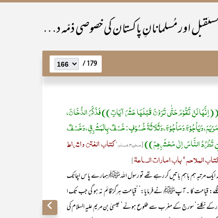
سابقہ اور موجُودہ مُسلمان اُمّتوں کا ماضِی،حال اور مستقبل اور مُسلمانانِ پاکستان کی خصوصی ذمّہ داری
179 /
ِنَّھَا لَنْ تَقُوْمَ حَتّٰی تَرَوْنَ قَبْلَھَا عَشْرَ آیَاتٍ)) فَذَکَرَ الدُّخَانَ،
 مَرْیَمَ، وَیَاْجُوْجَ وَمَاْجُوْجَ، وَثَلَاثَۃَ خُسُوْفٍ: خَسْفٌ بِالْمَشْرِقِ، وَخَسْفٌ
َنِ تَطْرُدُ النَّاسَ اِلٰی مَحْشَرِھِمْ))
کتاب الفتن واشراط
[صحیح مسلم‘
 کتاب الملاحم‘ باب امارات الساعۃ
]
ک مرتبہ ہم باہم باتیں کر رہے تھے تو رسول اللہﷺ ہمارے پاس اچانک
گے: قیامت کا ۔ آپﷺ نے فرمایا:’ ’قیامت ہرگز قائم نہ ہو گی جب تک ا
ورکے نکلنے‘ سورج کے مغرب سے طلوع ہونے‘ عیسیٰ بن مریم علیہ السلام کی