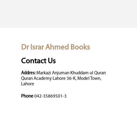
Dr Israr Ahmed Books
Contact Us
Addres:
Markazi Anjuman Khuddam ul Quran
Quran Academy Lahore 36-K, Model Town,
Lahore
Phone
042-35869501-3