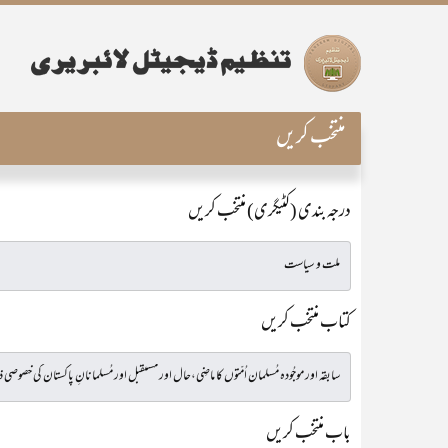
منتخب کریں
درجہ بندی (کٹیگری) منتخب کریں
کتاب منتخب کریں
باب منتخب کریں