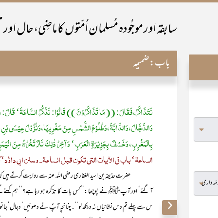
باب:
ضمیمہ
نَتَذَاکَرُ، فَقَالَ: ((مَا تَذَاکَرُوْنَ )) قَالُوْا: نَذْکُرُ السَّاعَۃَ‘ قَالَ: ((ا
وَالدَّجَّالَ، وَالدَّابَّۃَ، وَطُلُوْعَ الشَّمْسِ مِنْ مَغْرِبِھَا، وَنُزُوْلَ عِیْسَی بْنِ
بِالْمَغْرِبِ، وَخَسْفٌ بِجَزِیْرَۃِ الْعَرَبِ‘ وَآخِرُ ذٰلِکَ نَارٌ تَخْرُجُ مِنَ الْیَم
الساعۃ‘ باب فی الآیات التی تکون قبل الساعۃ۔ وسنن ابی داوٗد‘
حضرت حذیفہ بن اسید الغفاری رضی اللہ عنہ سے روایت کرتے ہیں کہ ای
آ گئے‘ اور آپﷺ نے پوچھا :’’کس بات کا تذکرہ ہو رہا ہے؟‘‘ ہم کہنے ل
س سے پہلے تم دس نشانیاں نہ دیکھ لو‘‘۔چنانچہ آپؐ نے دھوئیں‘ دجال‘ جان