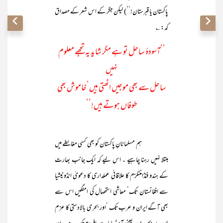
پاکستان یا قبرستان!‘‘) لیکن جگر کے اس شعر کے مصداق
کہ: ؎
’’آسودۂ ساحل تو ہے مگر شاید یہ تجھے معلوم
نہیں
ساحل سے بھی موجیں اٹھتی ہیں‘خاموش بھی
طوفاں ہوتے ہیں!‘‘
ہم مسلمانانِ پاکستان کو بھی کسی مغالطے میں
مبتلا نہیں رہنا چاہیے ۔ اس لیے کہ ایک جانب بھارت
کے ہندو فنڈامنٹلزم کا علاقائی عملداری کا دعویٰ انڈونیشیا
سے افغانستان تک‘ معاشی استحصال کی امنگیں اس سے
بھی آگے ایران و عرب تک ‘اور بحری بالادستی کا عزم