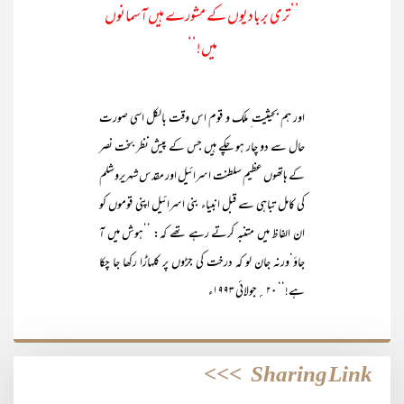
’’تری بربادیوں کے مشورے ہیں آسمانوں
میں!‘‘
اور ہم بحیثیت ِ ملک و قوم اس وقت بالکل اسی صورت
حال سے دو چار ہو چکے ہیں جس کے پیش نظر بخت نصر
کے ہاتھوں عظیم سلطنت اسرائیل اور مقدس شہریروشلم
کی کامل تباہی سے قبل انبیاء بنی اسرائیل اپنی قوموں کو
ان الفاظ میں متنبہ کرتے رہے تھے کہ: ’’ہوش میں آ
جاؤ‘ورنہ جان لو کہ درخت کی جڑوں پر کلہاڑا رکھا جا چکا
ہے!‘‘ ۲۰؍جولائی ۱۹۹۳ء
>>>
Sharing Link