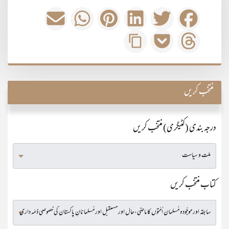
منتخب کریں
درجہ بندی (کٹیگری) منتخب کریں
کتاب منتخب کریں