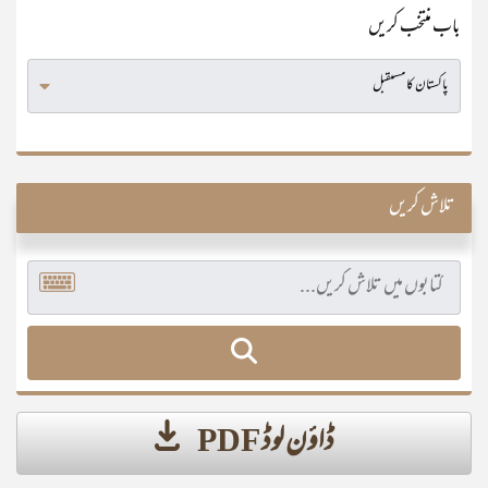
باب منتخب کریں
تلاش کریں
ڈاؤن لوڈ PDF