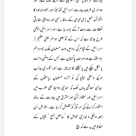
پورے بحر ہند پر یعنی آسٹریلیا سے افریقہ تک ہے۔ اور
دوسری طرف بھارت اسرائیل گٹھ جوڑ اور ہنود و یہود کا
اشتراکِ عمل بڑی تیزی کے ساتھ رسمی اور روایتی سفارتی
تعلقات سے بہت آگے بڑھ رہا ہے! اور اسرائیل اچھی
طرح جانتا ہے کہ اس کے توسیعی عزائم یعنی عظیم تر
اسرائیل کے قیام کی راہ میں واحد مسلمان ملک جو مزاحم
ہو سکتا ہے وہ صرف پاکستان ہے‘جس کے ایٹمی دانت
یا نکل چکے ہیں یا نکلنے کا اندیشہ ہے! اور تیسری جانب
امریکہ وسطی ایشیا کی نو آزاد مسلمان ریاستوں کے
سیاسی‘معاشی یہاں تک کہ سماجی روابط بھی مغرب میں
اسرائیل اور سیکولر ترکی اور مشرق میں بھارت کے ساتھ
استوار کرانے کی سرتوڑ کوشش کر رہا ہے۔ الغرض‘ان
جملہ داخلی و خارجی عوامل کا ’’حاصل جمع‘‘ اقبال کے
الفاظ میں یہ ہے کہ ؏