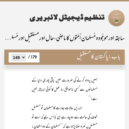
سابقہ اور موجُودہ مُسلمان اُمّتوں کا ماضِی،حال اور مستقبل اور مُسلمانانِ پاکستان کی خصوصی ذمّہ داری
باب:
پاکستان کا مستقبل
179 /
ہمیں پرواہ کرنے کی ضرورت نہیں‘باقی پوری دنیا کے
مسلمانوں سے کسی ناموافق ردّ عمل کا کوئی اندیشہ نہیں
ہے!‘‘
اندریں حالات بھارت کا مسلمان تو مسلسل
خوف کی حالت سے دو چار ہے ہی‘ (اس لیے کہ اسے تو
مسلسل یہ نعرہ سننا پڑتا ہے کہ ’’مسلمان کے دو استھان: