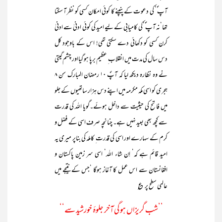
آپ ؐ‘ کی دعوت کے پنپنے کا کوئی امکان کسی کو نظر آ سکتا
تھا‘نہ آپ ؐ‘کی کامیابی کے لیے امید کی کوئی ادنیٰ سے ادنیٰ
کرن کسی کو دکھائی دے سکتی تھی! اس کے باوجود کل
دس سال کی مدت میں انقلاب ِ عظیم برپا ہو گیااور چشم گیتی
نے وہ نظارہ دیکھ لیا کہ آپؐ ۱۰ رمضان المبارک سن ۸
ہجری کو اسی مکہ مکرمہ میں اپنے دس ہزار ساتھیوں کے جلو
میں فاتح کی حیثیت سے داخل ہوئے۔گویا اللہ کی قدرت
سے کچھ بھی بعید نہیں ہے۔ چنانچہ صرف اسی کے فضل و
کرم کے سہارے اور اسی کی قدرت ِ کاملہ کی بناپر میری یہ
امید قائم ہے کہ‘ اِن شاء اللہ‘ اسی سر زمین پاکستان و
افغانستان سے اس عمل کا آغاز ہوگا ‘جس کے نتیجے میں
عالمی سطح پر ؏
’’شب گریزاں ہو گی آخر جلوۂ خورشید سے‘‘