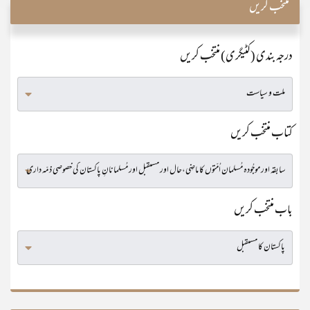
منتخب کریں
درجہ بندی (کٹیگری) منتخب کریں
کتاب منتخب کریں
باب منتخب کریں