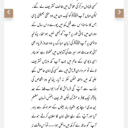
کسی متبادل مرکز کی تلاش میں طائف تشریف لے گئے۔
لیکن وہاں آپﷺ کو ایک دن میں وہ سختی جھیلنی پڑی
جس کا سامنا اس سے قبل مکہ میں پورے دس سال کے
دوران میں ذاتی طور پر آپ ؐ کو کبھی نہیں ہوا تھا۔ چنانچہ
واپسی پر آپﷺ کی زبانِ مبارک پر وہ دلدوز فریاد بھی
آئی جو حدیث اور سیرت کی کتابوں میں محفوظ ہے‘اور پھر
اسی مایوسی کے عالم میں جب آپ ؐ مکہ واپس تشریف
لائے تو سردارانِ قریش میں سے کسی کی امان حاصل کیے
بغیر مکہ میں داخلہ ممکن نظر نہ آیا۔ چنانچہ دو اشخاص کی
جناب سے آپؐ ‘کی فرمائش کا کورا جواب ملنے کے بعد
بالآخر ایک کافر و مشرک لیکن شریف النفس انسان مطعم
بن عدی اپنے چھ ہتھیار بند بیٹوں کے ہمراہ مکہ سے باہر
آیا اور آپؐ کے لیے اپنی امان کا اعلان کرتے ہوئے
آپ ؐ ‘کو ساتھ لے کر مکہ میں داخل ہوا ----تو اُس وقت نہ