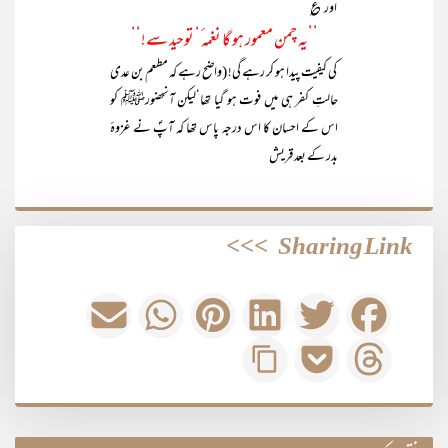
اور ؏
’’یہ چمن معمور ہو گا نغمہ ٔ‘ توحید سے!‘‘
کی کیفیت پیدا ہو کر رہے گی! (واضح رہے کہ مطعم بن عدی
حالتِ کفر ہی میں فوت ہو گیا تھا‘لیکن آنحضورﷺ کو
اس کے احسان کا اس درجہ پاس تھا کہ آپؐ نے غزوۂ
بدر کے بعد قریش
>>>
Sharing Link