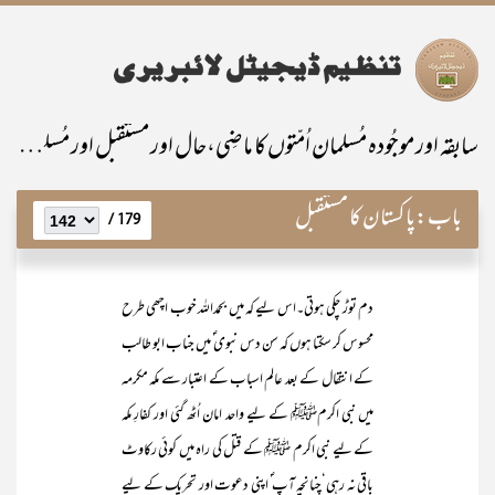
سابقہ اور موجُودہ مُسلمان اُمّتوں کا ماضِی،حال اور مستقبل اور مُسلمانانِ پاکستان کی خصوصی ذمّہ داری
باب:
پاکستان کا مستقبل
179 /
دم توڑ چکی ہوتی۔اس لیے کہ میں بحمداللہ خوب اچھی طرح
محسوس کر سکتا ہوں کہ سن دس نبوی ؐ میں جناب ابو طالب
کے انتقال کے بعد عالم اسباب کے اعتبار سے مکہ مکرمہ
میں نبی اکرمﷺ کے لیے واحد امان اُٹھ گئی اور کفارِ مکہ
کے لیے نبی اکرم ﷺ کے قتل کی راہ میں کوئی رکاوٹ
باقی نہ رہی‘چنانچہ آپ ؐ اپنی دعوت اور تحریک کے لیے