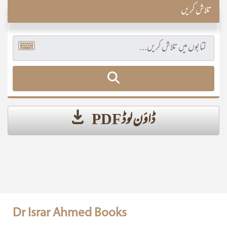
تلاش کریں
ڈاؤن لوڈ PDF
Dr Israr Ahmed Books