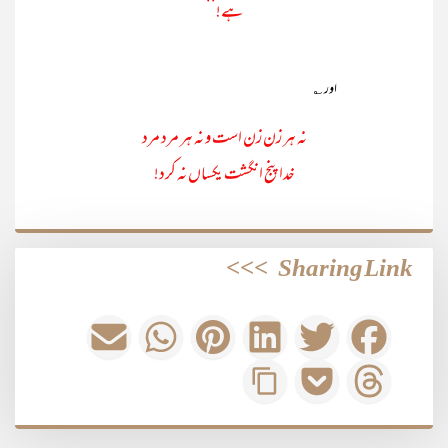
ہے!‘‘
اور ؎
نہ ہر زن زن است و نہ ہر مرد مرد
خدا پنج انگشت یکساں نہ کرد!
>>>
Sharing Link