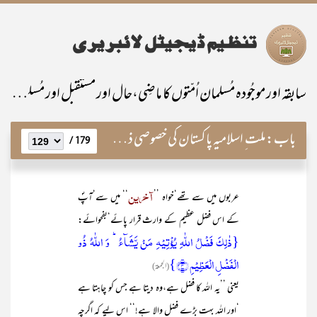
سابقہ اور موجُودہ مُسلمان اُمّتوں کا ماضِی،حال اور مستقبل اور مُسلمانانِ پاکستان کی خصوصی ذمّہ داری
باب:
ملت ِ اسلامیہ پاکستان کی خصوصی ذمہ داری
179 /
آخرین
عربوں میں سے تھے‘خواہ ’’
‘‘ میں سے‘آپؐ
کے اس فضل عظیم کے وارث قرار پائے‘بفحوائے:
{ذٰلِکَ فَضۡلُ اللّٰہِ یُؤۡتِیۡہِ مَنۡ یَّشَآءُ ؕ وَ اللّٰہُ ذُو
الۡفَضۡلِ الۡعَظِیۡمِ ﴿۴﴾}
(الجمعۃ)
یعنی ’’یہ اللہ کا فضل ہے،وہ دیتا ہے جس کو چاہتا ہے
‘اور اللہ بہت بڑے فضل والا ہے!‘‘ اس لیے کہ اگرچہ