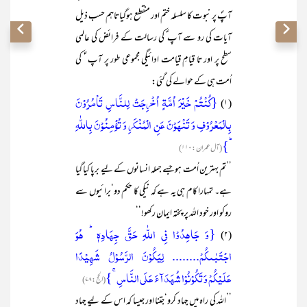
آپؐ پر نبوت کا سلسلہ ختم اور منقطع ہوگیاتاہم حسب ذیل
آیات کی رو سے آپ ؐ کی رسالت کے فرائض کی عالمی
سطح پر اور تا قیامِ قیامت ادائیگی مجموعی طور پر آپ ‘ؐ کی
اُمت ہی کے حوالے کی گئی:
{کُنۡتُمۡ خَیۡرَ اُمَّۃٍ اُخۡرِجَتۡ لِلنَّاسِ تَاۡمُرُوۡنَ
(۱)
بِالۡمَعۡرُوۡفِ وَ تَنۡہَوۡنَ عَنِ الۡمُنۡکَرِ وَ تُؤۡمِنُوۡنَ بِاللّٰہِ
ؕ}
(آل عمران : ۱۱۰)
’’تم بہترین اُمت ہو جسے جملہ انسانوں کے لیے برپا کیا گیا
ہے۔ تمہارا کام ہی یہ ہے کہ نیکی کا حکم دو‘برائیوں سے
روکو اور خود اللہ پر پختہ ایمان رکھو!‘‘
{وَ جَاہِدُوۡا فِی اللّٰہِ حَقَّ جِہَادِہٖ ؕ ہُوَ
(۲)
اجۡتَبٰىکُمۡ........ لِیَکُوۡنَ الرَّسُوۡلُ شَہِیۡدًا
عَلَیۡکُمۡ وَ تَکُوۡنُوۡا شُہَدَآءَ عَلَی النَّاسِ ۚ}
(الحج : ۷۸)
’’اللہ کی راہ میں جہاد کرو‘جتنا اور جیسا کہ اس کے لیے جہاد