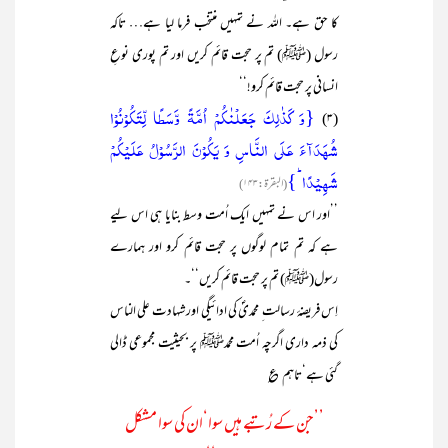
کا حق ہے۔ اللہ نے تمہیں منتخب فرما لیا ہے… تاکہ
رسول (ﷺ) تم پر حجت قائم کریں اور تم پوری نوعِ
انسانی پر حجت قائم کرو!‘‘
{وَ کَذٰلِکَ جَعَلۡنٰکُمۡ اُمَّۃً وَّسَطًا لِّتَکُوۡنُوۡا
(۳)
شُہَدَآءَ عَلَی النَّاسِ وَ یَکُوۡنَ الرَّسُوۡلُ عَلَیۡکُمۡ
شَہِیۡدًا ؕ}
(البقرۃ:۱۴۳)
’’اور اس نے تمہیں ایک اُمت وسط بنایا ہی اس لیے
ہے کہ تم تمام لوگوں پر حجت قائم کرو اور ہمارے
رسول(ﷺ) تم پر حجت قائم کریں‘‘۔
اِس فریضۂ رسالت ِ محمدیؐ کی ادائیگی اور شہادت علی الناس
کی ذمہ داری اگرچہ اُمت محمدﷺ پر بحیثیت مجموعی ڈالی
گئی ہے‘تاہم ؏
’’جن کے رُتبے ہیں سوا‘ان کی سوا مشکل