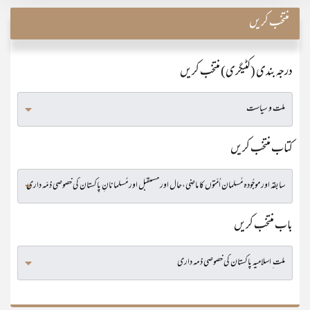
منتخب کریں
درجہ بندی (کٹیگری) منتخب کریں
کتاب منتخب کریں
باب منتخب کریں