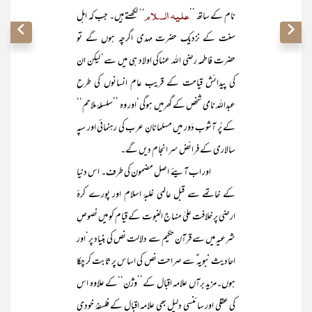
علیہ السلام
نام کے ساتھ ’’
‘‘ لکھتے ہیں۔ جب کہ اہل
سنت کے نزدیک حضرت مہدی اگرچہ ہوں گے تو
حضرت فاطمہ رضی اللہ عنہاکی اولاد ہی میں سے‘ لیکن ان
کی پیدائش قیامت کے قریب عام انسانوں کی طرح
عبداللہ نامی شخص کے گھرمیں ہوگی‘اور وہ ’’سلسلۂ ملاحم‘‘
کے پُر آشوب دَور میں مسلمانانِ عرب کی رہنمائی اور سپہ
سالاری کے فرائض سر انجام دیں گے۔
اور اب آیئے اصل مضمون کی طرف۔ اس دنیا
کے خاتمے سے قبل عالمی غلبۂ اسلام اور پورے کرۂ
ارضی پر خلافت علیٰ منہاج النبوت کے قیام کو میں نصوصِ
شرعیہ میں سے قرآن حکیم سے دلالت نص کی بنیاد پر‘اور
احادیث نبویہ ؑ سے صراحت نص کی اساس پر ثابت کر چکا
ہوں۔مزید برآں علامہ اقبال کے’’وژن‘‘کے علاوہ اس
کی عقلی اور سائنسی دلیل بھی علامہ اقبال کے فلسفۂ خودی