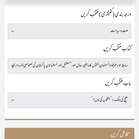
درجہ بندی (کٹیگری) منتخب کریں
کتاب منتخب کریں
باب منتخب کریں
تلاش کریں