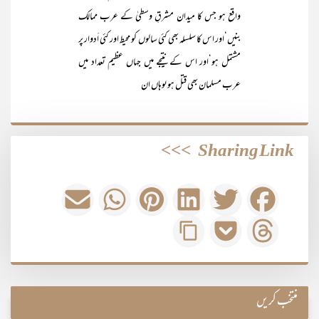
واقع ہو جس کا میدان مشرقِ وسطیٰ کے عرب ممالک
بنیں‘اور اس کا سلسلہ بھی کئی سالوں کو محیط اور کئی اَدوار پر
مشتمل ہو‘اور اس کے نتیجے میں جہاں عظیم تعداد میں
عرب مسلمان بھی قتل ہوںوہاں ان
>>>
Sharing Link
منتخب کریں