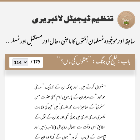
سابقہ اور موجُودہ مُسلمان اُمّتوں کا ماضِی،حال اور مستقبل اور مُسلمانانِ پاکستان کی خصوصی ذمّہ داری
باب:
خلیج کی جنگ: ’’جنگوں کی ماں؟‘‘
179 /
استعمال کرتے ہیں۔ اور چونکہ ان کے نزدیک ’’مہدیٔ
موعود‘‘ سے مراد اُن کے بارہویں امام یعنی حضرت حسن
عسکری ؒ کے صاحبزادے محمد المہدی ؒ ہیں‘جن کی ولادت
تیسری صدی ہجری میں ہوئی تھی اور جو اُن کے قول کے
مطابق اُس وقت سے تاحال روپوش (غائب) ہیں اور
قیامت کے قریب ’’ظاہر‘‘ ہوں گے‘لہذا وہ ان کے