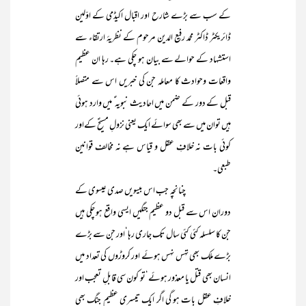
کے سب سے بڑے شارح اور اقبال اکیڈمی کے اوّلین
ڈائریکٹر ڈاکٹر محمد رفیع الدین مرحوم کے نظریۂ ارتقاء سے
استشہاد کے حوالے سے بیان ہو چکی ہے۔ رہا ان عظیم
واقعات وحوادث کا معاملہ جن کی خبریں اس سے متصلاً
قبل کے دور کے ضمن میں احادیث نبویہ ؑ میں وارد ہوئی
ہیں توان میں سے بھی سوائے ایک یعنی نزولِ مسیحؑ کےاور
کوئی بات نہ خلافِ عقل و قیاس ہے نہ مخالف قوانین
طبعی۔
چنانچہ جب اس بیسویں صدی عیسوی کے
دوران اس سے قبل دو عظیم جنگیں ایسی واقع ہو چکی ہیں
جن کا سلسلہ کئی کئی سال تک جاری رہا‘اور جن سے بڑے
بڑے ملک بھی تہس نہس ہوئے اور کروڑوں کی تعداد میں
انسان بھی قتل یا معذور ہوئے‘تو کون سی قابلِ تعجب اور
خلافِ عقل بات ہو گی اگر ایک تیسری عظیم جنگ بھی