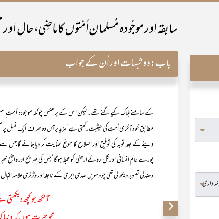
باب:
دو شبہات اور اُن کے جواب
کے سامنے ہلاک کیے گئے تھے۔ لیکن اس کے برعکس چونکہ موجودہ اُمت 
مطابق خود آخری اُمت کی حیثیت رکھتی ہے‘مزید برآں وہ صرف ایک نسل پر مشت
دینے کے بعد توبہ کی توفیق اور اصلاح کا موقع عنایت کر دیا جائے گاجس سے اس
پورے عالم انسانی اور کل روئے ارضی کو محیط ہوگا‘جس کی صریح اور واضح 
دھندلی تصویر دیکھ لی تھی چودھویں صدی ہجری کے نابغہ اور وِژنری علامہ اقبال
آنکھ جو کچھ دیکھتی ہ
محو حیرت ہوں کہ دنیا ک