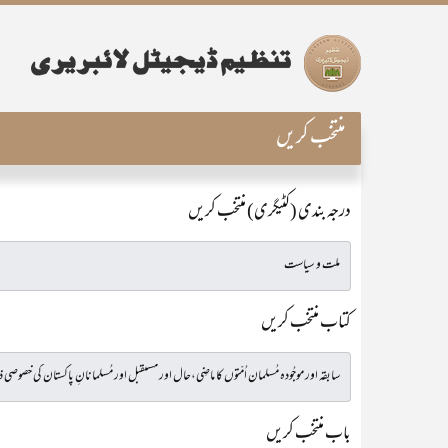
منتخب کریں
درجہ بندی (کٹیگری) منتخب کریں
کتاب منتخب کریں
باب منتخب کریں