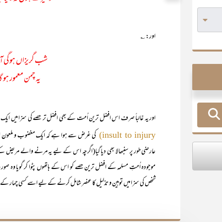
اور: ؎
شب گریزاں ہو گی آخ
یہ چمن معمور ہو گا
اور یہ غالباً صرف اس افضل ترین اُمت کے بھی افضل تر حصے کی سزا میں ا
کی غرض سے ہوا ہے کہ ایک مغضوب و ملعون ا
insult to injury)
عارضی طور پر سنبھالا بھی دیا گیا(اگرچہ اس کے لیے یہ مرنے والے مریض کے 
موجودہ اُمتِ مسلمہ کے افضل ترین حصے کو اس کے ہاتھوں پٹوا کر گویا وہ صورت
شخص کی سزا میں توہین و تذلیل کا عنصر شامل کرنے کے لیے اسے کسی چمار کے ہاتھوں ج