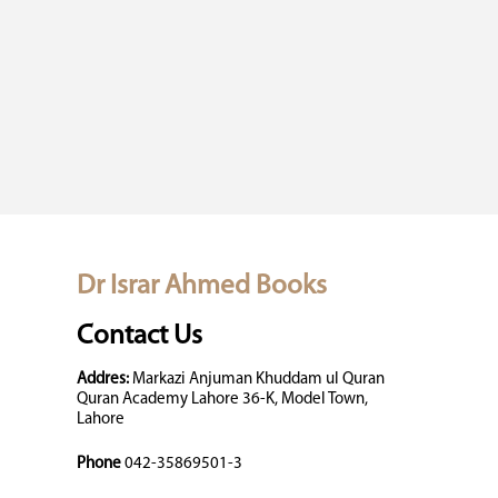
Dr Israr Ahmed Books
Contact Us
Addres:
Markazi Anjuman Khuddam ul Quran
Quran Academy Lahore 36-K, Model Town,
Lahore
Phone
042-35869501-3