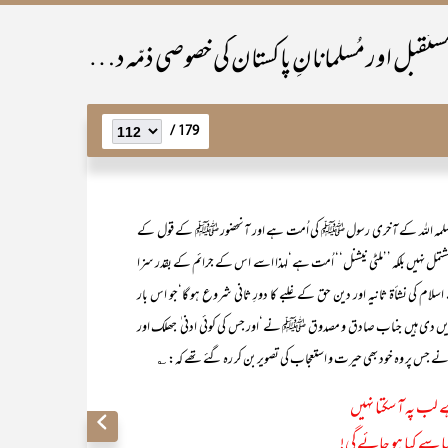
سابقہ اور موجُودہ مُسلمان اُمّتوں کا ماضِی،حال اور مستقبل اور مُسلمانانِ پاکستان کی خصوصی ذمّہ داری
179 /
ِ مسلمہ اللہ کے آخری رسول ﷺ کی اُمت ہے اور آنحضور ﷺ کے قول کے
مل نہیں بلکہ ’’ملٹی نیشنل‘‘ اُمت ہے‘لہذا اسے اس کے جرائم کے بقدر سزا
لام کی نشأۃ ثانیہ اور دین حق کے غلبے کا دورِ ثانی شروع ہو گا‘جو اس بار
خبریں دی ہیں جناب صادق و مصدوق ﷺ نے‘اور جس کی کوئی ادنی ٰ جھلک اور
 نے جس پر وہ خود بھی حیرت و استعجاب کی تصویر بن کر رہ گئے تھے کہ: ؎
ے لب پہ آ سکتا نہیں
یا سے کیا ہو جائے گی!