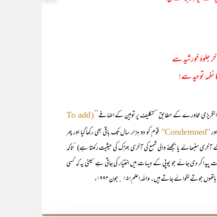
ر جلوۂ خورشید سے
 نغمۂ توحید سے!
یک انگریزی محاورے کے مطابق ’’تکلیف پر توہین کے اضافے‘‘
(To add
ور
قوم کو دو ہزار سال تک باقی بھی رکھا گیا اور پھر
"Condemned"
آخری سنبھالے یا بجھنے والی شمع کی آخری بھڑک کی حیثیت رکھتا ہے) ‘تاکہ
 پیدا کر دی جائے جو یوپی کے دیہات میں اختیار کی جاتی ہے‘یعنی یہ کہ کسی
وتے لگوائے جاتے ہیں۔ واللہ اعلم! ۱۵؍جون ۱۹۹۳ء