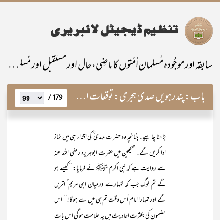
سابقہ اور موجُودہ مُسلمان اُمّتوں کا ماضِی،حال اور مستقبل اور مُسلمانانِ پاکستان کی خصوصی ذمّہ داری
باب:
پندرہویں صدی ہجری: توقعات اور اندیشے
179 /
بڑھنا چاہیے۔ چنانچہ وہ حضرت مہدی ؒ کی اقتداء ہی میں نماز
ادا کریں گے۔ صحیحین میں حضرت ابوہریرہ رضی اللہ عنہ
سے روایت ہے کہ نبی اکرم ﷺ نے فرمایا: ’’کیسے ہو
گے تم لوگ جب کہ تمہارے درمیان ابن مریم ؑ اتریں
گے اور تمہارا امام اُس وقت تم ہی میں سے ہوگا!‘‘ اس
مضمون کی بکثرت احادیث ہیں یہ علامت ہو گی اس بات