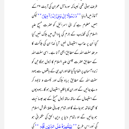
طرف ہوئی تھی‘جیسا کہ سورۂ آل عمران کی آیت ۴۹ کے
’’وَ رَسُوۡلًا اِلٰی بَنِیۡۤ اِسۡرَآءِیۡلَ‘‘
آغاز میں فرمایا
لیکن
ہمیں معلوم ہے کہ بنی اسرائیل کو حضرت مسیح علیہ
السلام کی تکذیب کے جرم کی پاداش میں ہلاک نہیں کیا
گیا‘ان پر عذابِ استیصال نہیں آیا‘لہذا ان کی ہلاکت کا
مرحلہ سنت اللہ کے مطابق ابھی آنا ہے۔ اسی سنت اللہ
کے مطابق حضرت عیسیٰ علیہ السلام کا نزول ہوگا جن کو
زندہ آسمان پر اٹھا لیا گیا تھا اور ان ہی کے ہاتھوں سے یہود
سنت اللہ کے مطابق برباد‘ہلاک اور نیست و نابود کر
دیے جائیں گے اور ان کا بالکلیہ استیصال ہو گا۔ یہودیوں
کے استیصال کے ساتھ ساتھ نزولِ مسیحؑ کے بعد عیسائیت
کا بھی خاتمہ ہو جائے گا اور تمام عیسائی حلقہ بگوشِ اسلام
ہو جائیں گے او رتمام دنیا پر دین الحق کی حکمرانی ہو
’’ لِیُظۡہِرَہٗ عَلَی الدِّیۡنِ کُلِّہٖ ‘‘
گی‘اور اس طرح
کی