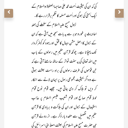
کی کہ ان کی حیثیت اُمت محمد علیٰ صاحبہا الصلوٰۃ والسلام کے
ایک اُمتی کی ہو گی اور اُمت مسلمہ کا نظم برقرار رہے گا۔
نزولِ مسیح علیہ السلام کے سلسلے کی جملہ
احادیث پر غور و تدبر سے یہ بات سمجھ میں آتی ہے کہ ان
کے نزول کا اصل مشن دجال کا قتل اور یہود کو کیفرکردار
تک پہنچانا ہے۔ چونکہ قرآن حکیم میں رسولوں کے باب
میں اللہ تعالیٰ کی یہ سنت تواتر کے ساتھ سامنے آتی ہے کہ
جن قوموں کی طرف رسولوں کی براہِ راست بعثت ہوتی
ہے وہ اگر بحیثیت مجموعی رسول پر ایمان لانے سے انکار
کر دیں تو ہلاک کر دی جاتی ہیں۔ جیسے قومِ نوح‘قومِ
لوط‘قومِ صالح اور قومِ شعیب علیہم السلام پر عذابِ
استیصال کے نزول اور ان کی ہلاکت و بربادی کا قرآن
حکیم میں تفصیل سے متعدد بار ذکر ہے۔ از روئے قرآن
مجید حضرت مسیح علیہ السلام کی بعثت اصلاً بنی اسرائیل کی