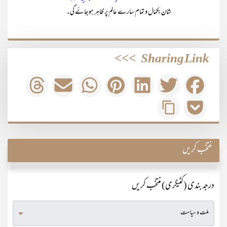
شان بکمال و تمام سارے عالم پر ظاہر ہو جائے گی۔
>>>
Sharing Link
منتخب کریں
درجہ بندی (کٹیگری) منتخب کریں