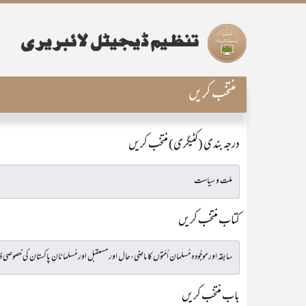
منتخب کریں
درجہ بندی (کٹیگری) منتخب کریں
کتاب منتخب کریں
باب منتخب کریں