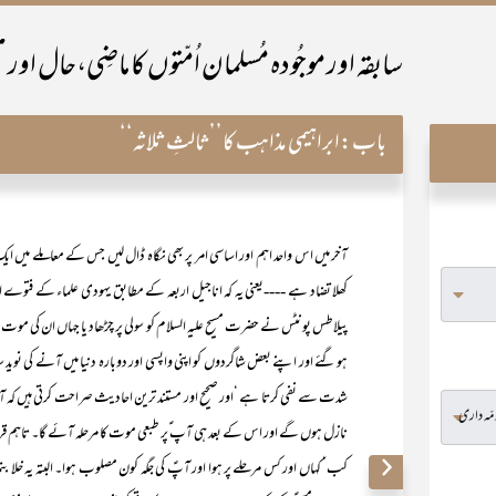
باب:
ابراہیمی مذاہب کا’’ثالثِ ثلاثہ‘‘
آخر میں اس واحد اہم اور اساسی امر پر بھی نگاہ ڈال لیں جس کے معاملے میں 
کھلا تضاد ہے ----یعنی یہ کہ اناجیل اربعہ کے مطابق یہودی علماء کے فتوے ا
پیلاطس پونٹس نے حضرت مسیح علیہ السلام کو سولی پر چڑھاد یا جہاں ان کی موت واقع 
ہو گئے اور اپنے بعض شاگردوں کو اپنی واپسی اور دوبارہ دنیا میں آنے کی نو
شدت سے نفی کرتا ہے ‘اور صحیح اور مستند ترین احادیث صراحت کرتی ہیں کہ آن
نازل ہوں گے اور اس کے بعد ہی آپ ؑپر طبعی موت کا مرحلہ آئے گا۔ تاہم قرآ
کب‘ کہاں اور کس مرحلے پر ہوا اور آپؑ کی جگہ کون مصلوب ہوا۔ البتہ یہ خلا 