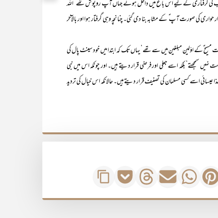
ناب ؑکی گرفتاری کے لیے اس باغ میں داخل ہوئے جہاں آپ ؑ روپوش تھے‘ اللہ
واری کی صورت آپ ؑ کے مشابہ بنا دی گئی۔ چنانچہ وہی گرفتار ہوا اور بالآخر
کے اوّلین مبلغین میں سے تھے‘ یہاں تک کہ ابتدا میں خود سینٹ پال کی
نہیں سمجھتے‘ بلکہ اسے جعلی اور فرضی قرار دیتے ہیں۔ اور چونکہ اس میں نبی
سائی اسے کسی مسلمان کی تصنیف قرار دیتے ہیں۔ حالانکہ اس خیال کی تردید