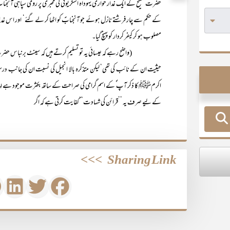
حضرت مسیحؑ کے ایک غدار حواری یہوداہ اسکریوتی کی مخبری پر رومی سپاہی آنج
کے حکم سے چار فرشتے نازل ہوئے جو آنجنابؑ کو اٹھا کر لے گئے‘ اور اس غدار ح
مصلوب ہو کر کیفر کردار کو پہنچ گیا۔
(واضح رہے کہ عیسائی یہ تو تسلیم کرتے ہیں کہ سینٹ برنباس حضرت مسیح ؑ
حیثیت ان کے نائب کی تھی‘ لیکن متذکرہ بالا انجیل کی نسبت ان کی جانب درست 
اکرمﷺ کا ذکر آپ ؐ کے اسم گرامی کی صراحت کے ساتھ بکثرت موجود ہے لہذا عی
کے لیے صرف یہ ’’قرائن کی شہادت‘‘کفایت کرتی ہے کہ اگر
>>>
Sharing Link