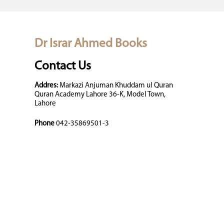
Dr Israr Ahmed Books
Contact Us
Addres:
Markazi Anjuman Khuddam ul Quran
Quran Academy Lahore 36-K, Model Town,
Lahore
Phone
042-35869501-3