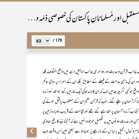
سابقہ اور موجُودہ مُسلمان اُمّتوں کا ماضِی،حال اور مستقبل اور مُسلمانانِ پاکستان کی خصوصی ذمّہ داری
179 /
ایک جانب قرآن و حدیث اور دوسری جانب اناجیل اربعہ میں واضح اختلاف بلکہ
ور ان کی مذہبی عدالت کے فیصلے کے مطابق‘ بلکہ ان کے اصرار پر رومی حاکم
ہو گئی‘ اگرچہ بعد میں جب کہ ان کا جسد خاکی ایک غار میں رکھا ہوا تھا ‘وہ زندہ
ید سنا کر آسمان پر چلے گئے۔ جب کہ قرآن حکیم ان کے مصلوب یا قتل ہونے کی
جناب ؑ زندہ آسمان پر اٹھا لیے گئے تھے اور قیامت کے قریب دوبارہ زمین پر
ن اور حدیث دونوں میں یہ تفصیل موجودہ نہیں ہے کہ آنجنابؑ کا رفع سماوی
بتمام و کمال انجیل برنباس کے ذریعے پُر ہو جاتا ہے‘ یعنی عین اُس وقت جب