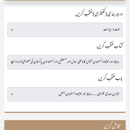
درجہ بندی (کٹیگری) منتخب کریں
کتاب منتخب کریں
باب منتخب کریں
تلاش کریں