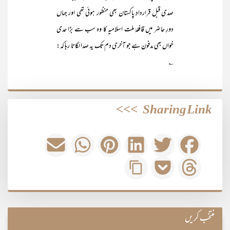
صدی قبل قراردادِ پاکستان بھی منظور ہوئی تھی اور جہاں
دورِ حاضر میں قافلۂ ملت اسلامیہ کا وہ سب سے بڑا حدی
خواں بھی مدفون ہے جو آخری دم تک یہ صدا لگاتا رہا کہ:
؎
>>>
Sharing Link
منتخب کریں