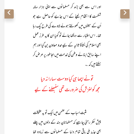
اور اس سے بھی بڑھ کر مسلمانوں سے اپنی ہزار سالہ
شکست کا انتقام لینے کے اس جذبے کو حاصل ہے جو
اُن کے سینوں میں کھولتے ہوئے لاوے کی طرح پک رہا
تھا۔ اس اعتبار سے دیکھا جائے تو گویا ان کا یہ طرزِ عمل
بھی اسلام کی نشأۃِ ثانیہ کے لیے ممدو معاون بن گیا اور ہم
اپنے سابق ابنائے وطن کی خدمت میں بجا طور پر عرض کر
سکتے ہیں کہ ؎
تو نے اچھا ہی کیا دوست سہارا نہ دیا
مجھ کو لغزش کی ضرورت تھی سنبھلنے کے لیے
مثبت اسباب کے ضمن میں ایک تو یہ حقیقت
پیش نظر رہنی چاہیے کہ مسلمانانِ ہند کے دلوں میں پہلے
بھی جذبۂ ملی باقی تمام دنیا کے مسلمانوں سے زیادہ تھا