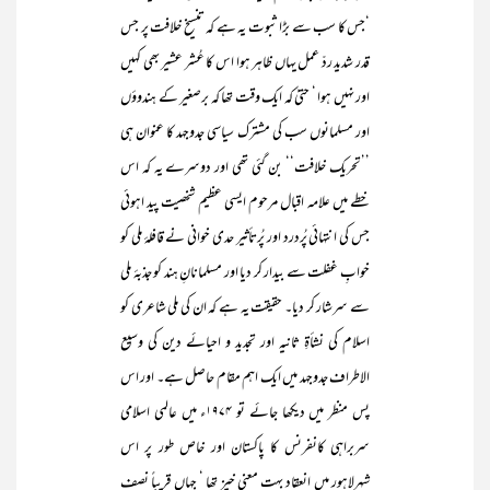
‘جس کا سب سے بڑا ثبوت یہ ہے کہ تنسیخ خلافت پر جس
قدر شدید ردّ عمل یہاں ظاہر ہوا اس کا عُشر عشیر بھی کہیں
اور نہیں ہوا ‘ حتیٰ کہ ایک وقت تھا کہ برصغیر کے ہندوؤں
اور مسلمانوں سب کی مشترک سیاسی جدوجہد کا عنوان ہی
’’تحریک خلافت‘‘ بن گئی تھی اور دوسرے یہ کہ اس
خطے میں علامہ اقبال مرحوم ایسی عظیم شخصیت پید اہوئی
جس کی انتہائی پُردرد اور پُرتأثیر حدی خوانی نے قافلۂ ملی کو
خوابِ غفلت سے بیدار کر دیا اور مسلمانانِ ہند کو جذبۂ ملی
سے سرشار کر دیا۔ حقیقت یہ ہے کہ ان کی ملی شاعری کو
اسلام کی نشأۃِ ثانیہ اور تجدید و احیائے دین کی وسیع
الاطراف جدوجہد میں ایک اہم مقام حاصل ہے۔ اور اس
پس منظر میں دیکھا جائے تو ۱۹۷۴ء میں عالمی اسلامی
سربراہی کانفرنس کا پاکستان اور خاص طور پر اس
شہرلاہور میں انعقاد بہت معنی خیز تھا ‘ جہاں قریباً نصف