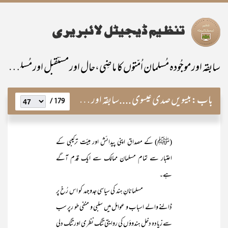
سابقہ اور موجُودہ مُسلمان اُمّتوں کا ماضِی،حال اور مستقبل اور مُسلمانانِ پاکستان کی خصوصی ذمّہ داری
باب:
بیسویں صدی عیسوی ....سابقہ اور موجودہ مسلمان اُمتیں
179 /
(ﷺ) کے مصداق اپنی پیدائش اور ہیئت ترکیبی کے
اعتبار سے تمام مسلمان ممالک سے ایک قدم آگے
ہے۔
مسلمانانِ ہند کی سیاسی جدوجہد کو اس رُخ پر
ڈالنے والے اسباب و عوامل میں سلبی و منفی طو رپر سب
سے زیادہ دخل ہندوؤ ں کی روایتی تنگ نظری اور تنگ دلی