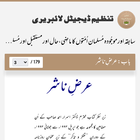
سابقہ اور موجُودہ مُسلمان اُمّتوں کا ماضِی،حال اور مستقبل اور مُسلمانانِ پاکستان کی خصوصی ذمّہ داری
باب:
عرضِ ناشر
179 /
عرضِ ناشر
زیر نظر کتاب محترم ڈاکٹر اسرار احمد صاحب کے اُن
مضامین کا مجموعہ ہے جو اپریل ۱۹۹۳ء سے جولائی ۱۹۹۳ء
کے دوران ’’تفکر و تذکر‘‘ کے زیر عنوان روزنامہ