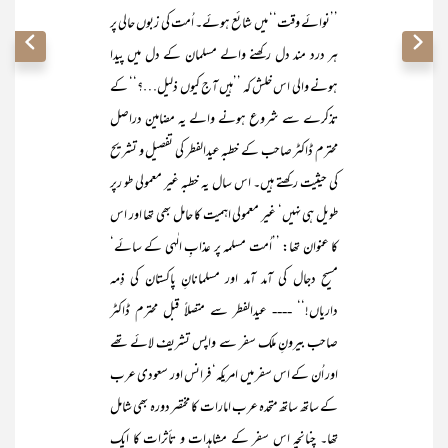
’’نوائے وقت‘‘ میں شائع ہوئے۔ اُمت کی زبوں حالی پر
ہر درد مند دل رکھنے والے مسلمان کے دل میں پیدا
ہونے والی اس خلش کہ ’’ہیں آج کیوں ذلیل…؟‘‘ کے
تذکرے سے شروع ہونے والے یہ مضامین دراصل
محترم ڈاکٹر صاحب کے خطبہ عیدالفطر کی تفصیل و تشریح
کی حیثیت رکھتے ہیں۔ اس سال یہ خطبہ غیر معمولی طو رپر
طویل ہی نہیں‘ غیر معمولی اہمیت کا حامل بھی تھا اور اس
کا عنوان تھا: ’’اُمت مسلمہ پر عذابِ الٰہی کے سائے‘
مسیح دجال کی آمد آمد اور مسلمانانِ پاکستان کی ذِمہ
داریاں!‘‘ ---- عیدالفطر سے متصلاً قبل محترم ڈاکٹر
صاحب بیرونِ ملک سفر سے واپس تشریف لائے تھے
اور اُن کے اس سفر میں امریکہ‘ فرانس اور سعودی عرب
کے ساتھ ساتھ متحدہ عرب امارات کا مختصر دورہ بھی شامل
تھا۔ چنانچہ اس سفر کے مشاہدات و تأثرات کا ایک