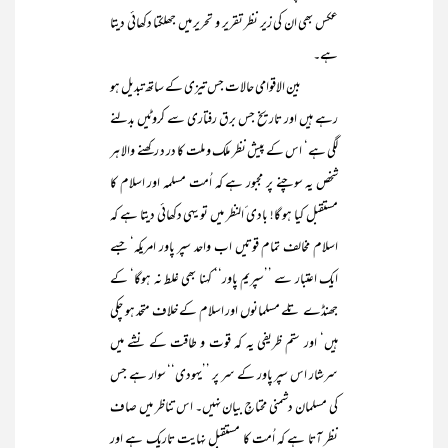
عکس بھی ان کی زیر نظر تقریر و تحریر میں جھلکتا دکھائی دیتا
ہے۔
بین الاقوامی حالات جس تیزی کے ساتھ تبدیل ہو
رہے ہیں اور تاریخ جس برق رفتاری سے کروٹیں بدلنے
لگی ہے‘ اس کے پیش نظر ملک و ملت کا در د رکھنے والا ہر
شخص یہ سوچنے پر مجبور ہے کہ اُمت مسلمہ اور اسلام کا
مستقبل کیا ہو گا! بادی ٔالنظر میں تو یہی دکھائی دیتا ہے کہ
اسلام مخالف تمام قوتیں اب واحد سپر پاور امریکہ‘ جسے
ایک اعتبار سے ’’سپریم پاور‘‘ کہنا بھی غلط نہ ہوگا‘ کے
جھنڈے تلے مسلمانوں اور اسلام کے خلاف متحد ہو چکی
ہیں‘ اور ستم ظریفی یہ کہ قوت و طاقت کے نشے میں
سرشار اس سپر پاور کے سر پر ’’یہودی‘‘ سوار ہے جس
کی مسلمان دشمنی محتاجِ بیان نہیں۔ اس تناظر میں صاف
نظر آتا ہے کہ اُمت کا مستقبل نہایت تاریک ہے اور