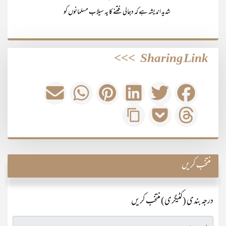
شدید اندیشہ ہے کہ دجالی فتنے کا یہ سیلاب مسلمانوں کو
>>>
Sharing Link
منتخب کریں
درجہ بندی (کٹیگری) منتخب کریں