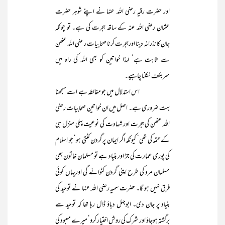
اور حضرت رقیہ رضی اللہ عنہا نے اپنے شوہر حضرت
عثمان رضی اللہ عنہ کے ساتھ ہجرت کی ہے۔ تو چونکہ
جان کا نذرانہ دینا اورہجرت کرنا صحابیات ر ضی اللہ عنھن
سے ثابت ہے‘ لہذا خواتین کو بھی اللہ کی راہ میں
سربکف نکلنا چاہیے۔
اس استدلال میں جو مغالطہ ہے اسے سمجھنا
بہت ضروری ہے۔ اصل میں ان خواتین صحابیات رضی
اللہ عنھن کی ہجرت اور شہادت کی نوعیت پہلی منزل ہی
کے تتمہ کی تھی‘ کیونکہ اگر ایمان پر گردن کٹتی ہو‘ جو اسلام
کی پوری عمارت کی جڑ اور بنیاد ہے تو مسلمان خاتون بھی
مسلمان مرد کی طرح اپنی گردن کٹوائے گی اوریہاں کوئی
فرق نہیں ہو گا۔ حضرت سمیہ رضی اللہ عنہا نے توحید کی
بنیاد پر جان دی۔ ابوجہل دباؤ ڈال رہا تھا کہ توحید سے
برگشتہ ہوجاؤ اور شرک کی روش اختیار کرو‘ میرے معبود کی