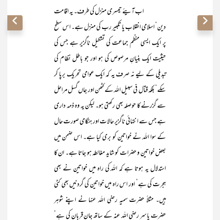
اب آیئے تیسری منزل کی طرف۔ یہ اقامت
دین‘ اسلامی انقلاب یا تکبیر رب کی منزل ہے۔ اس سطح
پر ایک ایسی منظم جماعت کی تشکیل ناگزیر ہے جس کی
حیثیت ایک بنیانِ مرصوص کی ہو اور جو باطل نظام کی
تبدیلی کے لیے نہ صرف یہ کہ ایک عوامی تحریک برپا کر
سکے‘ بلکہ قتال فی سبیل اللہ کے کٹھن اور جاں گسل مراحل
سے گزرنے کا حوصلہ بھی رکھتی ہو۔ لیکن یہ وہ ذمہ داری
ہے جس سے انتہائی ناگزیر حالات اور ہنگامی صورت حال
کے سوا اللہ نے خواتین کو بری کیا ہے۔ اس ضمن میں
بعض خواتین و حضرات کو شاید مغالطہ ہو جاتا ہے۔ ان کا
استدلال یہ ہوتا ہے کہ اللہ کی راہ میں خواتین نے بھی
ہجرت کی ہے‘ اور اس راہ میں خواتین کی گردنیں بھی کٹی
ہیں۔ مثلاً حضرت سمیہ رضی اللہ عنہا نے اپنے شوہر
حضرت یاسر رضی اللہ عنہ کے ساتھ جان قربان کی ہے‘