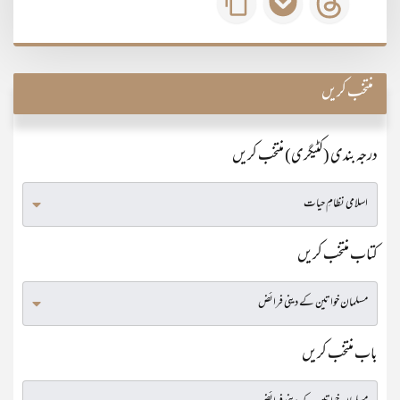
منتخب کریں
درجہ بندی (کٹیگری) منتخب کریں
کتاب منتخب کریں
باب منتخب کریں