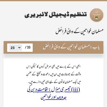
مسلمان خواتین کے دینی فرائض
باب:
مسلمان خواتین کے دینی فرائض
33 /
ابھی اس کے بارے میں بھی عرض کروں گا‘ لیکن اِس
وقت کے جو حالات ہیں ان میں دعوت و تبلیغ کے ضمن
میں ایک مسلمان خاتون کے لیے یہی تین دائرے ہیں۔
(iii) تیسری منزل: اقامت ِدین کی
جدوجہد اور خواتین