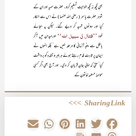
بھی کچھ نہ کچھ الوہیت تسلیم کرو۔ حضرت سمیہ اور ان کے
شوہر حضرت یاسر ( رضی اللہ عنہما ) نے اس سے انکار
کیا اور دونوں شہید کر دیے گئے۔ لیکن یہ بجائے
’’قتال فی سبیل اللہ‘‘
خود
اورمیدان میں آکر
باطل سے پنجہ آزمائی کا مرحلہ نہیں ہے‘ بلکہ انہوں نے
ایمان پر ثابت قدم رہتے ہوئے ہرجبر و تشدد کو برداشت
کیا‘ حتیٰ کہ اپنی جان قربان کر دی۔ اور آج بھی اگر کسی
مؤمنہ مسلمہ خاتون کے
>>>
Sharing Link