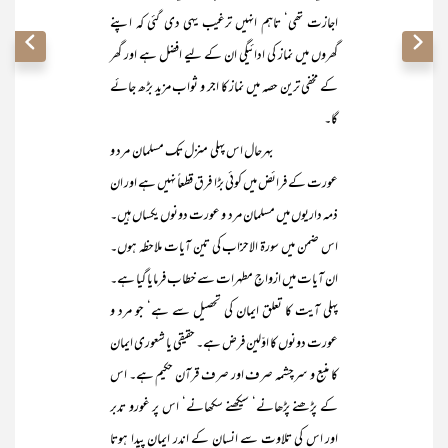
اجازت تھی‘ تاہم انہیں ترغیب یہی دی گئی کہ اپنے
گھروں میں نماز کی ادائیگی ان کے لیے افضل ہے اور گھر
کے مخفی ترین حصہ میں نماز کا اجر و ثواب مزید بڑھ جائے
گا۔
بہرحال اس پہلی منزل تک مسلمان مرد و
عورت کے فرائض میں کوئی بڑا فرق قطعاً نہیں ہے اور ان
ذمہ داریوں میں مسلمان مرد و عورت دونوں یکساں ہیں۔
اس ضمن میں سورۃ الاحزاب کی تین آیات ملاحظہ ہوں۔
ان آیات میں ازواجِ مطہرات سے خطاب فرمایا گیا ہے۔
پہلی آیت کا تعلق ایمان کی تحصیل سے ہے‘ جو مرد و
عورت دونوں کا اوّلین فرض ہے۔ حقیقی یا شعوری ایمان
کا منبع و سرچشمہ صرف اور صرف قرآن حکیم ہے۔ اس
کے پڑھنے پڑھانے‘ سیکھنے سکھانے‘ اس پر غورو تدبر
اور اس کی تلاوت سے انسان کے اندر ایمان پیدا ہوتا