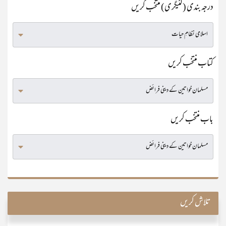
درجہ بندی (کٹیگری) منتخب کریں
کتاب منتخب کریں
باب منتخب کریں
تلاش کریں