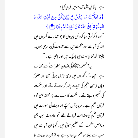
ہے۔ چنانچہ پہلی آیت میں فرمایا گیا:
{وَ اذۡکُرۡنَ مَا یُتۡلٰی فِیۡ بُیُوۡتِکُنَّ مِنۡ اٰیٰتِ اللّٰہِ وَ
الۡحِکۡمَۃِ ؕ اِنَّ اللّٰہَ کَانَ لَطِیۡفًا خَبِیۡرًا ﴿٪۳۴﴾}
’’اور ذکر کرتی رہا کرو اُن چیزوں کا جو تمہارے گھروں میں
اللہ کی آیات اور حکمت میں سے تلاوت کی جا رہی ہوں۔
یقینا اللہ تعالیٰ بہت ہی باریک بین اور باخبرہے۔‘‘
یہ آنحضورﷺ کی ازواجِ مطہرات ؓسے خطاب
ہے‘ جن کے گھروں میں وحی نازل ہوتی تھی اور حضورؐ
وہاں قرآن حکیم کی آیات پڑھ کر سناتے تھے اور حکمت
کی تعلیم دیتے تھے۔ حکمت کا سب سے بڑا خزانہ بھی خود
قرآن حکیم ہے۔ مزیدبرآں آپؐ احادیث کی صورت میں
قرآن حکیم کی وضاحت فرماتے تھے ‘تو احادیث ِ نبویہ بھی
دراصل حکمت کے عظیم موتی ہیں۔ گویا ان آیات میں
سب سے پہلا جو حکم دیا جا رہا ہے وہ قرآن و حدیث کا