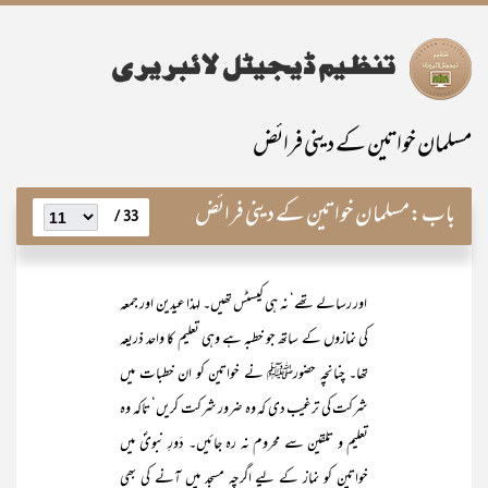
مسلمان خواتین کے دینی فرائض
باب:
مسلمان خواتین کے دینی فرائض
33 /
اور رسالے تھے‘ نہ ہی کیسٹس تھیں۔ لہذا عیدین اور جمعہ
کی نمازوں کے ساتھ جو خطبہ ہے وہی تعلیم کا واحد ذریعہ
تھا۔ چنانچہ حضورﷺ نے خواتین کو ان خطبات میں
شرکت کی ترغیب دی کہ وہ ضرور شرکت کریں‘ تاکہ وہ
تعلیم و تلقین سے محروم نہ رہ جائیں۔ دَورِ نبویؐ میں
خواتین کو نماز کے لیے اگرچہ مسجد میں آنے کی بھی