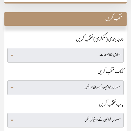
منتخب کریں
درجہ بندی (کٹیگری) منتخب کریں
کتاب منتخب کریں
باب منتخب کریں