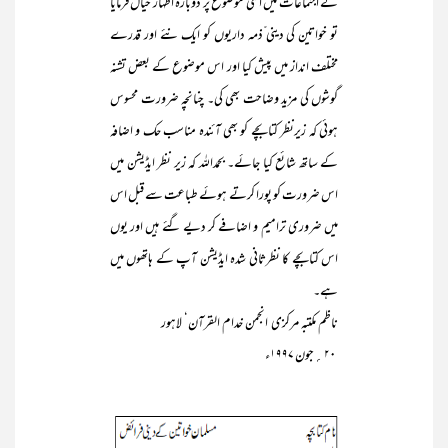
کے اجتماعات میں اسی موضوع پر دوبارہ اظہار خیال فرمایا
تو خواتین کی دینی ّذمہ داریوں کو ایک نئے اور قدرے
مختلف انداز میں پیش کیا اور اس موضوع کے بعض تشنہ
گوشوں کی مزید وضاحت بھی کی۔ چنانچہ ضرورت محسوس
ہوئی کہ زیرنظر کتابچے کو بھی آئندہ مناسب حک و اضافہ
کے ساتھ شائع کیا جائے۔ بحمداللہ کہ زیر نظر ایڈیشن میں
اس ضرورت کو پورا کرتے ہوئے طباعت سے قبل اس
میں ضروری ترامیم و اضافے کر دیے گئے ہیں اور یوں
اس کتابچے کا نظرثانی شدہ ایڈیشن آپ کے ہاتھوں میں
ہے۔
ناظم مکتبہ مرکزی انجمن خدام القرآن‘ لاہور
۲۰؍جون ۱۹۹۷ء