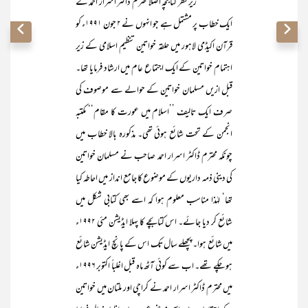
زیر نظر کتابچہ اصلاً محترم ڈاکٹر اسرار احمد کے
ایک خطاب پر مشتمل ہے جو انہوں نے ۲ جون ۱۹۹۱ء کو
قرآن اکیڈمی لاہور میں حلقہ خواتین تنظیم اسلامی کے زیر
اہتمام خواتین کے ایک اجتماع عام میں ارشاد فرمایا تھا۔
قبل ازیں مسلمان خواتین کے حوالے سے موصوف کی
صرف ایک تالیف ’’اسلام میں عورت کا مقام‘‘ مکتبہ
انجمن کے تحت شائع ہوئی تھی۔ مذکورہ بالا خطاب میں
چونکہ محترم ڈاکٹر اسرار احمد صاحب نے مسلمان خواتین
کی دینی ذمہ داریوں کے موضوع کا جامع انداز میں احاطہ کیا
تھا‘ لہٰذا مناسب معلوم ہوا کہ اسے بھی کتابی شکل میں
شائع کر دیا جائے۔ اس کتابچے کا پہلا ایڈیشن مئی ۱۹۹۲ء
میں شائع ہوا۔ پچھلے سال تک اس کے پانچ ایڈیشن شائع
ہو چکے تھے۔ اب سے کوئی آٹھ ماہ قبل اغلباً اکتوبر ۱۹۹۶ء
میں محترم ڈاکٹر اسرار احمد نے کراچی اور ملتان میں خواتین