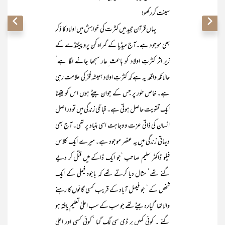
سینت کررکھو!
یہاں قرآن مجید میں کثرت کی خواہش میں اولاد کا ذکر
بھی موجود ہے۔آج میڈیا کے گمراہ کن پروپیگنڈے کے
زیر اثر کثرتِ اولاد کو باعث ِعار سمجھا جانے لگا ہے‘
حالانکہ واقعہ یہ ہے کہ کثرتِ اولاد ہمیشہ فخر کی علامت رہی
ہے۔ خاص طور پر جس کے جوان بیٹے ہوں اس کو یقینا
ایک تقویت حاصل ہوتی ہے۔ قبائلی زندگی میں تودر اصل
انسان کی ذاتی عزت و وجاہت اسی بنیاد پر تھی۔ آج بھی
دیہاتی زندگی میں یہ عنصر موجود ہے۔ میرے ایک کلاس
فیلو ڈاکٹر سلیم صاحب ‘جو ایک ڈاکے میں قتل کر دیے
گئے تھے‘ مثال دیا کرتے تھے کہ باجوہ فیملی کے ایک
شخص کے ‘ جو فیصل آباد کے قریب کسی گائوں کا رہنے
والا تھا‘ گیارہ بیٹے تھے جو سب کے سب اعلیٰ تعلیم یافتہ ہو
گئے ۔ کوئی کہیں پر ڈی سی لگ گیا ‘ کوئی کسی اور اعلیٰ