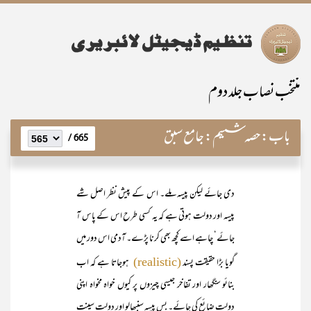
منتخب نصاب جلد دوم
باب:
حصہ ششم: جامع سبق
665 /
دی جائے لیکن پیسہ ملے۔ اس کے پیش نظر اصل شے
پیسہ اور دولت ہوتی ہے کہ یہ کسی طرح اس کے پاس آ
جائے‘ چاہے اسے کچھ بھی کرنا پڑے۔ آدمی اس دور میں
گویا بڑا حقیقت پسند
ہوجاتا ہے کہ اب
(realistic)
بنائو سنگھار اور تفاخر جیسی چیزوں پر کیوں خواہ مخواہ اپنی
دولت ضائع کی جائے۔ بس پیسہ سنبھالو اور دولت سینت