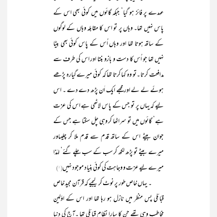
عہدے پر فائز ہو گیا‘ جبکہ گائوں میں کوئی بھی اس کے
پاس نہیں تھا۔ وہاں پر تو اس کا مقابلہ وہاں کے لوگوں
کے ساتھ ہوتا تھا اور وہاں اُس کے پاس کوئی بھی بیٹا
نہیں تھا جو اُس کا دست و بازو بنتا اور اس کی طرف سے
مدافعت کرتا ۔تو وہ کہا کرتا تھا کہ کوئی میرے گیارہ پڑھے
ہوئے لے لے اور مجھے ایک اَن پڑھ دے دے ۔ اس
لیے کہ یہاں پر تو جس کے پاس لاٹھی ہے اس کی عزت
ہے‘ گائوں میں تو سراٹھا کر وہی چل سکتا ہے جس کے
جوان بیٹے اس کے ساتھ قدم سے قدم ملا کر چلیںاور
میرے بیٹے تو پڑھ لکھ کر سب کے سب چلے گئے‘ لہٰذا
میرے لیے عزت و وجاہت کی کوئی بنیاد موجود نہیں
(۱)
۔ یہاں خاص طور پر نوٹ کر لیجیے کہ قرآن مجید خاص
قبائلی پس منظر میں نازل ہو رہا تھا اور اس کے اوّلین
مخاطب وہی تھے جن کا سارا نظام قبائلی تھا ۔آج کی دنیا