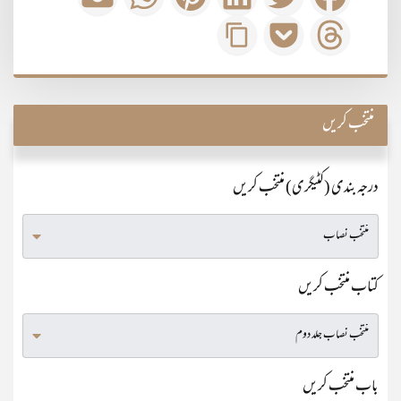
منتخب کریں
درجہ بندی (کٹیگری) منتخب کریں
کتاب منتخب کریں
باب منتخب کریں