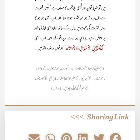
میں تو ضبط ِتولید اور فیملی پلاننگ کا معاملہ ہے‘ لیکن فطرت
سے قریب تر جو معاشرہ ہوتا تھا‘ اور اب بھی جو ہو گا
وہاں کثرت کی محبت میں مال کے ساتھ اولاد بھی لازمی طور
پر شامل ہے۔چنانچہ ہمارے دیہاتوںکے اندر اب بھی
تَکَاثُرٌ فِی الْاَمْوَالِ وَالْاَوْلَاد
’’
‘‘دونوں ساتھ ساتھ ہیں۔
____________________________
(۱) پنجابی زبان کا مشہور محاورہ ہے : ’’ویراں بانجھ نہ جوڑیاں تے پتراں
بانجھ نہ مان!‘‘ یعنی بھائیوں کے بغیر جوڑی (جتھہ بندی) نہیں بنتی اور بیٹوں
کے بغیر فخر کی کوئی بنیاد نہیں۔ (مرتب)
>>>
Sharing Link