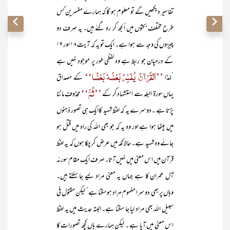
تفاسیر دیکھیں گے تو معلوم ہو گا کہ ہمارے مفسرین کس
طرح مختلف بحثوں میں اُلجھ کر رہ گئے ہیں۔ یہ صرف دو
چیزوں کی وجہ سے ہوا ہے۔ ایک تو یہ کہ آیت ۱۸ اور ۱۹
کے درمیان جو ربط ہے وہ لفظی طور پر موجود نہیں ہے
’’اَلْقُرْآنُ یُفَسِّرُ بَعْضُہٗ بَعْضًا‘‘
‘لہٰذا
کے مصداق
’’ثُمَّ‘‘
یہاں سورۃ البلد سے استشہاد کر کے
محذوف ماننا
پڑتا ہے ۔دوسرے یہ کہ لفظ شہید کاایک ہی تصور ذہنوں
میں بیٹھا ہوا ہے اور وہ یہ کہ جو بھی اللہ کی راہ میں قتل ہو
جائے وہ شہید ہے۔ حالانکہ میں عرض کر چکا ہوں کہ یہ لفظ
قرآن میں اس معنی میں نہیں آتا۔صرف ایک مقام سورئہ
آل عمران کا ہے جہاں یہ معنی مراد لیے جا سکتے ہیں۔
وہاں پر بھی دوسرا مفہوم مراد ہوسکتا ہے‘ لیکن مقتول فی
سبیل اللہ بھی مراد لیا جا سکتا ہے۔ البتہ حدیث میں یہ لفظ
اس معنی میں آیا ہے ۔ لیکن ہمارے ہاں کچھ تصورات کا