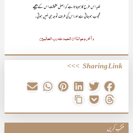
غلبہ اس طرح کا ہوجاتا ہے کہ اصل حقیقت اس کے پیچھے
محجوب ہو جاتی ہے اور اس کی طرف توجہ ہی نہیں ہوتی۔
وآخر دعوانا ان الحمد للہ رب العالمین
>>>
Sharing Link
منتخب کریں