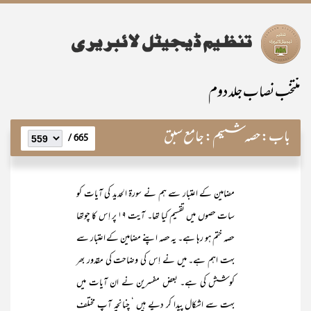
منتخب نصاب جلد دوم
باب:
حصہ ششم: جامع سبق
665 /
مضامین کے اعتبار سے ہم نے سورۃ الحدید کی آیات کو
سات حصوں میں تقسیم کیا تھا۔ آیت ۱۹ پر اِس کا چوتھا
حصہ ختم ہو رہا ہے۔ یہ حصہ اپنے مضامین کے اعتبار سے
بہت اہم ہے۔ میں نے اِس کی وضاحت کی مقدور بھر
کوشش کی ہے۔ بعض مفسرین نے ان آیات میں
بہت سے اشکال پیدا کر دیے ہیں ‘ چنانچہ آپ مختلف