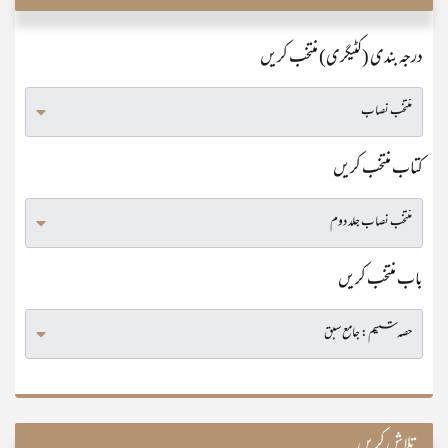
درجہ بندی (کٹیگری) منتخب کریں
کتاب منتخب کریں
باب منتخب کریں
تلاش کریں