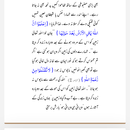
بھی بڑی مضبوطی کے ساتھ تھامو! کہیں یہ لمحہ بھی نہ جاتا
رہے۔ اپنے اندر سے تمہارا نفس یا شیطانِ لعین تمہیں
{اِعۡلَمُوۡۤا اَنَّ
کوئی تھپکی دے کر سلا نہ دے۔ لہٰذا فرمایا:
اللّٰہَ یُحۡیِ الۡاَرۡضَ بَعۡدَ مَوۡتِہَا }
’’جان لو! اللہ تعالیٰ
زمین کو اس کے مردہ ہونے کے بعد دوبارہ زندہ کر دیتا
ہے‘‘۔ تمہارے دلوں کی زمین اگر ویران ہو گئی ہے‘ اگر
تم محسوس کرتے ہو کہ نورِ ایمان سے خانۂ دل خالی ہو گیا
{ لَا تَقۡنَطُوۡا مِنۡ
ہے تو بھی گھبرائو نہیں‘ مایوس نہ ہو:
رَّحۡمَۃِ اللّٰہِ }
(الزمر:۵۳)
’’اللہ کی رحمت سے مایوس نہ
ہو جانا‘‘۔ اللہ تعالیٰ زمین کو اس کی موت کے بعد دوبارہ
زندہ کر دیتا ہے ۔بے آب و گیاہ زمین پر‘ جہاں زندگی کے
آثار نہ ہوں‘ ویرانی ہی ویرانی ہو‘ بارش برستی