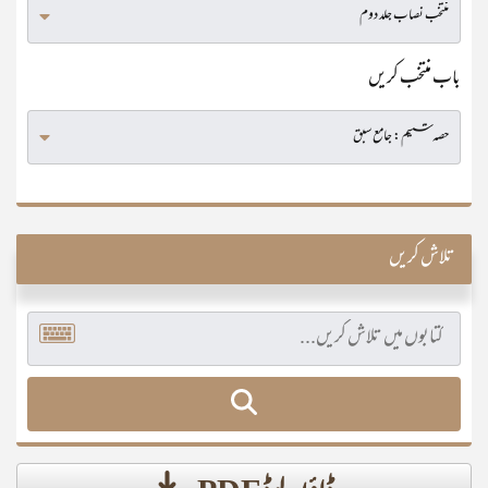
باب منتخب کریں
تلاش کریں