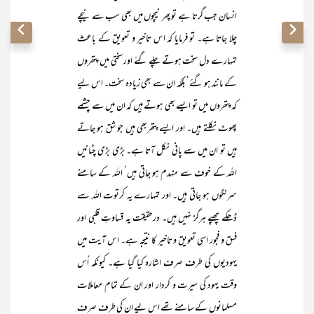
انسان جب گرتا ہے تو پھر نیچوں میں بھی سب سے نیچے
چلا جاتا ہے۔ تو فرمایا کہ اس تاخیر و تعویق کے باعث
تمہارے دل سخت ہوتے چلے گئے اور سختی میں پتھروں
کے مانند ہو گئے‘ بلکہ ان سے بھی زیادہ سخت۔ اس لیے
کہ پتھروں میں تو ایسے بھی ہوتے ہیں کہ ان میں سے چشمے
پھوٹ نکلتے ہیں۔ اور ایسے پتھربھی ہیں جو شق ہو جاتے
ہیں تو ان میں سے پانی نکل آتا ہے۔ بڑی بڑی چٹانیں
اللہ کے خوف سے منہدم ہو جاتی ہیں‘ اللہ کے سامنے
سرنگوں ہو جاتی ہیں۔ اور تمہارے یہ کرتوت اللہ سے
ڈھکے چھپے ہرگز نہیں ہیں۔ درحقیقت یہ قساوتِ قلبی اور
فسق و فجور اسی تعویق و تاخیر کا نتیجہ ہے۔ اس آیت میں
یہودیوں کی طرف صرف اشارہ کیا گیا ہے۔ کیونکہ اُس
وقت یہود کی سیرت و کردار اور ان کے تمام معاملات
مسلمانوں کے سامنے تھے اس لیے ان کی طرف صرف