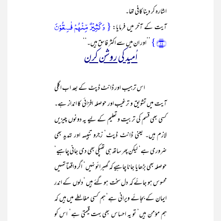
اشارہ کر دینا کافی تھا۔
{ وَ کَثِیۡرٌ مِّنۡہُمۡ فٰسِقُوۡنَ
آیت کے آخر میں فرمایا:
﴿۱۶﴾}
’’اور ان میں سے اکثر فاسق ہیں۔‘‘
اُمید کی روشن کرن
اس ترہیب اور ڈانٹ ڈپٹ کے بعد اب اگلی
آیت میں تشویق و ترغیب اور حوصلہ افزائی کا انداز ہے۔
کسی بھی قسم کی تربیت و تعلیم کے لیے یہ دونوں چیزیں
لازم ہیں۔ یعنی ڈانٹ ڈپٹ‘ زجرو تنبیہہ اور تہدید بھی
ضروری ہے‘ لیکن پھر ساتھ ہی تھپکی بھی دی جانی چاہیے‘
حوصلہ بھی بڑھایا جانا چاہیے کہ گھبرائو نہیں‘ اگر واقعتا تمہیں
محسوس ہو جائے کہ دل سخت ہو گئے ہیں ‘دلوں کے اندر
ایمان کے بجائے ویرانی ہے‘ ہم کسی مغالطے میں ہیں کہ
ہم مؤمن ہیں‘ تو یہ احساس بھی بہت قیمتی ہے‘ اس کو