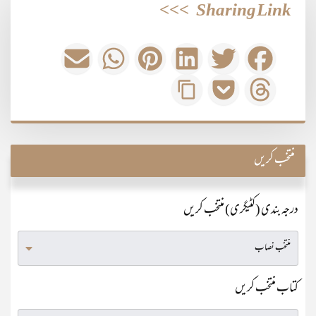
>>>
Sharing Link
منتخب کریں
درجہ بندی (کٹیگری) منتخب کریں
کتاب منتخب کریں