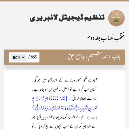
منتخب نصاب جلد دوم
باب:
حصہ ششم: جامع سبق
665 /
قساوتِ قلبی کسی درندے کے اندربھی نہیں ہو گی۔
انسان جب گرتا ہے تو اسفل سافلین میں ہو جاتا ہے۔
{لَقَدۡ خَلَقۡنَا الۡاِنۡسَانَ فِیۡۤ
ازروئے الفاظِ قرآنی :
اَحۡسَنِ تَقۡوِیۡمٍ ۫﴿۴﴾ثُمَّ رَدَدۡنٰہُ اَسۡفَلَ سٰفِلِیۡنَ ۙ﴿۵﴾}
(التین)
’’ہم نے انسان کو بہترین ساخت پر پیدا کیا‘ پھر
اسے الٹا پھیر کر ہم نے سب نیچوں سے نیچ کر دیا‘‘۔ تو